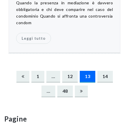
Quando la presenza in mediazione è davvero
obbligatoria e chi deve comparire nel caso del
condominio Quando si affronta una controversia
condom
Leggi tutto
Navigazione
1
…
12
13
14
articoli
…
48
Pagine