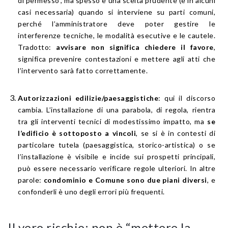
di permesso”, ma spesso è una scelta prudente (e in alcuni
casi necessaria) quando si interviene su parti comuni,
perché l’amministratore deve poter gestire le
interferenze tecniche, le modalità esecutive e le cautele.
Tradotto:
avvisare non significa chiedere il favore
,
significa prevenire contestazioni e mettere agli atti che
l’intervento sarà fatto correttamente.
Autorizzazioni edilizie/paesaggistiche
: qui il discorso
cambia. L’installazione di una parabola, di regola, rientra
tra gli interventi tecnici di modestissimo impatto, ma
se
l’edificio è sottoposto a vincoli
, se si è in contesti di
particolare tutela (paesaggistica, storico-artistica) o se
l’installazione è visibile e incide sui prospetti principali,
può essere necessario verificare regole ulteriori. In altre
parole:
condominio e Comune sono due piani diversi
, e
confonderli è uno degli errori più frequenti.
Il vero rischio: non è “mettere la