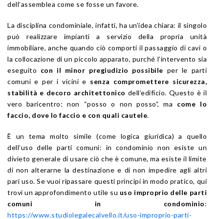
dell’assemblea come se fosse un favore.
La disciplina condominiale, infatti, ha un’idea chiara: il singolo
può realizzare impianti a servizio della propria unità
immobiliare, anche quando ciò comporti il passaggio di cavi o
la collocazione di un piccolo apparato, purché l’intervento sia
eseguito
con il minor pregiudizio possibile
per le parti
comuni e per i vicini e
senza compromettere sicurezza,
stabilità e decoro architettonico
dell’edificio. Questo è il
vero baricentro: non “posso o non posso”, ma
come lo
faccio, dove lo faccio e con quali cautele
.
È un tema molto simile (come logica giuridica) a quello
dell’uso delle parti comuni: in condominio non esiste un
divieto generale di usare ciò che è comune, ma esiste il limite
di non alterarne la destinazione e di non impedire agli altri
pari uso. Se vuoi ripassare questi principi in modo pratico, qui
trovi un approfondimento utile su
uso improprio delle parti
comuni in condominio
:
https://www.studiolegalecalvello.it/uso-improprio-parti-