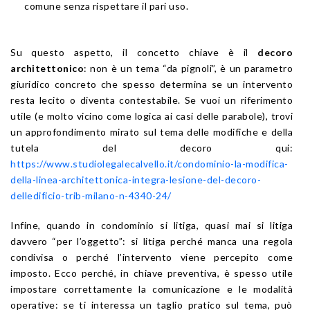
comune senza rispettare il pari uso.
Su questo aspetto, il concetto chiave è il
decoro
architettonico
: non è un tema “da pignoli”, è un parametro
giuridico concreto che spesso determina se un intervento
resta lecito o diventa contestabile. Se vuoi un riferimento
utile (e molto vicino come logica ai casi delle parabole), trovi
un approfondimento mirato sul tema delle modifiche e della
tutela del decoro qui:
https://www.studiolegalecalvello.it/condominio-la-modifica-
della-linea-architettonica-integra-lesione-del-decoro-
delledificio-trib-milano-n-4340-24/
Infine, quando in condominio si litiga, quasi mai si litiga
davvero “per l’oggetto”: si litiga perché manca una regola
condivisa o perché l’intervento viene percepito come
imposto. Ecco perché, in chiave preventiva, è spesso utile
impostare correttamente la comunicazione e le modalità
operative: se ti interessa un taglio pratico sul tema, può