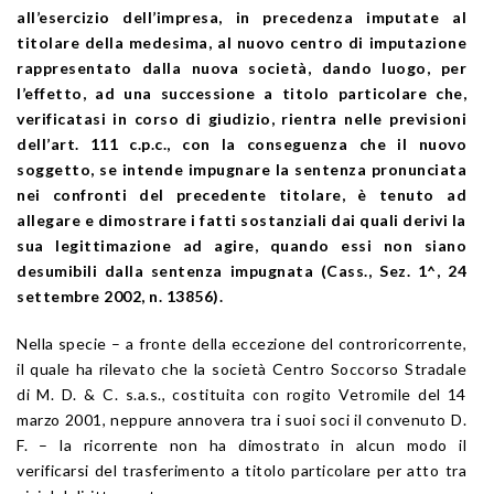
all’esercizio dell’impresa, in precedenza imputate al
titolare della medesima, al nuovo centro di imputazione
rappresentato dalla nuova società, dando luogo, per
l’effetto, ad una successione a titolo particolare che,
verificatasi in corso di giudizio, rientra nelle previsioni
dell’art. 111 c.p.c., con la conseguenza che il nuovo
soggetto, se intende impugnare la sentenza pronunciata
nei confronti del precedente titolare, è tenuto ad
allegare e dimostrare i fatti sostanziali dai quali derivi la
sua legittimazione ad agire, quando essi non siano
desumibili dalla sentenza impugnata (Cass., Sez. 1^, 24
settembre 2002, n. 13856).
Nella specie – a fronte della eccezione del controricorrente,
il quale ha rilevato che la società Centro Soccorso Stradale
di M. D. & C. s.a.s., costituita con rogito Vetromile del 14
marzo 2001, neppure annovera tra i suoi soci il convenuto D.
F. – la ricorrente non ha dimostrato in alcun modo il
verificarsi del trasferimento a titolo particolare per atto tra