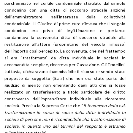
parcheggiato nel cortile condominiale stipulato dal singolo
condomino con una ditta di soccorso stradale anziché
dall’amministratore nell’interesse della collettività
condominiale. Il Giudice di prime cure rilevava che il singolo
condomino era privo di legittimazione e pertanto
condannava la convenuta ditta di soccorso stradale alla
restituzione all’attore (proprietario del veicolo rimosso)
dell’importo così percepito. La convenuta, che nel frattempo
si era “trasformata” da ditta individuale in società in
accomandita semplice, ricorreva per Cassazione. Gli Ermellini,
tuttavia, dichiaravano inammissibile il ricorso essendo stato
proposto da soggetto (S.a.s) che non era stato parte del
giudizio di merito non emergendo dagli atti che si fosse
realizzato un trasferimento a titolo particolare del diritto
controverso dall’imprenditore individuale alla ricorrente
società. Precisa la Suprema Corte che “
il fenomeno della c.d.
trasformazione in corso di causa dalla ditta individuale in
società di persone non è riconducibile alla trasformazione di
società, in quanto uno dei termini del rapporto è estraneo
all’ambito societario
”.