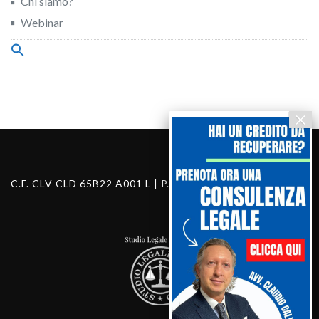
Chi siamo?
Webinar
Search
for:
Search Button
C.F. CLV CLD 65B22 A001 L | P.I. 03460130283