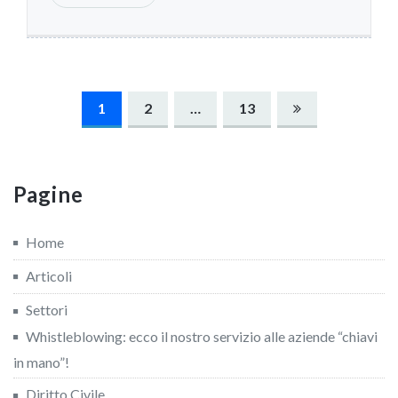
Navigazione
1
2
…
13
articoli
Pagine
Home
Articoli
Settori
Whistleblowing: ecco il nostro servizio alle aziende “chiavi
in mano”!
Diritto Civile