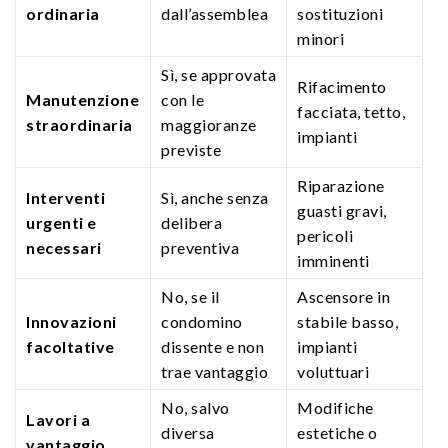
ordinaria
dall’assemblea
sostituzioni
minori
Sì, se approvata
Rifacimento
Manutenzione
con le
facciata, tetto,
straordinaria
maggioranze
impianti
previste
Riparazione
Interventi
Sì, anche senza
guasti gravi,
urgenti e
delibera
pericoli
necessari
preventiva
imminenti
No, se il
Ascensore in
Innovazioni
condomino
stabile basso,
facoltative
dissente e non
impianti
trae vantaggio
voluttuari
No, salvo
Modifiche
Lavori a
diversa
estetiche o
vantaggio