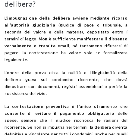
delibera?
L’
impugnazione della delibera
avviene mediante
ricorso
all’autorità giudiziaria
(giudice di pace o tribunale, a
seconda del valore e della materia), depositato entro i
termini di legge.
Non è sufficiente manifestare il dissenso
verbalmente o tramite email
, né tantomeno rifiutarsi di
pagare: la contestazione ha valore solo se formalizzata
legalmente.
L’onere della prova circa la nullità o l’illegittimità della
delibera grava sul condomino ricorrente, che dovrà
dimostrare con documenti, registri assembleari o perizie la
sussistenza del vizio.
La
contestazione preventiva è l’unico strumento che
consente di evitare il pagamento obbligatorio
delle
spese, sempre che il giudice riconosca le ragioni del
ricorrente. Se non si impugna nei termini, la delibera diventa
definitiva e vincolante per tutti i condomini, anche per quelli