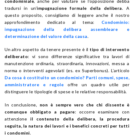
condominiale
, anche per valutare se l’opposizione debba
tradursi in un’
impugnazione formale della delibera
. A
questo proposito, consigliamo di leggere anche il nostro
approfondimento dedicato al tema:
Condominio:
impugnazione della delibera assembleare e
determinazione del valore della causa
.
Un altro aspetto da tenere presente è il
tipo di intervento
deliberato
: vi sono differenze significative tra lavori di
manutenzione ordinaria, straordinaria, innovazioni, messa a
norma o interventi agevolati (es. ex Superbonus). L’articolo
Da cosa è costituito un condominio? Parti comuni, spese,
amministratore e regole
offre un quadro utile per
distinguere le tipologie di spese e le relative responsabilità.
In conclusione,
non è sempre vero che chi dissente è
comunque obbligato a pagare
: occorre esaminare con
attenzione
il contenuto della delibera, la procedura
seguita, la natura dei lavori e i benefici concreti per tutti
i condomini
.