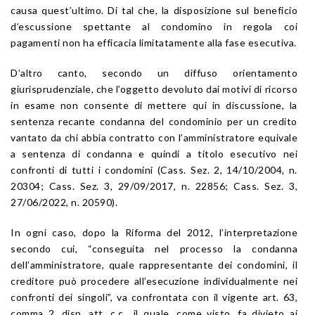
causa quest’ultimo. Di tal che, la disposizione sul beneficio
d’escussione spettante al condomino in regola coi
pagamenti non ha efficacia limitatamente alla fase esecutiva.
D’altro canto, secondo un diffuso orientamento
giurisprudenziale, che l’oggetto devoluto dai motivi di ricorso
in esame non consente di mettere qui in discussione, la
sentenza recante condanna del condominio per un credito
vantato da chi abbia contratto con l’amministratore equivale
a sentenza di condanna e quindi a titolo esecutivo nei
confronti di tutti i condomini (Cass. Sez. 2, 14/10/2004, n.
20304; Cass. Sez. 3, 29/09/2017, n. 22856; Cass. Sez. 3,
27/06/2022, n. 20590).
In ogni caso, dopo la Riforma del 2012, l’interpretazione
secondo cui, “conseguita nel processo la condanna
dell’amministratore, quale rappresentante dei condomini, il
creditore può procedere all’esecuzione individualmente nei
confronti dei singoli”, va confrontata con il vigente art. 63,
comma 2, disp. att. c.c., il quale, come visto, fa divieto ai