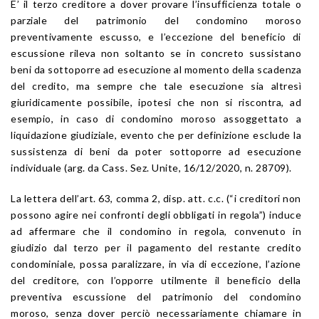
E’ il terzo creditore a dover provare l’insufficienza totale o
parziale del patrimonio del condomino moroso
preventivamente escusso, e l’eccezione del beneficio di
escussione rileva non soltanto se in concreto sussistano
beni da sottoporre ad esecuzione al momento della scadenza
del credito, ma sempre che tale esecuzione sia altresì
giuridicamente possibile, ipotesi che non si riscontra, ad
esempio, in caso di condomino moroso assoggettato a
liquidazione giudiziale, evento che per definizione esclude la
sussistenza di beni da poter sottoporre ad esecuzione
individuale (arg. da Cass. Sez. Unite, 16/12/2020, n. 28709).
La lettera dell’art. 63, comma 2, disp. att. c.c. (“i creditori non
possono agire nei confronti degli obbligati in regola”) induce
ad affermare che il condomino in regola, convenuto in
giudizio dal terzo per il pagamento del restante credito
condominiale, possa paralizzare, in via di eccezione, l’azione
del creditore, con l’opporre utilmente il beneficio della
preventiva escussione del patrimonio del condomino
moroso, senza dover perciò necessariamente chiamare in