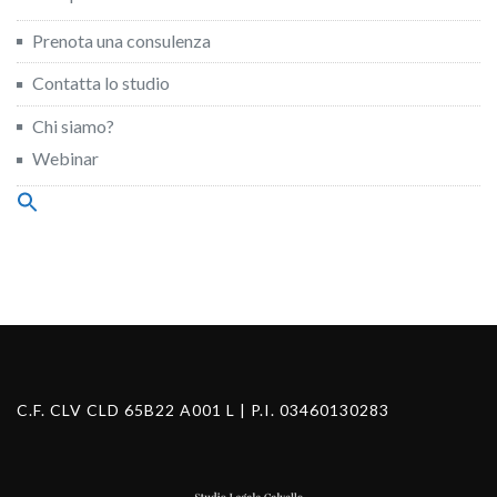
Prenota una consulenza
Contatta lo studio
Chi siamo?
Webinar
Search
for:
Search Button
C.F. CLV CLD 65B22 A001 L | P.I. 03460130283