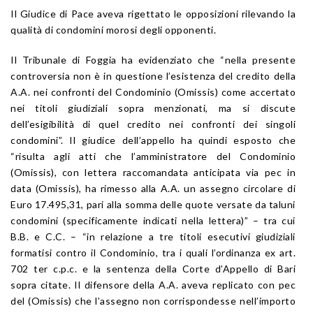
Il Giudice di Pace aveva rigettato le opposizioni rilevando la
qualità di condomini morosi degli opponenti.
Il Tribunale di Foggia ha evidenziato che “nella presente
controversia non è in questione l’esistenza del credito della
A.A. nei confronti del Condominio (Omissis) come accertato
nei titoli giudiziali sopra menzionati, ma si discute
dell’esigibilità di quel credito nei confronti dei singoli
condomini”. Il giudice dell’appello ha quindi esposto che
“risulta agli atti che l’amministratore del Condominio
(Omissis), con lettera raccomandata anticipata via pec in
data (Omissis), ha rimesso alla A.A. un assegno circolare di
Euro 17.495,31, pari alla somma delle quote versate da taluni
condomini (specificamente indicati nella lettera)” – tra cui
B.B. e C.C. – “in relazione a tre titoli esecutivi giudiziali
formatisi contro il Condominio, tra i quali l’ordinanza ex art.
702 ter c.p.c. e la sentenza della Corte d’Appello di Bari
sopra citate. Il difensore della A.A. aveva replicato con pec
del (Omissis) che l’assegno non corrispondesse nell’importo