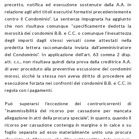
precetto, notifica ed esecuzione sostenute dalla A.A. in
relazione agli altri titoli esecutivi formatisi precedentemente
contro il Condominio”. La sentenza impugnata ha aggiunto
che non risultava comunque “specificamente dedotta la
morosità dei condomini B.B. e C.C. o comunque l’inesattezza
degli importi dagli stessi versati come attestati nella
predetta lettera raccomandata inviata dall’amministratore
del Condominio”. In applicazione dell’art. 63 comma 2 disp.
att. c.c., non risultava quindi data prova dalla creditrice A.A.
di aver proceduto alla preventiva escussione dei condomini
morosi, sicchè la stessa non aveva diritto di procedere ad
esecuzione forzata nei confronti dei condomini B.B. e C.C. in
regola con i pagamenti.
Può superarsi l’eccezione dei controricorrenti di
“inammissibilità del ricorso per cassazione per mancata
allegazione in atti della procura speciale”, in quanto, quando il
ricorso per cassazione contenga in margine o in calce o su
foglio separato ad esso materialmente unito una procura