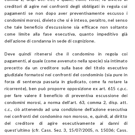
creditori di agire nei confronti degli obbligati in regola coi
pagamenti se non dopo aver preventivamente escusso i
condomini morosi, divieto che si è inteso, peraltro, nel senso
che tale beneficio d’escussione sia efficace non soltanto
come limite alla fase esecutiva, quanto impeditivo già
dell’azione di condanna in sede di cognizione.
Deve quindi ritenersi che il condomino in regola coi
pagamenti, al quale (come avvenuto nella specie) sia intimato
precetto da un creditore sulla base del titolo esecutivo
giudiziale formatosi nei confronti del condominio (sia pure in
forza di sentenza passata in giudicato, come fa notare la
ricorrente), ben può proporre opposizione ex art. 615 c.p.c.
per fare valere il beneficio di preventiva escussione dei
condomini morosi, a norma dell’art. 63, comma 2, disp. att.
c.c., ciò attenendo ad una condizione dell’azione esecutiva
nei confronti del condomino non moroso, e, quindi, al diritto
del creditore di agire esecutivamente ai danni di
quest’ultimo (cfr. Cass. Sez. 3, 15/07/2005, n. 15036; Cass.