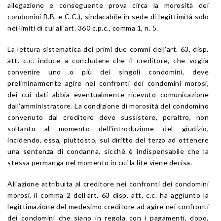
allegazione e conseguente prova circa la morosità dei
condomini B.B. e C.C.), sindacabile in sede di legittimità solo
nei limiti di cui all’art. 360 c.p.c., comma 1, n. 5.
La lettura sistematica dei primi due commi dell’art. 63, disp.
att. c.c. induce a concludere che il creditore, che voglia
convenire uno o più dei singoli condomini, deve
preliminarmente agire nei confronti dei condomini morosi,
dei cui dati abbia eventualmente ricevuto comunicazione
dall’amministratore. La condizione di morosità del condomino
convenuto dal creditore deve sussistere, peraltro, non
soltanto al momento dell’introduzione del giudizio,
incidendo, essa, piuttosto, sul diritto del terzo ad ottenere
una sentenza di condanna, sicchè è indispensabile che la
stessa permanga nel momento in cui la lite viene decisa.
All’azione attribuita al creditore nei confronti dei condomini
morosi, il comma 2 dell’art. 63 disp. att. c.c. ha aggiunto la
legittimazione del medesimo creditore ad agire nei confronti
dei condomini che siano in regola con i pagamenti, dopo,