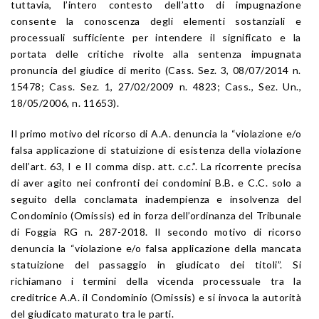
tuttavia, l’intero contesto dell’atto di impugnazione
consente la conoscenza degli elementi sostanziali e
processuali sufficiente per intendere il significato e la
portata delle critiche rivolte alla sentenza impugnata
pronuncia del giudice di merito (Cass. Sez. 3, 08/07/2014 n.
15478; Cass. Sez. 1, 27/02/2009 n. 4823; Cass., Sez. Un.,
18/05/2006, n. 11653).
Il primo motivo del ricorso di A.A. denuncia la “violazione e/o
falsa applicazione di statuizione di esistenza della violazione
dell’art. 63, I e II comma disp. att. c.c.”. La ricorrente precisa
di aver agito nei confronti dei condomini B.B. e C.C. solo a
seguito della conclamata inadempienza e insolvenza del
Condominio (Omissis) ed in forza dell’ordinanza del Tribunale
di Foggia RG n. 287-2018. Il secondo motivo di ricorso
denuncia la “violazione e/o falsa applicazione della mancata
statuizione del passaggio in giudicato dei titoli”. Si
richiamano i termini della vicenda processuale tra la
creditrice A.A. il Condominio (Omissis) e si invoca la autorità
del giudicato maturato tra le parti.