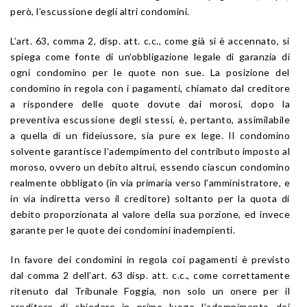
però, l’escussione degli altri condomini.
L’art. 63, comma 2, disp. att. c.c., come già si è accennato, si
spiega come fonte di un’obbligazione legale di garanzia di
ogni condomino per le quote non sue. La posizione del
condomino in regola con i pagamenti, chiamato dal creditore
a rispondere delle quote dovute dai morosi, dopo la
preventiva escussione degli stessi, è, pertanto, assimilabile
a quella di un fideiussore, sia pure ex lege. Il condomino
solvente garantisce l’adempimento del contributo imposto al
moroso, ovvero un debito altrui, essendo ciascun condomino
realmente obbligato (in via primaria verso l’amministratore, e
in via indiretta verso il creditore) soltanto per la quota di
debito proporzionata al valore della sua porzione, ed invece
garante per le quote dei condomini inadempienti.
In favore dei condomini in regola coi pagamenti è previsto
dal comma 2 dell’art. 63 disp. att. c.c., come correttamente
ritenuto dal Tribunale Foggia, non solo un onere per il
creditore di chiedere in primo luogo l’adempimento dei