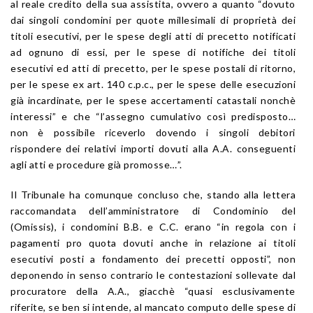
al reale credito della sua assistita, ovvero a quanto “dovuto
dai singoli condomini per quote millesimali di proprietà dei
titoli esecutivi, per le spese degli atti di precetto notificati
ad ognuno di essi, per le spese di notifiche dei titoli
esecutivi ed atti di precetto, per le spese postali di ritorno,
per le spese ex art. 140 c.p.c., per le spese delle esecuzioni
già incardinate, per le spese accertamenti catastali nonchè
interessi” e che “l’assegno cumulativo così predisposto…
non è possibile riceverlo dovendo i singoli debitori
rispondere dei relativi importi dovuti alla A.A. conseguenti
agli atti e procedure già promosse…”.
Il Tribunale ha comunque concluso che, stando alla lettera
raccomandata dell’amministratore di Condominio del
(Omissis), i condomini B.B. e C.C. erano “in regola con i
pagamenti pro quota dovuti anche in relazione ai titoli
esecutivi posti a fondamento dei precetti opposti”, non
deponendo in senso contrario le contestazioni sollevate dal
procuratore della A.A., giacchè “quasi esclusivamente
riferite, se ben si intende, al mancato computo delle spese di