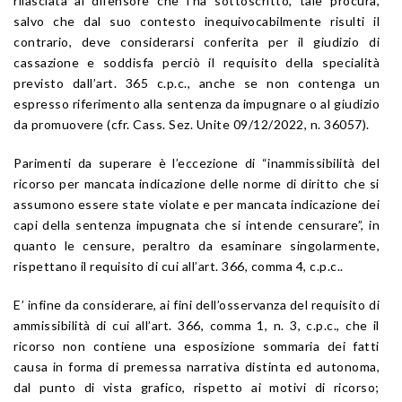
rilasciata al difensore che l’ha sottoscritto, tale procura,
salvo che dal suo contesto inequivocabilmente risulti il
contrario, deve considerarsi conferita per il giudizio di
cassazione e soddisfa perciò il requisito della specialità
previsto dall’art. 365 c.p.c., anche se non contenga un
espresso riferimento alla sentenza da impugnare o al giudizio
da promuovere (cfr. Cass. Sez. Unite 09/12/2022, n. 36057).
Parimenti da superare è l’eccezione di “inammissibilità del
ricorso per mancata indicazione delle norme di diritto che si
assumono essere state violate e per mancata indicazione dei
capi della sentenza impugnata che si intende censurare”, in
quanto le censure, peraltro da esaminare singolarmente,
rispettano il requisito di cui all’art. 366, comma 4, c.p.c..
E’ infine da considerare, ai fini dell’osservanza del requisito di
ammissibilità di cui all’art. 366, comma 1, n. 3, c.p.c., che il
ricorso non contiene una esposizione sommaria dei fatti
causa in forma di premessa narrativa distinta ed autonoma,
dal punto di vista grafico, rispetto ai motivi di ricorso;