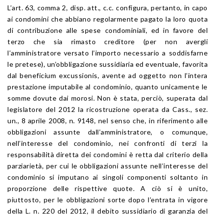
L’art. 63, comma 2, disp. att., c.c. configura, pertanto, in capo
ai condomini che abbiano regolarmente pagato la loro quota
di contribuzione alle spese condominiali, ed in favore del
terzo che sia rimasto creditore (per non avergli
l’amministratore versato l’importo necessario a soddisfarne
le pretese), un’obbligazione sussidiaria ed eventuale, favorita
dal beneficium excussionis, avente ad oggetto non l’intera
prestazione imputabile al condominio, quanto unicamente le
somme dovute dai morosi. Non è stata, perciò, superata dal
legislatore del 2012 la ricostruzione operata da Cass., sez.
un., 8 aprile 2008, n. 9148, nel senso che, in riferimento alle
obbligazioni assunte dall’amministratore, o comunque,
nell’interesse del condominio, nei confronti di terzi la
responsabilità diretta dei condomini è retta dal criterio della
parziarietà, per cui le obbligazioni assunte nell’interesse del
condominio si imputano ai singoli componenti soltanto in
proporzione delle rispettive quote. A ciò si è unito,
piuttosto, per le obbligazioni sorte dopo l’entrata in vigore
della L. n. 220 del 2012, il debito sussidiario di garanzia del