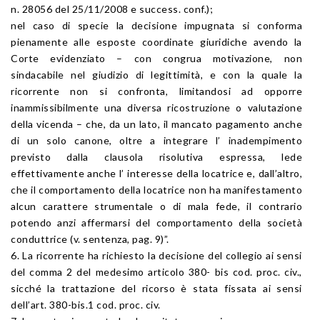
n. 28056 del 25/11/2008 e success. conf.);
nel caso di specie la decisione impugnata si conforma
pienamente alle esposte coordinate giuridiche avendo la
Corte evidenziato – con congrua motivazione, non
sindacabile nel giudizio di legittimità, e con la quale la
ricorrente non si confronta, limitandosi ad opporre
inammissibilmente una diversa ricostruzione o valutazione
della vicenda – che, da un lato, il mancato pagamento anche
di un solo canone, oltre a integrare l’ inadempimento
previsto dalla clausola risolutiva espressa, lede
effettivamente anche l’ interesse della locatrice e, dall’altro,
che il comportamento della locatrice non ha manifestamento
alcun carattere strumentale o di mala fede, il contrario
potendo anzi affermarsi del comportamento della società
conduttrice (v. sentenza, pag. 9)”.
6. La ricorrente ha richiesto la decisione del collegio ai sensi
del comma 2 del medesimo articolo 380- bis cod. proc. civ.,
sicché la trattazione del ricorso è stata fissata ai sensi
dell’art. 380-bis.1 cod. proc. civ.