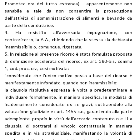
Prometeo era del tutto estranea) – apparentemente non
sanabile e tale da non consentire la prosecuzione
dell’attività di somministrazione di alimenti e bevande da
parte della conduttrice.
4. Ha resistito all’avversaria impugnazione, con
controricorso, la A.A., chiedendo che la stessa sia dichiarata
inammissibile o, comunque, rigettata.
5. In relazione al presente ricorso è stata formulata proposta
di definizione accelerata del ricorso, ex art. 380-bis, comma
1, cod. proc. civ., così motivata:
“considerato che l’unico motivo posto a base del ricorso è
manifestamente infondato, quando non inammissibile;
la clausola risolutiva espressa è volta a predeterminare e
individuare formalmente, in maniera specifica, le modalità di
inadempimento considerate ex se gravi, sottraendole alla
valutazione giudiziale ex art. 1455 c.c., garantendo alla parte
adempiente, proprio in virtù dell’accordo contenuto n e l l a
clausola, di sottrarsi al vincolo contrattuale in maniera
spedita e in via stragiudiziale, manifestando la volontà di