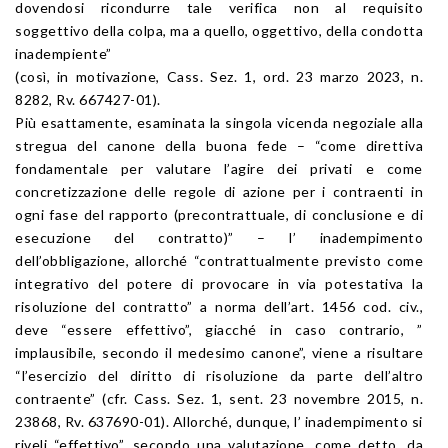
dovendosi ricondurre tale verifica non al requisito
soggettivo della colpa, ma a quello, oggettivo, della condotta
inadempiente”
(così, in motivazione, Cass. Sez. 1, ord. 23 marzo 2023, n.
8282, Rv. 667427-01).
Più esattamente, esaminata la singola vicenda negoziale alla
stregua del canone della buona fede – “come direttiva
fondamentale per valutare l’agire dei privati e come
concretizzazione delle regole di azione per i contraenti in
ogni fase del rapporto (precontrattuale, di conclusione e di
esecuzione del contratto)” – l’ inadempimento
dell’obbligazione, allorché “contrattualmente previsto come
integrativo del potere di provocare in via potestativa la
risoluzione del contratto” a norma dell’art. 1456 cod. civ.,
deve “essere effettivo”, giacché in caso contrario, ”
implausibile, secondo il medesimo canone”, viene a risultare
“l’esercizio del diritto di risoluzione da parte dell’altro
contraente” (cfr. Cass. Sez. 1, sent. 23 novembre 2015, n.
23868, Rv. 637690-01). Allorché, dunque, l’ inadempimento si
riveli “effettivo”, secondo una valutazione, come detto, da