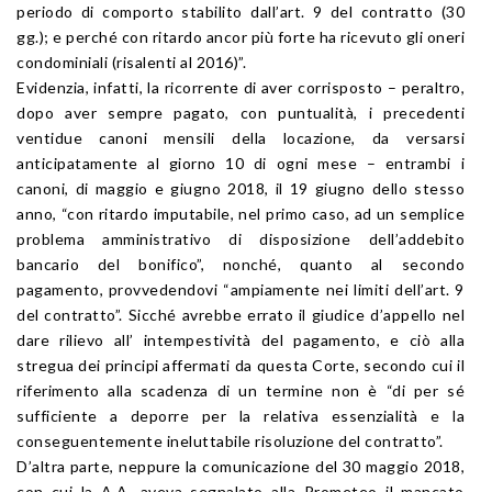
periodo di comporto stabilito dall’art. 9 del contratto (30
gg.); e perché con ritardo ancor più forte ha ricevuto gli oneri
condominiali (risalenti al 2016)”.
Evidenzia, infatti, la ricorrente di aver corrisposto – peraltro,
dopo aver sempre pagato, con puntualità, i precedenti
ventidue canoni mensili della locazione, da versarsi
anticipatamente al giorno 10 di ogni mese – entrambi i
canoni, di maggio e giugno 2018, il 19 giugno dello stesso
anno, “con ritardo imputabile, nel primo caso, ad un semplice
problema amministrativo di disposizione dell’addebito
bancario del bonifico”, nonché, quanto al secondo
pagamento, provvedendovi “ampiamente nei limiti dell’art. 9
del contratto”. Sicché avrebbe errato il giudice d’appello nel
dare rilievo all’ intempestività del pagamento, e ciò alla
stregua dei principi affermati da questa Corte, secondo cui il
riferimento alla scadenza di un termine non è “di per sé
sufficiente a deporre per la relativa essenzialità e la
conseguentemente ineluttabile risoluzione del contratto”.
D’altra parte, neppure la comunicazione del 30 maggio 2018,
con cui la A.A. aveva segnalato alla Prometeo il mancato