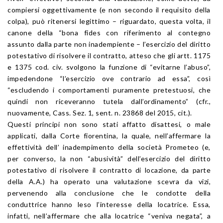
compiersi oggettivamente (e non secondo il requisito della
colpa), può ritenersi legittimo – riguardato, questa volta, il
canone della “bona fides con riferimento al contegno
assunto dalla parte non inadempiente – l’esercizio del diritto
potestativo di risolvere il contratto, atteso che gli artt. 1175
e 1375 cod. civ. svolgono la funzione di “evitarne l’abuso”,
impedendone “l’esercizio ove contrario ad essa”, così
“escludendo i comportamenti puramente pretestuosi, che
quindi non riceveranno tutela dall’ordinamento” (cfr.,
nuovamente, Cass. Sez. 1, sent. n. 23868 del 2015, cit.).
Questi principi non sono stati affatto disattesi, o male
applicati, dalla Corte fiorentina, la quale, nell’affermare la
effettività dell’ inadempimento della società Prometeo (e,
per converso, la non “abusività” dell’esercizio del diritto
potestativo di risolvere il contratto di locazione, da parte
della A.A.) ha operato una valutazione scevra da vizi,
pervenendo alla conclusione che le condotte della
conduttrice hanno leso l’interesse della locatrice. Essa,
infatti, nell’affermare che alla locatrice “veniva negata”, a