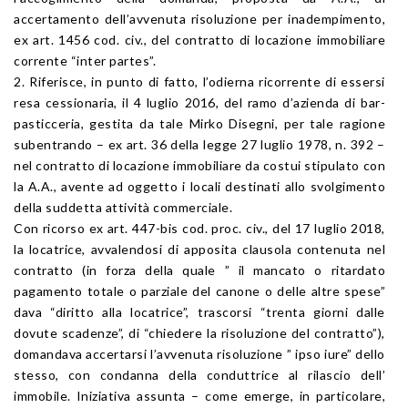
accertamento dell’avvenuta risoluzione per inadempimento,
ex art. 1456 cod. civ., del contratto di locazione immobiliare
corrente “inter partes”.
2. Riferisce, in punto di fatto, l’odierna ricorrente di essersi
resa cessionaria, il 4 luglio 2016, del ramo d’azienda di bar-
pasticceria, gestita da tale Mirko Disegni, per tale ragione
subentrando – ex art. 36 della legge 27 luglio 1978, n. 392 –
nel contratto di locazione immobiliare da costui stipulato con
la A.A., avente ad oggetto i locali destinati allo svolgimento
della suddetta attività commerciale.
Con ricorso ex art. 447-bis cod. proc. civ., del 17 luglio 2018,
la locatrice, avvalendosi di apposita clausola contenuta nel
contratto (in forza della quale ” il mancato o ritardato
pagamento totale o parziale del canone o delle altre spese”
dava “diritto alla locatrice”, trascorsi “trenta giorni dalle
dovute scadenze”, di “chiedere la risoluzione del contratto”),
domandava accertarsi l’avvenuta risoluzione ” ipso iure” dello
stesso, con condanna della conduttrice al rilascio dell’
immobile. Iniziativa assunta – come emerge, in particolare,