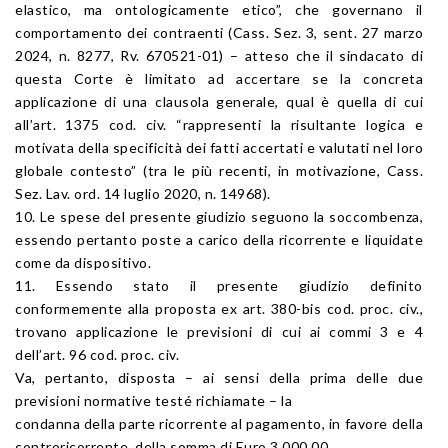
elastico, ma ontologicamente etico”, che governano il
comportamento dei contraenti (Cass. Sez. 3, sent. 27 marzo
2024, n. 8277, Rv. 670521-01) – atteso che il sindacato di
questa Corte è limitato ad accertare se la concreta
applicazione di una clausola generale, qual è quella di cui
all’art. 1375 cod. civ. “rappresenti la risultante logica e
motivata della specificità dei fatti accertati e valutati nel loro
globale contesto” (tra le più recenti, in motivazione, Cass.
Sez. Lav. ord. 14 luglio 2020, n. 14968).
10. Le spese del presente giudizio seguono la soccombenza,
essendo pertanto poste a carico della ricorrente e liquidate
come da dispositivo.
11. Essendo stato il presente giudizio definito
conformemente alla proposta ex art. 380-bis cod. proc. civ.,
trovano applicazione le previsioni di cui ai commi 3 e 4
dell’art. 96 cod. proc. civ.
Va, pertanto, disposta – ai sensi della prima delle due
previsioni normative testé richiamate – la
condanna della parte ricorrente al pagamento, in favore della
controricorrente, della somma di Euro 3.000,00.