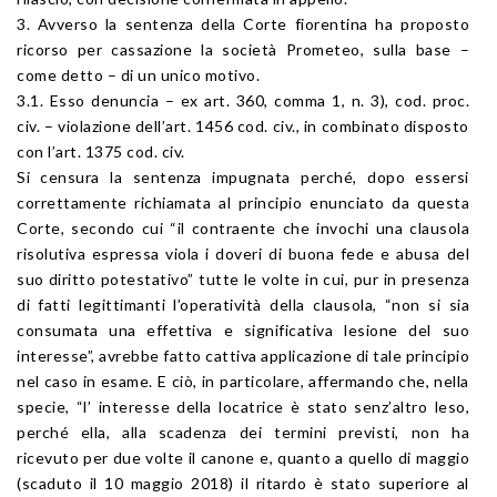
3. Avverso la sentenza della Corte fiorentina ha proposto
ricorso per cassazione la società Prometeo, sulla base –
come detto – di un unico motivo.
3.1. Esso denuncia – ex art. 360, comma 1, n. 3), cod. proc.
civ. – violazione dell’art. 1456 cod. civ., in combinato disposto
con l’art. 1375 cod. civ.
Si censura la sentenza impugnata perché, dopo essersi
correttamente richiamata al principio enunciato da questa
Corte, secondo cui “il contraente che invochi una clausola
risolutiva espressa viola i doveri di buona fede e abusa del
suo diritto potestativo” tutte le volte in cui, pur in presenza
di fatti legittimanti l’operatività della clausola, “non si sia
consumata una effettiva e significativa lesione del suo
interesse”, avrebbe fatto cattiva applicazione di tale principio
nel caso in esame. E ciò, in particolare, affermando che, nella
specie, “l’ interesse della locatrice è stato senz’altro leso,
perché ella, alla scadenza dei termini previsti, non ha
ricevuto per due volte il canone e, quanto a quello di maggio
(scaduto il 10 maggio 2018) il ritardo è stato superiore al