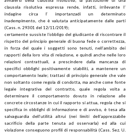
avvalersi della clausola risolutiva; la pattuizione di una
clausola risolutiva espressa rende, infatti, irrilevante l’
indagine circa l’ importanzadi un determinato
inadempimento, che è valutata anticipatamente dalle parti
(Cass. n. 29301 del 12/11/2019);
certamente sussiste l’obbligo del giudicante di riscontrare il
rispetto del principio generale di buona fede o correttezza,
in forza del quale i soggetti sono tenuti, nell’ambito dei
rapporti della loro vita di relazione, e quindi anche nelle loro
relazioni contrattuali, a prescindere dalla mancanza di
specifici obblighi positivamente stabiliti, a mantenere un
comportamento leale; trattasi di principio generale che vale
non soltanto come regola di condotta, ma anche come fonte
legale integrativa del contratto, quale regola volta a
determinare il comportamento dovuto in relazione alle
concrete circostanze in cui il rapporto si attua, regola che si
specifica in obblighi di informazione e di avviso, è tesa alla
salvaguardia dell’utilità altrui (nei limiti dell’apprezzabile
sacrificio della parte tenuta ad osservarla) ed alla cui
violazione conseguono profili di responsabilità (Cass. Sez. U.