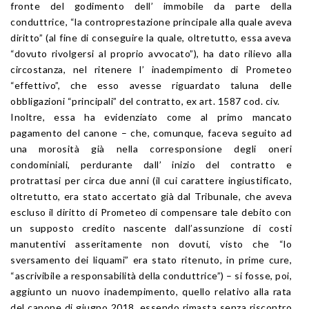
fronte del godimento dell’ immobile da parte della
conduttrice, “la controprestazione principale alla quale aveva
diritto” (al fine di conseguire la quale, oltretutto, essa aveva
“dovuto rivolgersi al proprio avvocato”), ha dato rilievo alla
circostanza, nel ritenere l’ inadempimento di Prometeo
“effettivo”, che esso avesse riguardato taluna delle
obbligazioni “principali” del contratto, ex art. 1587 cod. civ.
Inoltre, essa ha evidenziato come al primo mancato
pagamento del canone – che, comunque, faceva seguito ad
una morosità già nella corresponsione degli oneri
condominiali, perdurante dall’ inizio del contratto e
protrattasi per circa due anni (il cui carattere ingiustificato,
oltretutto, era stato accertato già dal Tribunale, che aveva
escluso il diritto di Prometeo di compensare tale debito con
un supposto credito nascente dall’assunzione di costi
manutentivi asseritamente non dovuti, visto che “lo
sversamento dei liquami” era stato ritenuto, in prime cure,
“ascrivibile a responsabilità della conduttrice”) – si fosse, poi,
aggiunto un nuovo inadempimento, quello relativo alla rata
del canone di giugno 2018, essendo rimasta senza riscontro