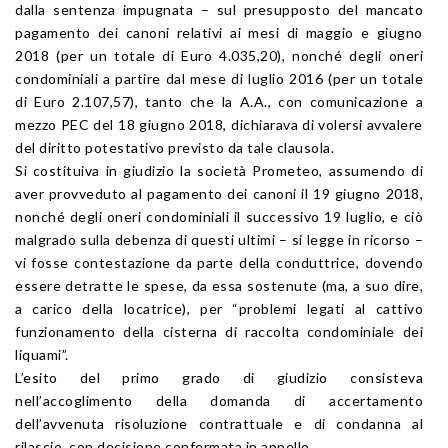
dalla sentenza impugnata – sul presupposto del mancato
pagamento dei canoni relativi ai mesi di maggio e giugno
2018 (per un totale di Euro 4.035,20), nonché degli oneri
condominiali a partire dal mese di luglio 2016 (per un totale
di Euro 2.107,57), tanto che la A.A., con comunicazione a
mezzo PEC del 18 giugno 2018, dichiarava di volersi avvalere
del diritto potestativo previsto da tale clausola.
Si costituiva in giudizio la società Prometeo, assumendo di
aver provveduto al pagamento dei canoni il 19 giugno 2018,
nonché degli oneri condominiali il successivo 19 luglio, e ciò
malgrado sulla debenza di questi ultimi – si legge in ricorso –
vi fosse contestazione da parte della conduttrice, dovendo
essere detratte le spese, da essa sostenute (ma, a suo dire,
a carico della locatrice), per “problemi legati al cattivo
funzionamento della cisterna di raccolta condominiale dei
liquami”.
L’esito del primo grado di giudizio consisteva
nell’accoglimento della domanda di accertamento
dell’avvenuta risoluzione contrattuale e di condanna al
rilascio, con decisione confermata in appello.