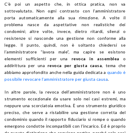
C’è poi un aspetto che, in ottica pratica, non va
sottovalutato. Non ogni contrasto con l’amministratore
porta automaticamente alla sua rimozione. A volte il
problema nasce da aspettative non realistiche dei
condomini; altre volte, invece, dietro ritardi, silenzi o
resistenze si nasconde una gestione non conforme alla
legge. Il punto, quindi, non è soltanto chiedersi se
l’amministratore “lavora male”, ma capire se esistono
elementi sufficienti per una
revoca in assemblea
o
addirittura per una
revoca per giusta causa
, tema che
abbiamo approfondito anche nella guida dedicata a
quando è
possibile revocare l’amministratore per giusta causa
.
In altre parole, la revoca dell’amministratore non è uno
strumento eccezionale da usare solo nei casi estremi, ma
neppure una scorciatoia emotiva. È uno strumento giuridico
preciso, che serve a ristabilire una gestione corretta del
condominio quando il rapporto fiduciario si rompe o quando
emergono condotte incompatibili con l’incarico. Ed è proprio
da questa distinzione che conviene partire, perché solo così