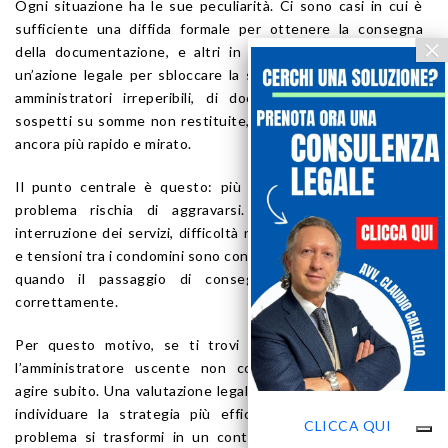
Ogni situazione ha le sue peculiarità. Ci sono casi in cui è
sufficiente una diffida formale per ottenere la consegna
della documentazione, e altri in cui è necessario avviare
un’azione legale per sbloccare la situazione. In presenza di
amministratori irreperibili, di documenti trattenuti o di
sospetti su somme non restituite, l’intervento deve essere
ancora più rapido e mirato.
Il punto centrale è questo: più si interviene tardi, più il
problema rischia di aggravarsi. Ritardi nei pagamenti,
interruzione dei servizi, difficoltà nella gestione delle spese
e tensioni tra i condomini sono conseguenze molto frequenti
quando il passaggio di consegne non viene gestito
correttamente.
Per questo motivo, se ti trovi in una situazione in cui
l’amministratore uscente non collabora, è fondamentale
agire subito. Una valutazione legale tempestiva consente di
individuare la strategia più efficace e di evitare che il
CLICCA QUI
problema si trasformi in un contenzioso più complesso e