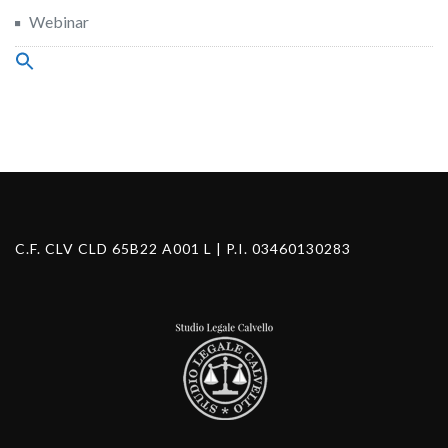
Webinar
Search
for:
Search Button
C.F. CLV CLD 65B22 A001 L | P.I. 03460130283