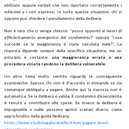
abilitato oppure verbali che non riportano correttamente i
millesimi e i voti espressi. In tutte queste situazioni, chi si
oppone può chiedere l’annullamento della delibera.
Non è raro che ci venga chiesto: “posso oppormi ai lavori di
efficientamento energetico del condominio?” oppure “cosa
succede se la maggioranza è stata calcolata male?”. La
risposta dipende sempre dalla specifica situazione, ma un
principio è costante:
una maggioranza errata o una
procedura viziata rendono la delibera vulnerabile
.
Un altro tema molto sentito riguarda le conseguenze
economiche. Spesso chi non è d’accordo si domanda se sia
comunque obbligato a pagare. Anche qui, la risposta non è
automatica. Se la delibera è valida, il condomino dissenziente
è tenuto a contribuire alle spese. Se invece la delibera è
impugnabile o nulla, possono aprirsi scenari diversi, come
approfondito nella guida dedicata:
https://www.studiolegalecalvello.it/non-pagare-lavori-