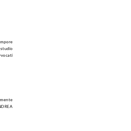
tempore
 studio
vocati
amente
ANDREA