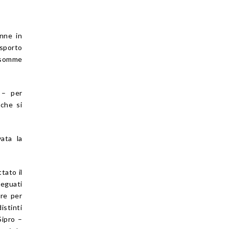
enne in
asporto
e somme
 – per
 che si
vata la
tato il
deguati
rre per
istinti
Sipro –