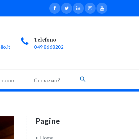
Telefono
lo.it
049 8668202
Search
studio
Chi siamo?
for:
Search Button
Pagine
Home