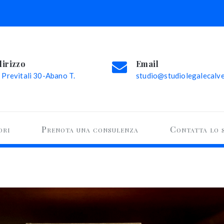
dirizzo
Email
 Previtali 30-Abano T.
studio@studiolegalecalvel
ori
Prenota una consulenza
Contatta lo 