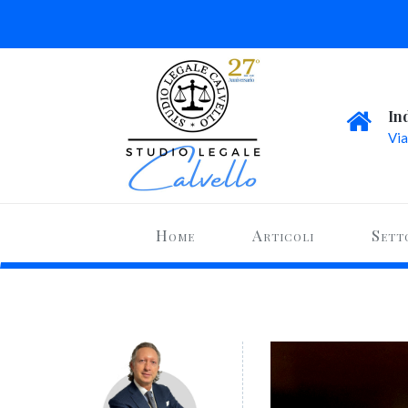
In
Via
Home
Articoli
Sett