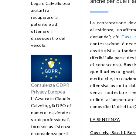
anche per quelli 
Legale Calvello può
aiutarti a
recuperare la
La contestazione deve
patente e ad
all’evidenza, un’affe
ottenere il
domanda”; cfr.
Cass. c
dissequestro del
contestazione, è neces
veicolo.
costitutivi o a fondame
riferibili alla parte de
di conoscenza).
Sussi
quelli ad essa ignoti
merito che, in relazio
Consulenza GDPR
difensiva assunta dal
Privacy Europea
senza contestare l’e
L’ Avvocato Claudio
ordine all’ammontare
Calvello, già DPO di
conoscibilità diretta. 
numerose aziende e
LA SENTENZA
studi professionali,
fornisce assistenza
Cass. civ., Sez. III, S
e consulenza per il