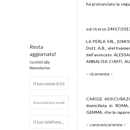
ha pronunciato la seg
sul ricorso 24457/201
LA PERLA SRL, (OMISSI
Resta
Dott. A.B., elettivam
aggiornato!
dell’avvocato ALESSA
ANNALISA CIAFFI, AUG
Iscriviti alla
Newsletter
– ricorrente –
CARIGE ASSICURAZIONI
domiciliata in ROMA
GEMMA, che la rappres
– controricorrente –