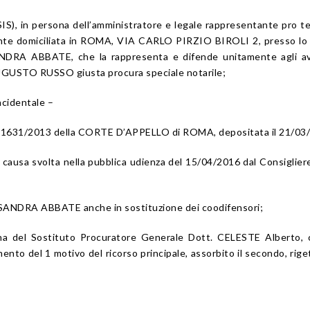
), in persona dell’amministratore e legale rappresentante pro 
ente domiciliata in ROMA, VIA CARLO PIRZIO BIROLI 2, presso lo
NDRA ABBATE, che la rappresenta e difende unitamente agli av
USTO RUSSO giusta procura speciale notarile;
incidentale –
. 1631/2013 della CORTE D’APPELLO di ROMA, depositata il 21/03
la causa svolta nella pubblica udienza del 15/04/2016 dal Consiglier
SANDRA ABBATE anche in sostituzione dei coodifensori;
sona del Sostituto Procuratore Generale Dott. CELESTE Alberto,
ento del 1 motivo del ricorso principale, assorbito il secondo, rige