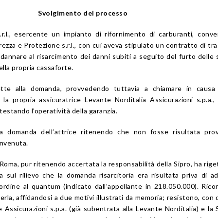
Svolgimento del processo
.r.l., esercente un impianto di rifornimento di carburanti, conv
urezza e Protezione s.r.l., con cui aveva stipulato un contratto di tr
ondannare al risarcimento dei danni subiti a seguito del furto dell
ella propria cassaforte.
ette alla domanda, provvedendo tuttavia a chiamare in causa
la propria assicuratrice Levante Norditalia Assicurazioni s.p.a.,
ntestando l’operatività della garanzia.
 la domanda dell’attrice ritenendo che non fosse risultata pro
onvenuta.
Roma, pur ritenendo accertata la responsabilità della Sipro, ha riget
 sul rilievo che la domanda risarcitoria era risultata priva di a
 ordine al quantum (indicato dall’appellante in 218.050.000). Rico
erla, affidandosi a due motivi illustrati da memoria; resistono, con d
e Assicurazioni s.p.a. (già subentrata alla Levante Norditalia) e la 