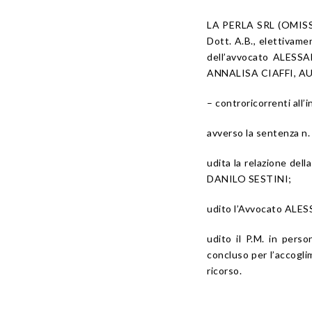
LA PERLA SRL (OMISSIS
Dott. A.B., elettivam
dell’avvocato ALESSA
ANNALISA CIAFFI, AUG
– controricorrenti all’
avverso la sentenza n
udita la relazione del
DANILO SESTINI;
udito l’Avvocato ALES
udito il P.M. in per
concluso per l’accoglim
ricorso.