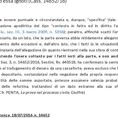
ad essa ignoti (Cass. 14652/16)
 essere puntuale e circostanziata e, dunque, “specifica” (tale
rmazione apodittica del tipo “contesto in fatto ed in diritto l’
iv., sez. III, 5 marzo 2009, n. 5356
); peraltro, affinchè scatti l’o
sario, da un lato, che la parte avversa abbia nitidamente allegato 
nto delle eccezioni e, dall’altro lato, che i fatti (o le situazioni
stinataria dell’allegazione (in quanto rientranti nella sua sfera di con
stendo l’onere soltanto per i fatti noti alla parte, e non anc
, Sez. 3, n. 14652/2016, Sestini, Rv. 640518, ha confermato la sent
ne al trafugamento di denaro da una cassaforte, aveva escluso che l
 depositario, sostanziatasi nella negazione della propria respons
ntità delle somme asportate, potesse assumere valenza probato
 delle refurtiva, trattandosi di un dato estraneo alla sua sf
(Cfr. PENTA,
Le prove nel processo civile
, Giuffrè)
entenza, 18/07/2016, n. 14652