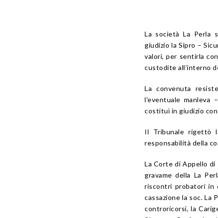
La società La Perla s
giudizio la Sipro – Sic
valori, per sentirla c
custodite all’interno d
La convenuta resist
l’eventuale manleva – 
costituì in giudizio co
Il Tribunale rigettò
responsabilità della c
La Corte di Appello di 
gravame della La Perla
riscontri probatori in
cassazione la soc. La P
controricorsi, la Carig