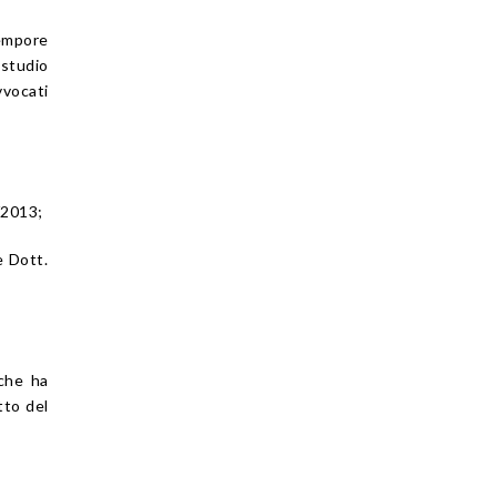
tempore
 studio
vocati
/2013;
e Dott.
 che ha
tto del