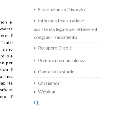
Separazione o Divorzio
Infortunistica stradale:
 non è,
avversa
assistenza legale per ottenere il
nere di
congruo risarcimento
i fatti
Recupero Crediti
) siano
trollo e
Prenota una consulenza
he per
enza di
Contatta lo studio
a linea
Chi siamo?
abilità
ria in
Webinar
era di
Search
for:
Search Button