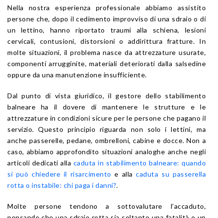
Nella nostra esperienza professionale abbiamo assistito
persone che, dopo il cedimento improvviso di una sdraio o di
un lettino, hanno riportato traumi alla schiena, lesioni
cervicali, contusioni, distorsioni o addirittura fratture. In
molte situazioni, il problema nasce da attrezzature usurate,
componenti arrugginite, materiali deteriorati dalla salsedine
oppure da una manutenzione insufficiente.
Dal punto di vista giuridico, il gestore dello stabilimento
balneare ha il dovere di mantenere le strutture e le
attrezzature in condizioni sicure per le persone che pagano il
servizio. Questo principio riguarda non solo i lettini, ma
anche passerelle, pedane, ombrelloni, cabine e docce. Non a
caso, abbiamo approfondito situazioni analoghe anche negli
articoli dedicati alla
caduta in stabilimento balneare: quando
si può chiedere il risarcimento
e alla
caduta su passerella
rotta o instabile: chi paga i danni?
.
Molte persone tendono a sottovalutare l’accaduto,
pensando che una sdraio rotta sia soltanto una fatalità o un