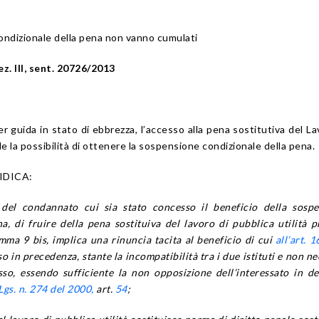
ondizionale della pena non vanno cumulati
z. III, sent. 20726/2013
r guida in stato di ebbrezza, l’accesso alla pena sostitutiva del La
de la possibilità di ottenere la sospensione condizionale della pena.
IDICA:
 del condannato cui sia stato concesso il beneficio della sosp
a, di fruire della pena sostituiva del lavoro di pubblica utilità p
omma 9 bis, implica una rinuncia tacita al beneficio di cui
all’art. 1
in precedenza, stante la incompatibilità tra i due istituti e non ne
so, essendo sufficiente la non opposizione dell’interessato in d
Lgs. n. 274 del 2000,
art.
54
;