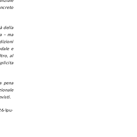
anziale
oncreto
à della
ta – ma
dizioni
adale e
tro, al
plicita
la pena
zionale
visti.
26-lpu-