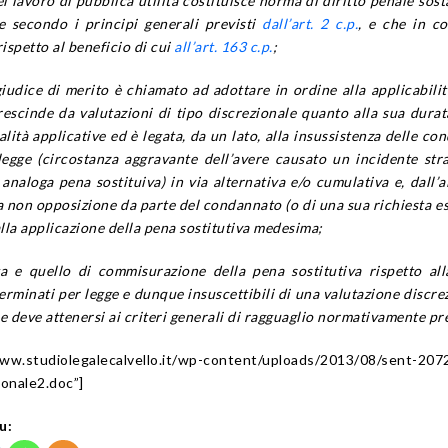
el lavoro di pubblica utilità costituisce norma di diritto penale sost
e secondo i principi generali previsti
dall’art. 2 c.p.
, e che in c
rispetto al beneficio di cui
all’art. 163 c.p.
;
giudice di merito è chiamato ad adottare in ordine alla applicabilit
rescinde da valutazioni di tipo discrezionale quanto alla sua dura
ità applicative ed è legata, da un lato, alla insussistenza delle con
legge (circostanza aggravante dell’avere causato un incidente str
analoga pena sostituiva) in via alternativa e/o cumulativa e, dall’al
a non opposizione da parte del condannato (o di una sua richiesta es
lla applicazione della pena sostitutiva medesima;
ata e quello di commisurazione della pena sostitutiva rispetto al
erminati per legge e dunque insuscettibili di una valutazione discre
e deve attenersi ai criteri generali di ragguaglio normativamente pre
www.studiolegalecalvello.it/wp-content/uploads/2013/08/sent-207
onale2.doc”]
u: