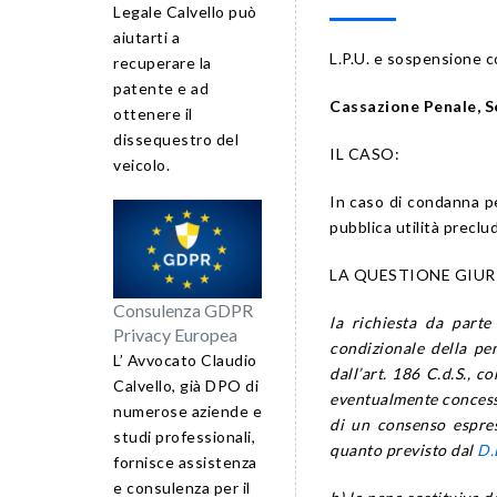
Legale Calvello può
aiutarti a
L.P.U. e sospensione c
recuperare la
patente e ad
Cassazione Penale, Se
ottenere il
dissequestro del
IL CASO:
veicolo.
In caso di condanna pe
pubblica utilità preclu
LA QUESTIONE GIUR
Consulenza GDPR
la richiesta da parte
Privacy Europea
condizionale della pen
L’ Avvocato Claudio
dall’art. 186 C.d.S., c
Calvello, già DPO di
eventualmente concesso 
numerose aziende e
di un consenso espres
studi professionali,
quanto previsto dal
D.
fornisce assistenza
e consulenza per il