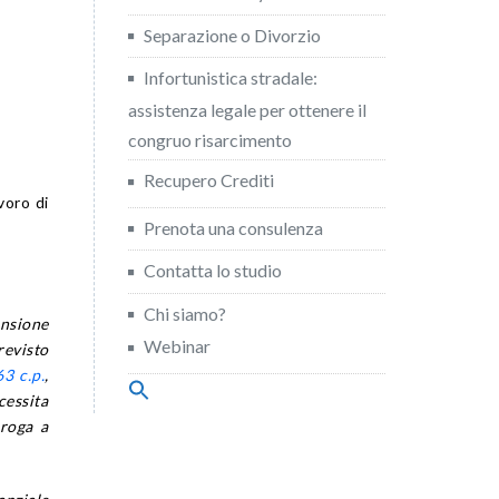
Separazione o Divorzio
Infortunistica stradale:
assistenza legale per ottenere il
congruo risarcimento
Recupero Crediti
voro di
Prenota una consulenza
Contatta lo studio
Chi siamo?
ensione
Webinar
revisto
63 c.p.
,
Search
cessita
for:
Search Button
eroga a