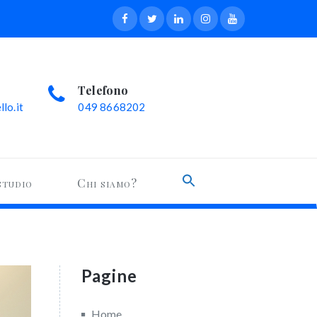
Telefono
lo.it
049 8668202
Search
studio
Chi siamo?
for:
Search Button
Pagine
Home