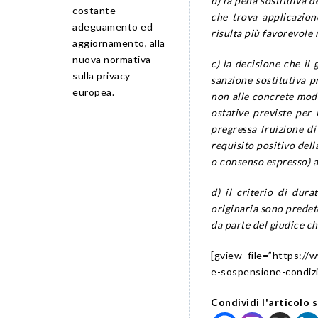
b) la pena sostituiva d
costante
che trova applicazion
adeguamento ed
risulta più favorevole 
aggiornamento, alla
nuova normativa
c) la decisione che il 
sulla privacy
sanzione sostitutiva p
europea.
non alle concrete modal
ostative previste per 
pregressa fruizione di 
requisito positivo dell
o consenso espresso) a
d) il criterio di dur
originaria sono predet
da parte del giudice ch
[gview file=”https://
e-sospensione-condizi
Condividi l'articolo s