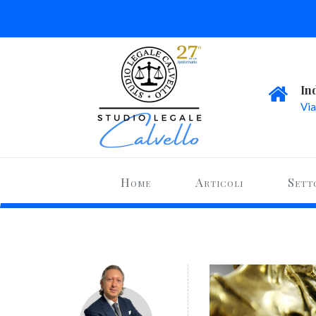
In
Via
Home
Articoli
Sett