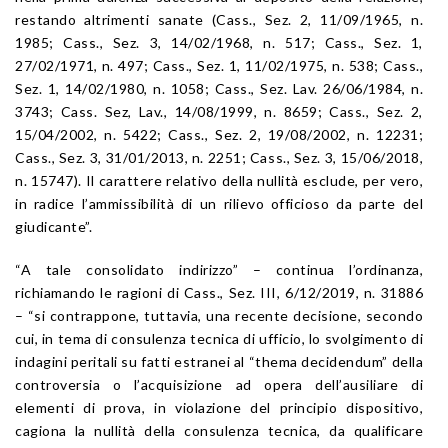
restando altrimenti sanate (Cass., Sez. 2, 11/09/1965, n.
1985; Cass., Sez. 3, 14/02/1968, n. 517; Cass., Sez. 1,
27/02/1971, n. 497; Cass., Sez. 1, 11/02/1975, n. 538; Cass.,
Sez. 1, 14/02/1980, n. 1058; Cass., Sez. Lav. 26/06/1984, n.
3743; Cass. Sez, Lav., 14/08/1999, n. 8659; Cass., Sez. 2,
15/04/2002, n. 5422; Cass., Sez. 2, 19/08/2002, n. 12231;
Cass., Sez. 3, 31/01/2013, n. 2251; Cass., Sez. 3, 15/06/2018,
n. 15747). Il carattere relativo della nullità esclude, per vero,
in radice l’ammissibilità di un rilievo officioso da parte del
giudicante”.
“A tale consolidato indirizzo” – continua l’ordinanza,
richiamando le ragioni di Cass., Sez. III, 6/12/2019, n. 31886
– “si contrappone, tuttavia, una recente decisione, secondo
cui, in tema di consulenza tecnica di ufficio, lo svolgimento di
indagini peritali su fatti estranei al “thema decidendum” della
controversia o l’acquisizione ad opera dell’ausiliare di
elementi di prova, in violazione del principio dispositivo,
cagiona la nullità della consulenza tecnica, da qualificare