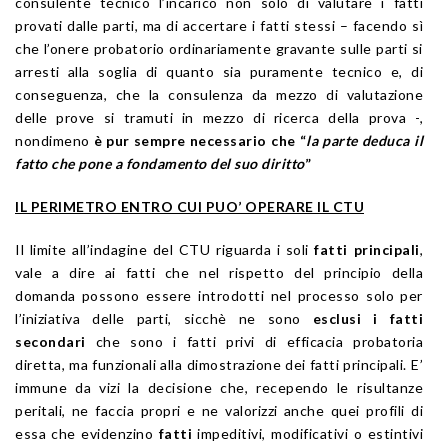
consulente tecnico l’incarico non solo di valutare i fatti
provati dalle parti, ma di accertare i fatti stessi – facendo sì
che l’onere probatorio ordinariamente gravante sulle parti si
arresti alla soglia di quanto sia puramente tecnico e, di
conseguenza, che la consulenza da mezzo di valutazione
delle prove si tramuti in mezzo di ricerca della prova -,
nondimeno
è pur sempre necessario che “
la parte deduca il
fatto che pone a fondamento del suo diritto
”
IL PERIMETRO ENTRO CUI PUO’ OPERARE IL CTU
Il limite all’indagine del CTU riguarda i soli
fatti principali
,
vale a dire ai fatti che nel rispetto del principio della
domanda possono essere introdotti nel processo solo per
l’iniziativa delle parti, sicchè ne sono
esclusi i fatti
secondari
che sono i fatti privi di efficacia probatoria
diretta, ma funzionali alla dimostrazione dei fatti principali. E’
immune da vizi la decisione che, recependo le risultanze
peritali, ne faccia propri e ne valorizzi anche quei profili di
essa che evidenzino
fatti
impeditivi, modificativi o estintivi