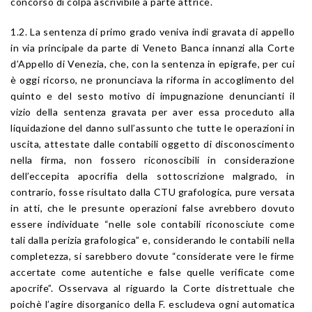
concorso di colpa ascrivibile a parte attrice.
1.2. La sentenza di primo grado veniva indi gravata di appello
in via principale da parte di Veneto Banca innanzi alla Corte
d’Appello di Venezia, che, con la sentenza in epigrafe, per cui
è oggi ricorso, ne pronunciava la riforma in accoglimento del
quinto e del sesto motivo di impugnazione denuncianti il
vizio della sentenza gravata per aver essa proceduto alla
liquidazione del danno sull’assunto che tutte le operazioni in
uscita, attestate dalle contabili oggetto di disconoscimento
nella firma, non fossero riconoscibili in considerazione
dell’eccepita apocrifia della sottoscrizione malgrado, in
contrario, fosse risultato dalla CTU grafologica, pure versata
in atti, che le presunte operazioni false avrebbero dovuto
essere individuate “nelle sole contabili riconosciute come
tali dalla perizia grafologica” e, considerando le contabili nella
completezza, si sarebbero dovute “considerate vere le firme
accertate come autentiche e false quelle verificate come
apocrife”. Osservava al riguardo la Corte distrettuale che
poichè l’agire disorganico della F. escludeva ogni automatica