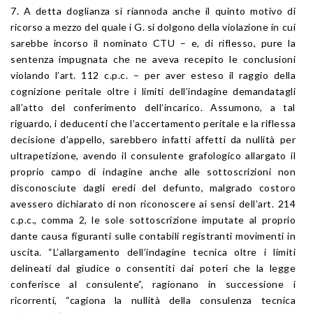
7. A detta doglianza si riannoda anche il quinto motivo di
ricorso a mezzo del quale i G. si dolgono della violazione in cui
sarebbe incorso il nominato CTU – e, di riflesso, pure la
sentenza impugnata che ne aveva recepito le conclusioni
violando l’art. 112 c.p.c. – per aver esteso il raggio della
cognizione peritale oltre i limiti dell’indagine demandatagli
all’atto del conferimento dell’incarico. Assumono, a tal
riguardo, i deducenti che l’accertamento peritale e la riflessa
decisione d’appello, sarebbero infatti affetti da nullità per
ultrapetizione, avendo il consulente grafologico allargato il
proprio campo di indagine anche alle sottoscrizioni non
disconosciute dagli eredi del defunto, malgrado costoro
avessero dichiarato di non riconoscere ai sensi dell’art. 214
c.p.c., comma 2, le sole sottoscrizione imputate al proprio
dante causa figuranti sulle contabili registranti movimenti in
uscita. “L’allargamento dell’indagine tecnica oltre i limiti
delineati dal giudice o consentiti dai poteri che la legge
conferisce al consulente”, ragionano in successione i
ricorrenti, “cagiona la nullità della consulenza tecnica