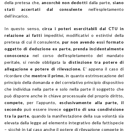
della pretesa che,
ancorchè
non dedotti
dalla parte,
siano
stati accertati dal consulente
nell’espletamento
dell’incarico.
In questo senso,
circa i poteri esercitabili dal CTU in
relazione ai fatti
impeditivi, modificativi o estintivi della
pretesa di cui il consulente,
pur non avendo essi formato
oggetto di deduzione ex parte, prenda incidentalmente
conoscenza
nel corso dell’espletamento del mandato
peritale, si rende obbligata la
distinzione tra potere di
allegazione e potere di rilevazione.
E’ appena il caso di
ricordare che
mentre il primo
, in quanto estrinsecazione del
principio della domanda e del correlativo principio dispositivo
che individua nella parte e solo nella parte il soggetto che
può disporre anche in chiave processuale del proprio diritto,
compete,
per l’appunto,
esclusivamente alla parte,
il
secondo
può essere invece
oggetto di una condivisione
tra la parte
, quando la manifestazione della sua volontà sia
elevata dalla legge ad elemento integrativo della fattispecie
– sicchè in tal caso anche il potere di rilevazione compete in