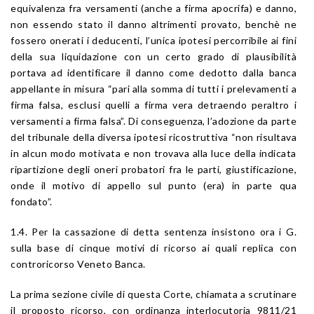
equivalenza fra versamenti (anche a firma apocrifa) e danno,
non essendo stato il danno altrimenti provato, benchè ne
fossero onerati i deducenti, l’unica ipotesi percorribile ai fini
della sua liquidazione con un certo grado di plausibilità
portava ad identificare il danno come dedotto dalla banca
appellante in misura “pari alla somma di tutti i prelevamenti a
firma falsa, esclusi quelli a firma vera detraendo peraltro i
versamenti a firma falsa”. Di conseguenza, l’adozione da parte
del tribunale della diversa ipotesi ricostruttiva “non risultava
in alcun modo motivata e non trovava alla luce della indicata
ripartizione degli oneri probatori fra le parti, giustificazione,
onde il motivo di appello sul punto (era) in parte qua
fondato”.
1.4. Per la cassazione di detta sentenza insistono ora i G.
sulla base di cinque motivi di ricorso ai quali replica con
controricorso Veneto Banca.
La prima sezione civile di questa Corte, chiamata a scrutinare
il proposto ricorso, con ordinanza interlocutoria 9811/21