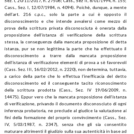
Sez. I, 20/11/2017, n. 27506; Cass., Sez II, 8/01/1994, n. 155;
Cass., Sez. I, 12/07/1984, n. 4094). Poichè, dunque, a mente
dell’art. 216 c.p.c., solo la parte a cui è opposto il
disconoscimento e che intende avvalersi come mezzo di
prova della scrittura privata disconosciuta è onerata dalla
proposizione dell’istanza di verificazione della scrittura
stessa, la conseguenza dalla mancata proposizione di detta
istanza, pur se non legittima la parte che ha effettuato il
disconoscimento a trarre dalla mancata proposizione
dell’istanza di verificazione elementi di prova a sè favorevoli
(Cass. Sez. III, 16/02/2012, n. 2220), non determina, tuttavia,
a carico della parte che lo effettua l’inefficacia del detto
disconoscimento ed il conseguente tacito riconoscimento
della scrittura prodotta (Cass., Sez. IV 19/06/2009, n.
14475). Eppur vero che la mancata proposizione dell’istanza
di verificazione, privando il documento disconosciuto di ogni
inferenza probatoria, ne preclude al giudice la valutazione ai
fini della formazione del proprio convincimento (Cass., Sez.
IV, 5/03/1987, n. 2347), senza che gli sia consentito
maturare altrimenti il giudizio sulla sua autenticità in base ad