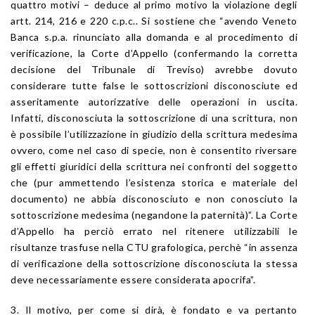
quattro motivi – deduce al primo motivo la violazione degli
artt. 214, 216 e 220 c.p.c.. Si sostiene che “avendo Veneto
Banca s.p.a. rinunciato alla domanda e al procedimento di
verificazione, la Corte d’Appello (confermando la corretta
decisione del Tribunale di Treviso) avrebbe dovuto
considerare tutte false le sottoscrizioni disconosciute ed
asseritamente autorizzative delle operazioni in uscita.
Infatti, disconosciuta la sottoscrizione di una scrittura, non
è possibile l’utilizzazione in giudizio della scrittura medesima
ovvero, come nel caso di specie, non è consentito riversare
gli effetti giuridici della scrittura nei confronti del soggetto
che (pur ammettendo l’esistenza storica e materiale del
documento) ne abbia disconosciuto e non conosciuto la
sottoscrizione medesima (negandone la paternità)”. La Corte
d’Appello ha perciò errato nel ritenere utilizzabili le
risultanze trasfuse nella CTU grafologica, perchè “in assenza
di verificazione della sottoscrizione disconosciuta la stessa
deve necessariamente essere considerata apocrifa”.
3. Il motivo, per come si dirà, è fondato e va pertanto