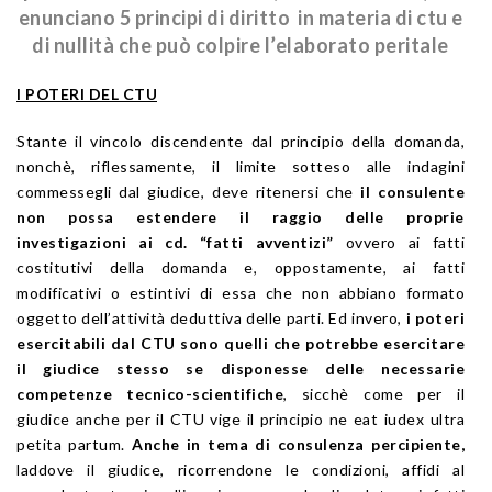
enunciano 5 principi di diritto in materia di ctu e
di nullità che può colpire l’elaborato peritale
I POTERI DEL CTU
Stante il vincolo discendente dal principio della domanda,
nonchè, riflessamente, il limite sotteso alle indagini
commessegli dal giudice, deve ritenersi che
il consulente
non possa estendere il raggio delle proprie
investigazioni ai cd. “fatti avventizi”
ovvero ai fatti
costitutivi della domanda e, oppostamente, ai fatti
modificativi o estintivi di essa che non abbiano formato
oggetto dell’attività deduttiva delle parti. Ed invero,
i poteri
esercitabili dal CTU sono quelli che potrebbe esercitare
il giudice stesso se disponesse delle necessarie
competenze tecnico-scientifiche
, sicchè come per il
giudice anche per il CTU vige il principio ne eat iudex ultra
petita partum.
Anche in tema di consulenza percipiente,
laddove il giudice, ricorrendone le condizioni, affidi al