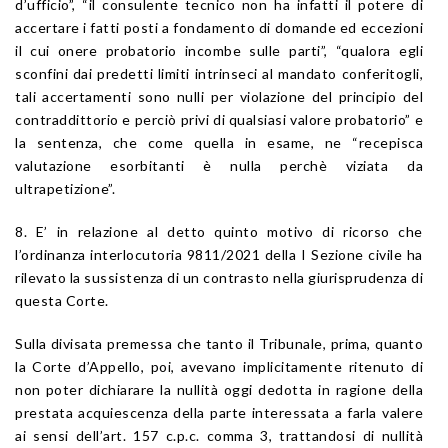
d’ufficio”, “il consulente tecnico non ha infatti il potere di
accertare i fatti posti a fondamento di domande ed eccezioni
il cui onere probatorio incombe sulle parti”, “qualora egli
sconfini dai predetti limiti intrinseci al mandato conferitogli,
tali accertamenti sono nulli per violazione del principio del
contraddittorio e perciò privi di qualsiasi valore probatorio” e
la sentenza, che come quella in esame, ne “recepisca
valutazione esorbitanti è nulla perchè viziata da
ultrapetizione”.
8. E’ in relazione al detto quinto motivo di ricorso che
l’ordinanza interlocutoria 9811/2021 della I Sezione civile ha
rilevato la sussistenza di un contrasto nella giurisprudenza di
questa Corte.
Sulla divisata premessa che tanto il Tribunale, prima, quanto
la Corte d’Appello, poi, avevano implicitamente ritenuto di
non poter dichiarare la nullità oggi dedotta in ragione della
prestata acquiescenza della parte interessata a farla valere
ai sensi dell’art. 157 c.p.c. comma 3, trattandosi di nullità