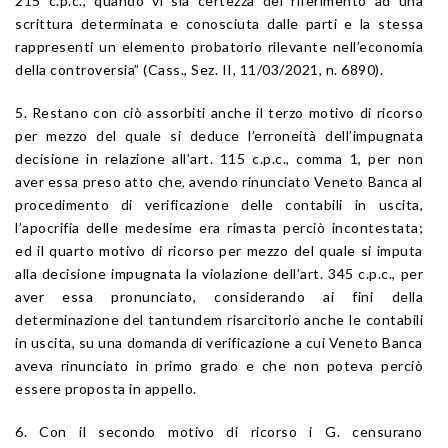
215 c.p.c., quando vi sia certezza del riferimento ad una
scrittura determinata e conosciuta dalle parti e la stessa
rappresenti un elemento probatorio rilevante nell’economia
della controversia” (Cass., Sez. II, 11/03/2021, n. 6890).
5. Restano con ciò assorbiti anche il terzo motivo di ricorso
per mezzo del quale si deduce l’erroneità dell’impugnata
decisione in relazione all’art. 115 c.p.c., comma 1, per non
aver essa preso atto che, avendo rinunciato Veneto Banca al
procedimento di verificazione delle contabili in uscita,
l’apocrifia delle medesime era rimasta perciò incontestata;
ed il quarto motivo di ricorso per mezzo del quale si imputa
alla decisione impugnata la violazione dell’art. 345 c.p.c., per
aver essa pronunciato, considerando ai fini della
determinazione del tantundem risarcitorio anche le contabili
in uscita, su una domanda di verificazione a cui Veneto Banca
aveva rinunciato in primo grado e che non poteva perciò
essere proposta in appello.
6. Con il secondo motivo di ricorso i G. censurano