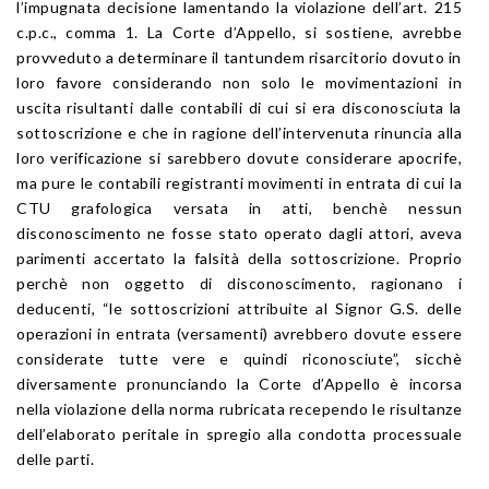
l’impugnata decisione lamentando la violazione dell’art. 215
c.p.c., comma 1. La Corte d’Appello, si sostiene, avrebbe
provveduto a determinare il tantundem risarcitorio dovuto in
loro favore considerando non solo le movimentazioni in
uscita risultanti dalle contabili di cui si era disconosciuta la
sottoscrizione e che in ragione dell’intervenuta rinuncia alla
loro verificazione si sarebbero dovute considerare apocrife,
ma pure le contabili registranti movimenti in entrata di cui la
CTU grafologica versata in atti, benchè nessun
disconoscimento ne fosse stato operato dagli attori, aveva
parimenti accertato la falsità della sottoscrizione. Proprio
perchè non oggetto di disconoscimento, ragionano i
deducenti, “le sottoscrizioni attribuite al Signor G.S. delle
operazioni in entrata (versamenti) avrebbero dovute essere
considerate tutte vere e quindi riconosciute”, sicchè
diversamente pronunciando la Corte d’Appello è incorsa
nella violazione della norma rubricata recependo le risultanze
dell’elaborato peritale in spregio alla condotta processuale
delle parti.