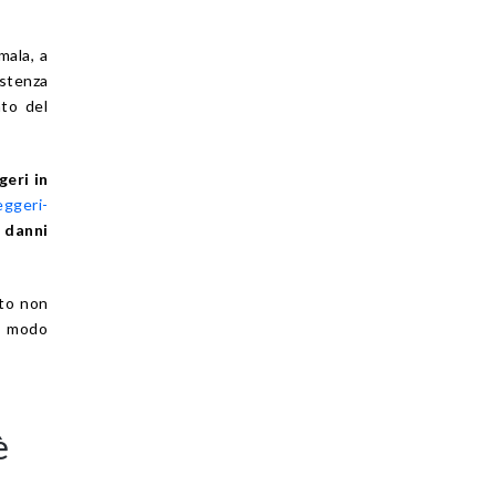
mala, a
istenza
nto del
geri in
eggeri-
 danni
to non
n modo
è