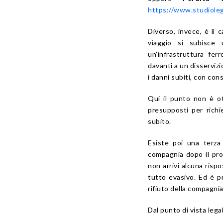
https://www.studiolega
Diverso, invece, è il 
viaggio si subisce
un’infrastruttura fer
davanti a un disservizi
i danni subiti, con con
Qui il punto non è ot
presupposti per rich
subito.
Esiste poi una terza
compagnia dopo il pro
non arrivi alcuna ris
tutto evasivo. Ed è p
rifiuto della compagni
Dal punto di vista lega