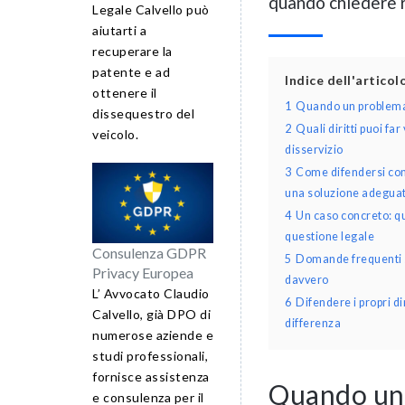
quando chiedere 
Legale Calvello può
aiutarti a
recuperare la
patente e ad
Indice dell'artico
ottenere il
1
Quando un problema 
dissequestro del
2
Quali diritti puoi f
veicolo.
disservizio
3
Come difendersi con
una soluzione adegua
4
Un caso concreto: q
questione legale
Consulenza GDPR
5
Domande frequenti s
Privacy Europea
davvero
L’ Avvocato Claudio
6
Difendere i propri d
Calvello, già DPO di
differenza
numerose aziende e
studi professionali,
fornisce assistenza
Quando un 
e consulenza per il