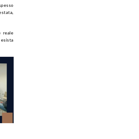
spesso
estata,
 reale
 esista