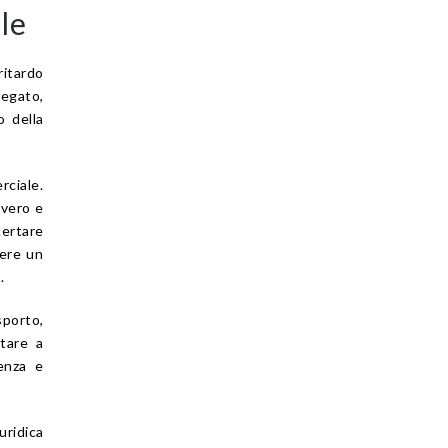
le
ritardo
negato,
o della
ciale.
 vero e
ertare
nere un
.
sporto,
rtare a
tenza e
uridica