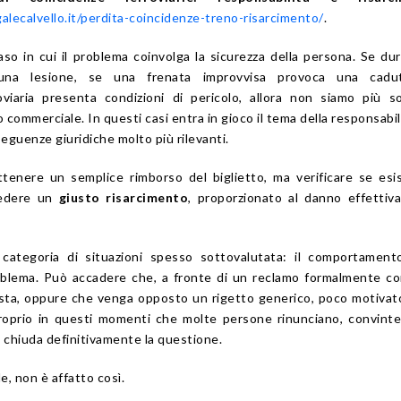
lecalvello.it/perdita-coincidenze-treno-risarcimento/
.
caso in cui il problema coinvolga la sicurezza della persona. Se dur
 una lesione, se una frenata improvvisa provoca una cadu
roviaria presenta condizioni di pericolo, allora non siamo più s
o commerciale. In questi casi entra in gioco il tema della responsabil
seguenze giuridiche molto più rilevanti.
tenere un semplice rimborso del biglietto, ma verificare se esi
iedere un
giusto risarcimento
, proporzionato al danno effetti
 categoria di situazioni spesso sottovalutata: il comportament
blema. Può accadere che, a fronte di un reclamo formalmente co
posta, oppure che venga opposto un rigetto generico, poco motivat
roprio in questi momenti che molte persone rinunciano, convinte
a chiuda definitivamente la questione.
le, non è affatto così.