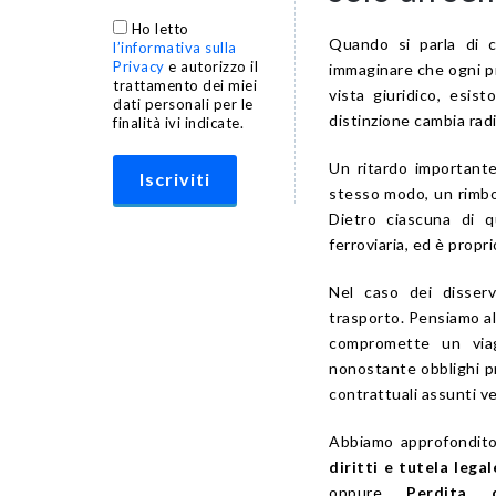
Ho letto
Quando si parla di c
l’informativa sulla
Privacy
e autorizzo il
immaginare che ogni pr
trattamento dei miei
vista giuridico, esi
dati personali per le
distinzione cambia radi
finalità ivi indicate.
Un ritardo importante
stesso modo, un rimbor
Dietro ciascuna di q
ferroviaria, ed è propr
Nel caso dei disservi
trasporto. Pensiamo al
compromette un via
nonostante obblighi pre
contrattuali assunti v
Abbiamo approfondito
diritti e tutela legal
oppure
Perdita d