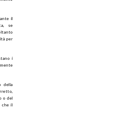
ante il
ta, se
oltanto
ità per
stano i
vamente
o della
rretto,
o o del
 che il