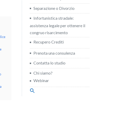
Separazione o Divorzio
Infortunistica stradale:
assistenza legale per ottenere il
congruo risarcimento
lice
Recupero Crediti
re
Prenota una consulenza
a
Contatta lo studio
Chi siamo?
o
Webinar
la
Search
for:
Search Button