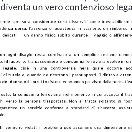
 diventa un vero contenzioso lega
tende spesso a considerare certi disservizi come inevitabili: un 
idenza persa, l’assenza di assistenza in stazione, un rimborso 
delicati — un danno fisico subito durante il viaggio o all’intern
 non ogni disagio resta confinato a un semplice reclamo commer
 cui il rapporto tra passeggero e compagnia ferroviaria evolve in un
 legale
, cioè in una controversia nella quale occorre acc
hi di tutela e, quando ne ricorrono i presupposti, il diritto a otte
o del danno
o il corretto ristoro economico previsto dalla normativa
esto: la compagnia ferroviaria, nel momento in cui accetta il tra
hi verso la persona trasportata. Non si tratta soltanto di “po
 garantire un servizio conforme a standard di sicurezza, assis
le.
hi vengono violati, il problema può assumere una dimensione gi