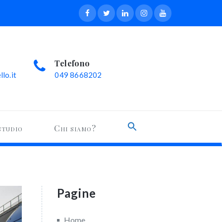
Telefono
lo.it
049 8668202
Search
studio
Chi siamo?
for:
Search Button
Pagine
Home