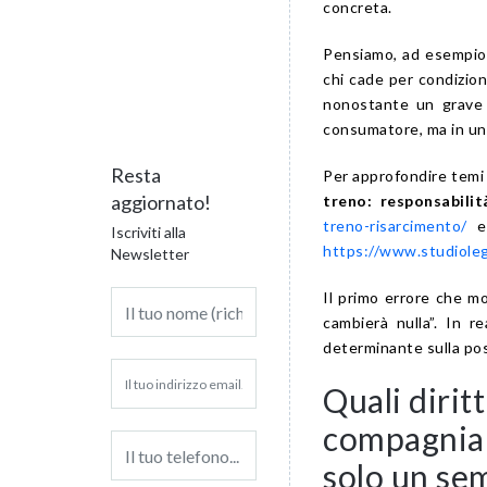
concreta.
Pensiamo, ad esempio,
chi cade per condizion
nonostante un grave d
consumatore, ma in un 
Resta
Per approfondire temi 
aggiornato!
treno: responsabili
treno-risarcimento/
Iscriviti alla
https://www.studioleg
Newsletter
Il primo errore che 
cambierà nulla”. In 
determinante sulla possi
Quali dirit
compagnia 
solo un sem