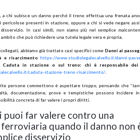
 a chi subisce un danno perché il treno effettua una frenata ano
i pericolose presenti in stazione, oppure a chi si vede negare ass
isservizio. In casi simili, non siamo più nel semplice malconte
ambito che può richiedere una tutela legale vera e propria.
collegati, abbiamo già trattato casi specifici come
Danni ai passeg
tà e risarcimento
https://www.studiolegalecalvello.it/danni-pass
e
Caduta in stazione o sul treno: chi è responsabile dei
alecalvello.it/caduta-stazione-treno-risarcimento/
.
molte persone commettono è aspettare troppo, pensando che “tan
realtà, documentazione, prove e tempistiche possono incidere i
bilità concreta di far valere i propri diritti.
ti puoi far valere contro una
ferroviaria quando il danno non 
plice disservizio