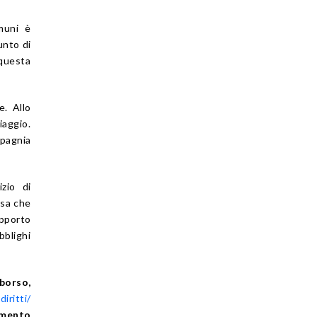
muni è
unto di
 questa
e. Allo
iaggio.
pagnia
izio di
rsa che
pporto
bblighi
borso,
iritti/
mento