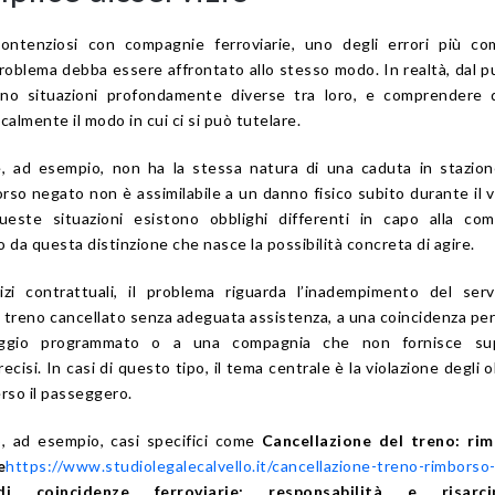
ontenziosi con compagnie ferroviarie, uno degli errori più co
oblema debba essere affrontato allo stesso modo. In realtà, dal p
stono situazioni profondamente diverse tra loro, e comprendere
calmente il modo in cui ci si può tutelare.
, ad esempio, non ha la stessa natura di una caduta in stazion
so negato non è assimilabile a un danno fisico subito durante il v
ueste situazioni esistono obblighi differenti in capo alla com
io da questa distinzione che nasce la possibilità concreta di agire.
zi contrattuali, il problema riguarda l’inadempimento del serv
 treno cancellato senza adeguata assistenza, a una coincidenza pe
ggio programmato o a una compagnia che non fornisce su
cisi. In casi di questo tipo, il tema centrale è la violazione degli o
erso il passeggero.
, ad esempio, casi specifici come
Cancellazione del treno: rim
e
https://www.studiolegalecalvello.it/cancellazione-treno-rimborso-d
i coincidenze ferroviarie: responsabilità e risarci