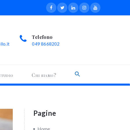
Telefono
lo.it
049 8668202
Search
studio
Chi siamo?
for:
Search Button
Pagine
Home