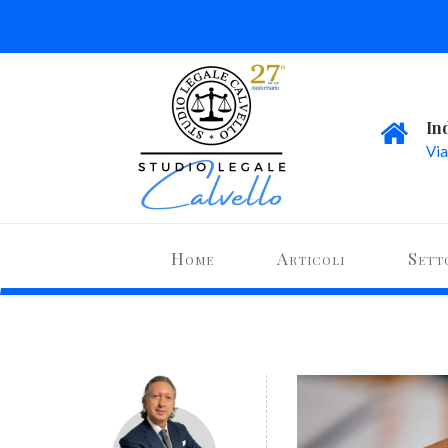
In
Via
Home
Articoli
Sett