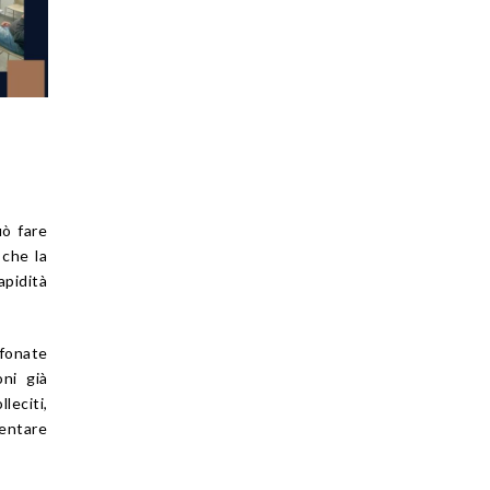
uò fare
 che la
apidità
fonate
ni già
leciti,
ventare