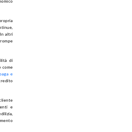
onomico
propria
ntinue,
n altri
rrompe
ità di
he come
paga e
credito
cliente
menti e
ilizia,
gamento