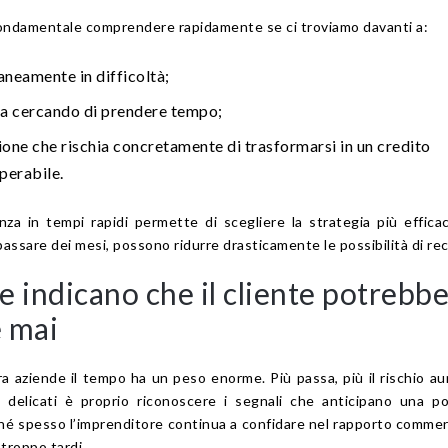
ondamentale comprendere rapidamente se ci troviamo davanti a:
aneamente in difficoltà;
ta cercando di prendere tempo;
ione che rischia concretamente di trasformarsi in un credito
perabile.
nza in tempi rapidi permette di scegliere la strategia più effica
 passare dei mesi, possono ridurre drasticamente le possibilità di re
he indicano che il cliente potrebb
 mai
ra aziende il tempo ha un peso enorme. Più passa, più il rischio a
 delicati è proprio riconoscere i segnali che anticipano una po
hé spesso l’imprenditore continua a confidare nel rapporto commer
 troppo tardi.