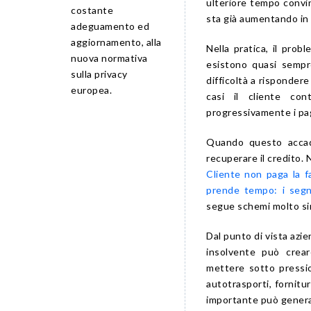
ulteriore tempo convin
costante
sta già aumentando in 
adeguamento ed
aggiornamento, alla
Nella pratica, il prob
nuova normativa
esistono quasi sempre
sulla privacy
difficoltà a rispondere
europea.
casi il cliente con
progressivamente i pa
Quando questo accad
recuperare il credito.
Cliente non paga la f
prende tempo: i segn
segue schemi molto sim
Dal punto di vista azie
insolvente può creare
mettere sotto pression
autotrasporti, fornitu
importante può gener