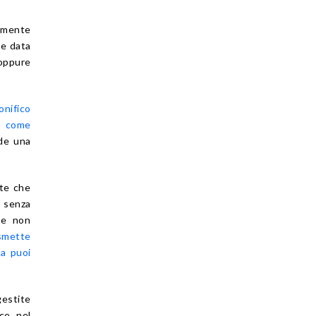
amente
le data
 oppure
bonifico
: come
de una
nte che
 senza
te non
 smette
sa puoi
gestite
ce nel