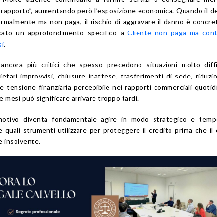
il rapporto”, aumentando però l’esposizione economica. Quando il d
ormalmente ma non paga, il rischio di aggravare il danno è concre
cato un approfondimento specifico a
Cliente non paga ma cont
si
.
ancora più critici che spesso precedono situazioni molto diffi
etari improvvisi, chiusure inattese, trasferimenti di sede, riduzi
 tensione finanziaria percepibile nei rapporti commerciali quotidi
re mesi può significare arrivare troppo tardi.
motivo diventa fondamentale agire in modo strategico e tempe
quali strumenti utilizzare per proteggere il credito prima che il 
e insolvente.