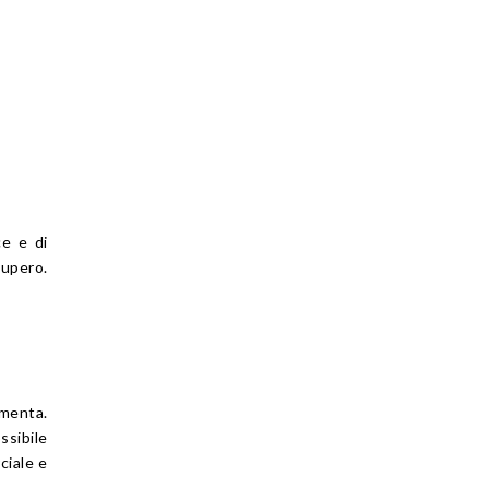
ce e di
cupero.
e
umenta.
ssibile
ciale e