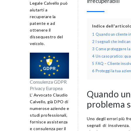
irrecuperabili
Legale Calvello può
aiutarti a
recuperare la
patente e ad
Indice dell'artico
ottenere il
1
Quando un cliente in
dissequestro del
2
I segnali che indica
veicolo.
3
Come proteggere la t
4
Un caso pratico: qua
5
FAQ – Cliente insolv
6
Proteggi la tua azien
Consulenza GDPR
Privacy Europea
Quando un 
L’ Avvocato Claudio
problema se
Calvello, già DPO di
numerose aziende e
studi professionali,
Uno degli errori più f
fornisce assistenza
segnali di insolvenz
e consulenza per il