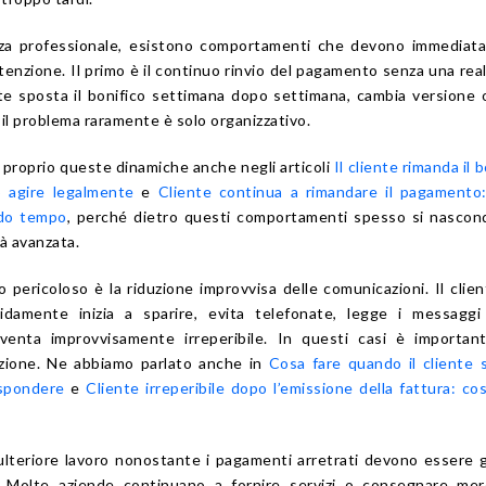
nza professionale, esistono comportamenti che devono immediat
i attenzione. Il primo è il continuo rinvio del pagamento senza una rea
nte sposta il bonifico settimana dopo settimana, cambia versione
, il problema raramente è solo organizzativo.
proprio queste dinamiche anche negli articoli
Il cliente rimanda il 
 agire legalmente
e
Cliente continua a rimandare il pagamento
ndo tempo
, perché dietro questi comportamenti spesso si nascon
ià avanzata.
 pericoloso è la riduzione improvvisa delle comunicazioni. Il clie
idamente inizia a sparire, evita telefonate, legge i messaggi
venta improvvisamente irreperibile. In questi casi è importan
azione. Ne abbiamo parlato anche in
Cosa fare quando il cliente
ispondere
e
Cliente irreperibile dopo l’emissione della fattura: co
 ulteriore lavoro nonostante i pagamenti arretrati devono essere 
 Molte aziende continuano a fornire servizi o consegnare mer