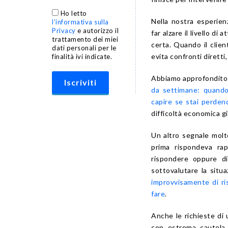
Ho letto
Nella nostra esperie
l’informativa sulla
Privacy
e autorizzo il
far alzare il livello d
trattamento dei miei
certa. Quando il clie
dati personali per le
evita confronti diretti
finalità ivi indicate.
Abbiamo approfondito 
da settimane: quando
capire se stai perde
difficoltà economica g
Un altro segnale molto
prima rispondeva rap
rispondere oppure di
sottovalutare la situ
improvvisamente di r
fare
.
Anche le richieste di
con estrema cautela.