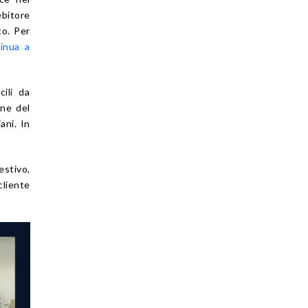
ebitore
to. Per
inua a
cili da
one del
ani. In
stivo,
cliente