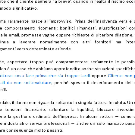
te che il cliente pagherà “a breve”, quando in realtà il rischio ec
modo significativo.
lema raramente nasce all’improvviso. Prima dell’insolvenza vera e 
 comportamenti ricorrenti: bonifici rimandati, giustificazioni co
 alle email, promesse vaghe oppure richieste di ulteriore dilazione. I
tinua a lavorare normalmente con altri fornitori ma inte
gamenti verso determinate aziende.
e, aspettare troppo può compromettere seriamente le possibil
 Non è un caso che abbiamo approfondito anche situazioni specific
attura: cosa fare prima che sia troppo tardi
oppure
Cliente non 
ali da non sottovalutare
, perché spesso il deterioramento del 
ili.
ndale, il danno non riguarda soltanto la singola fattura insoluta. Un 
 tensioni finanziarie, rallentare la liquidità, bloccare investi
e la gestione ordinaria dell’impresa. In alcuni settori — come ed
re industriali o servizi professionali — anche un solo mancato pa
are conseguenze molto pesanti.