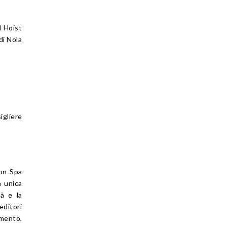
l Hoist
di Nola
igliere
con Spa
a unica
tà e la
editori
amento,