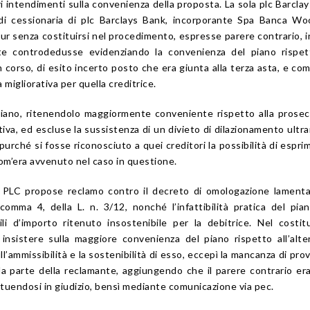
i intendimenti sulla convenienza della proposta. La sola plc Barcla
à di cessionaria di plc Barclays Bank, incorporante Spa Banca Wo
pur senza costituirsi nel procedimento, espresse parere contrario, i
te controdedusse evidenziando la convenienza del piano rispett
 corso, di esito incerto posto che era giunta alla terza asta, e c
migliorativa per quella creditrice.
 piano, ritenendolo maggiormente conveniente rispetto alla prose
iva, ed escluse la sussistenza di un divieto di dilazionamento ultr
, purché si fosse riconosciuto a quei creditori la possibilità di esprim
com’era avvenuto nel caso in questione.
d PLC propose reclamo contro il decreto di omologazione lament
, comma 4, della L. n. 3/12, nonché l’infattibilità pratica del pia
i d’importo ritenuto insostenibile per la debitrice. Nel costitu
a insistere sulla maggiore convenienza del piano rispetto all’alte
ll’ammissibilità e la sostenibilità di esso, eccepì la mancanza di prov
 da parte della reclamante, aggiungendo che il parere contrario er
tuendosi in giudizio, bensì mediante comunicazione via pec.