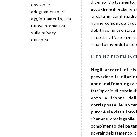
diverso trattamento. 
costante
accogliere il reclamo a
adeguamento ed
la data in cui il giud
aggiornamento, alla
hanno comunque avuto l
nuova normativa
debitrice presentava
sulla privacy
rispetto all’esecuzion
europea.
rimasto invenduto dopo
IL PRINCIPIO ENUN
Negli accordi di ri
prevedere la dilazio
anno dall’omologazi
fattispecie di continu
voto a fronte del
corrisposte le somm
purché sia data loro 
ritenersi omologabile,
compimento dei pagamen
sovraindebitamento c