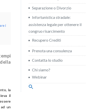
Separazione o Divorzio
Infortunistica stradale:
assistenza legale per ottenere il
are i
congruo risarcimento
Recupero Crediti
Prenota una consulenza
tempi
Contatta lo studio
della
Chi siamo?
Webinar
Search
nto, la
for:
Search Button
ieva il
 essere
a ad un