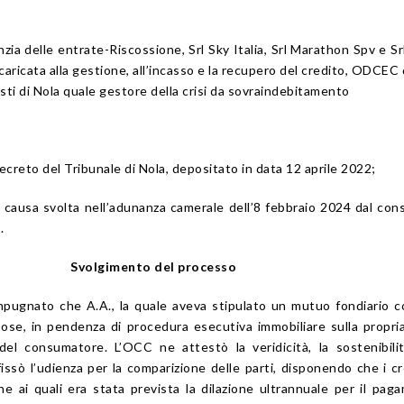
zia delle entrate-Riscossione, Srl Sky Italia, Srl Marathon Spv e Sr
’incaricata alla gestione, all’incasso e la recupero del credito, ODCEC 
i di Nola quale gestore della crisi da sovraindebitamento
ecreto del Tribunale di Nola, depositato in data 12 aprile 2022;
la causa svolta nell’adunanza camerale dell’8 febbraio 2024 dal cons
.
Svolgimento del processo
pugnato che A.A., la quale aveva stipulato un mutuo fondiario 
se, in pendenza di procedura esecutiva immobiliare sulla propri
del consumatore. L’OCC ne attestò la veridicità, la sostenibili
e fissò l’udienza per la comparizione delle parti, disponendo che i cr
ione ai quali era stata prevista la dilazione ultrannuale per il pag