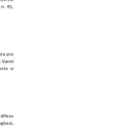
 n. 81,
nte pro
. Vanni
ente si
difeso
oghesi,