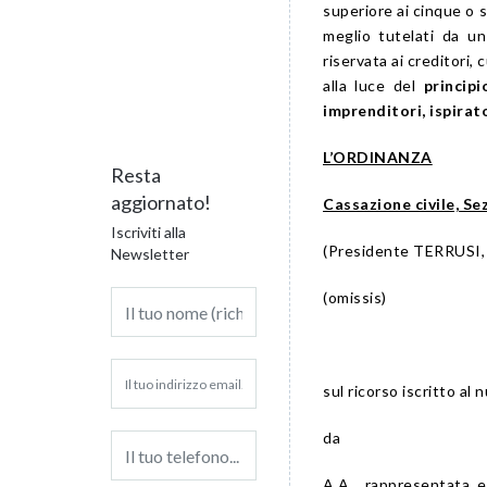
superiore ai cinque o s
meglio tutelati da u
riservata ai creditori,
alla luce del
princip
imprenditori, ispirat
L’ORDINANZA
Resta
aggiornato!
Cassazione civile, Sez
Iscriviti alla
(Presidente TERRUSI,
Newsletter
(omissis)
sul ricorso iscritto a
da
A.A., rappresentata e