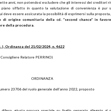
ette anni, non potendosi escludere che gli interessi dei creditori ri
n piano siffatto in quanto la valutazione di convenienza è pur
 cui deve essere assicurata la possibilità di esprimersi sulla proposta
io di origine comunitaria della cd. “second chance” in favore
ore della procedura
.
. I, Ordinanza del 21/02/2024, n. 4622
 Consigliere Relatore PERRINO)
ORDINANZA
l numero 23706 del ruolo generale dell’anno 2022, proposto
 difesa, giusta procura speciale su foglio separato allegato al r