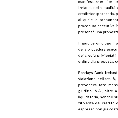
manifestassero i propr
Ireland, nella qualit
creditrice ipotecaria, 
al quale la proponen
procedura esecutiva in
presentò una proposta 
Il giudice omologò il
della procedura esecut
dei crediti privilegiati
ordine alla proposta, 
Barclays Bank Irelan
violazione dell’art. 8
prevedeva rate mensil
giudizio, A.A., oltre 
liquidatoria, nonché su
titolarità del credito
espresso non già costi