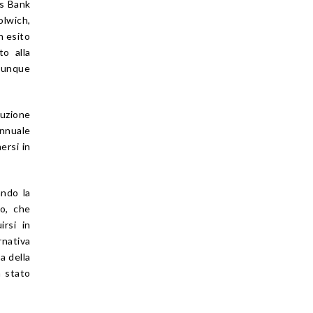
ys Bank
olwich,
n esito
o alla
omunque
cuzione
annuale
ersi in
ando la
no, che
irsi in
rnativa
a della
a stato