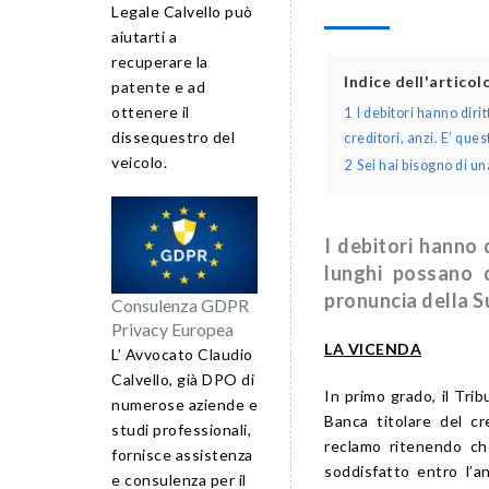
Legale Calvello può
aiutarti a
recuperare la
Indice dell'artico
patente e ad
ottenere il
1
I debitori hanno dir
dissequestro del
creditori, anzi. E’ que
veicolo.
2
Sei hai bisogno di 
I debitori hanno
lunghi possano d
pronuncia della 
Consulenza GDPR
Privacy Europea
LA VICENDA
L’ Avvocato Claudio
Calvello, già DPO di
In primo grado, il Tri
numerose aziende e
Banca titolare del cr
studi professionali,
reclamo ritenendo che
fornisce assistenza
soddisfatto entro l’a
e consulenza per il