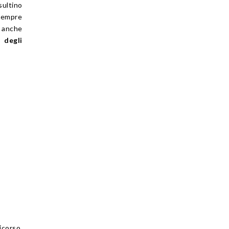
sultino
 sempre
, anche
 degli
icorso,