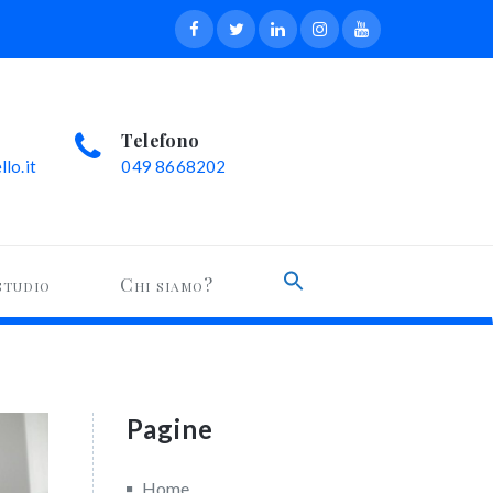
Telefono
lo.it
049 8668202
Search
studio
Chi siamo?
for:
Search Button
Pagine
Home