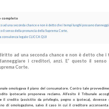
lo completo
itto ad una seconda chance e non è detto che i tempi lunghi possano danneggi
sto il senso della pronuncia della Suprema Corte.
una consulenza legale CLICCA QUI
 diritto ad una seconda chance e non è detto che i 
anneggiare i creditori, anzi. E’ questo il senso 
Suprema Corte.
bunale omologava il piano del consumatore. Contro tale provvedime
edito ipotecario proponeva reclamo. All’esito il Tribunale accogl
 il credito (assistito da privilegio, pegno o ipoteca), dovesse
nno di omologazione, salvo il caso in cui il creditore acconsent