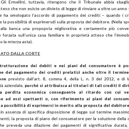
Gli Ermellini, tuttavia, ritengono che il Tribunale abbia sbagl
tteso che non esiste un divieto di legge di rinviare a oltre un anno
ice ha omologato l’accordo di pagamento dei crediti – quando i cr
a possibilità di esprimersdi sulla proposta del debitore. (Nella spe
 alla banca una propopsta migliorativa e certamente più conve
e forzata sull’unica casa familiare in proprietà atteso che l’immob
 la mterza asta).
CIATO DALLA CORTE
strutturazione dei debiti e nei piani del consumatore è pos
ne del pagamento dei crediti prelatizi anche oltre il termine
one
previsto dall’art. 8, comma 4, della L. n. 3 del 2012, e di l
ità aziendale,
purché si attribuisca ai titolari di tali crediti il dir
la perdita economica conseguente al ritardo con cui v
e ad essi spettanti o, con riferimento ai piani del consum
la possibilità di esprimersi in merito alla proposta del debitor
 in assenza di specifica disposizione di legge sul termine massimo
ti, la proposta di piano del consumatore per la soluzione della c
he preveda una dilazione dei pagamenti di significativa durata