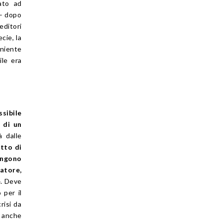
iato ad
 – dopo
editori
cie, la
niente
ile era
sibile
 di un
à dalle
itto di
engono
atore,
e
. Deve
 per il
risi da
, anche