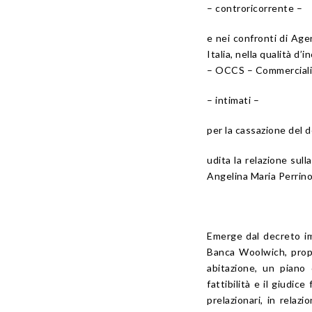
– controricorrente –
e nei confronti di Agen
Italia, nella qualità d
– OCCS – Commercialist
– intimati –
per la cassazione del d
udita la relazione sul
Angelina Maria Perrino
Emerge dal decreto im
Banca Woolwich, propo
abitazione, un piano 
fattibilità e il giudic
prelazionari, in relaz