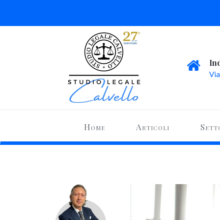
In
Via
Home
Articoli
Sett