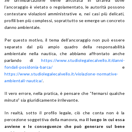
Se un’imbarcazione viene ancorata in un’area dove
l’ancoraggio è vietato o regolamentato, le autorità possono
contestare violazioni amministrative e, nei casi più delicati,
profili ben più complessi, soprattutto se emerge un concreto
danno ambientale.
Per questo motivo, il tema dell’ancoraggio non può essere
separato dal più ampio quadro della responsabilità
ambientale nella nautica, che abbiamo affrontato anche
parlando di
https://www.studiolegalecalvello.it/danni-
fondali-posidonia-barca/
e
https://www.studiolegalecalvello.it/violazione-normative-
ambientali-nautica/
.
Il vero errore, nella pratica, è pensare che “fermarsi qualche
minuto” sia giuridicamente irrilevante.
In realtà, sotto il profilo legale, ciò che conta non è la
percezione soggettiva della manovra, ma
il luogo in cui essa
avviene e le conseguenze che può generare sul bene