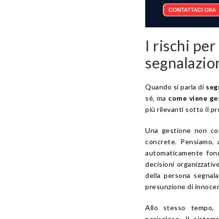
I rischi pe
segnalazio
Quando si parla di
seg
sé, ma
come viene ge
più rilevanti sotto il p
Una gestione non cor
concrete. Pensiamo,
automaticamente fondat
decisioni organizzativ
della persona segnalata
presunzione di innocenz
Allo stesso tempo, 
pericoloso. Il sistem