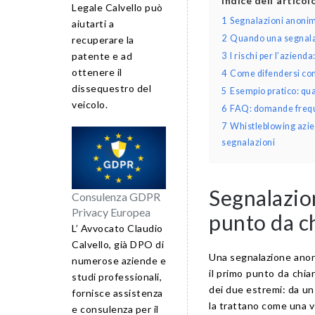
Indice dell'artico
Legale Calvello può
1
Segnalazioni anonime
aiutarti a
2
Quando una segnalazi
recuperare la
patente e ad
3
I rischi per l’azien
ottenere il
4
Come difendersi con
dissequestro del
5
Esempio pratico: qu
veicolo.
6
FAQ: domande freque
7
Whistleblowing azien
segnalazioni
Segnalazio
Consulenza GDPR
Privacy Europea
punto da ch
L’ Avvocato Claudio
Calvello, già DPO di
Una segnalazione anon
numerose aziende e
il primo punto da chia
studi professionali,
dei due estremi: da un
fornisce assistenza
la trattano come una v
e consulenza per il