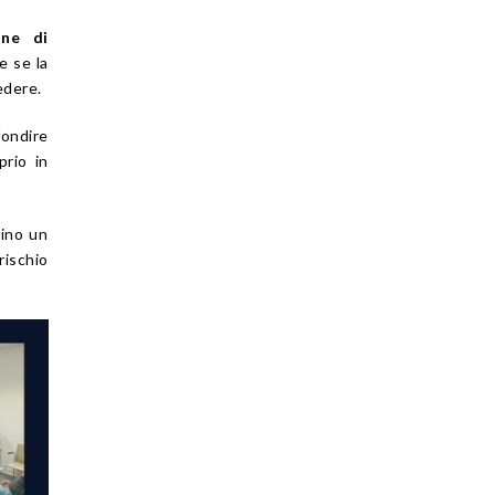
one di
e se la
edere.
fondire
prio in
tino un
rischio