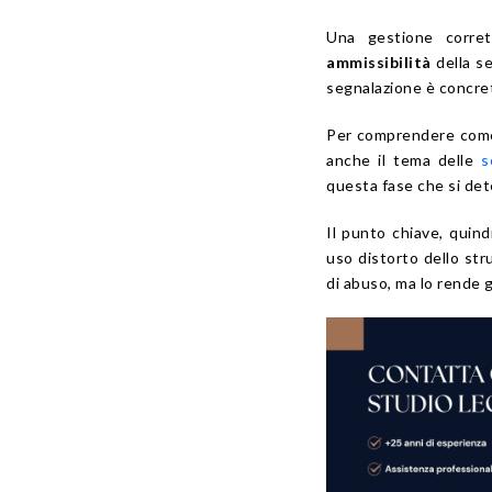
Una gestione corre
ammissibilità
della se
segnalazione è concret
Per comprendere come a
anche il tema delle
s
questa fase che si det
Il punto chiave, quin
uso distorto dello str
di abuso, ma lo rende ge