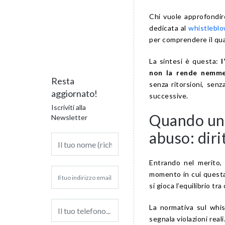
Chi vuole approfondir
dedicata al
whistleblow
per comprendere il quad
La sintesi è questa:
non la rende nemm
Resta
senza ritorsioni, senz
aggiornato!
successive.
Iscriviti alla
Quando una
Newsletter
abuso: dirit
Entrando nel merito, 
momento in cui quest
si gioca l’equilibrio t
La normativa sul whis
segnala violazioni rea