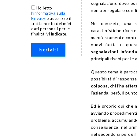
segnalazione deve esse
Ho letto
non per regolare confli
l’informativa sulla
Privacy
e autorizzo il
Nel concreto, una s
trattamento dei miei
dati personali per le
caratteristiche ricorr
finalità ivi indicate.
manifestamente contra
nuovi fatti. In que
segnalazioni infond
principali rischi per le
Questo tema è particol
possibilità di respons
colposa
, chi l’ha eff
l’azienda, però, il pun
Ed è proprio qui che 
avviando procedimenti i
problema, accumulando
conseguenze: nel primo
nel secondo si perde il