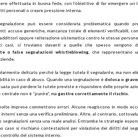
re effettuata in buona fede, con l’obiettivo di far emergere un il
tti personali o creare pressione interna.
egnalazione può essere considerata problematica quando pr
enti: accuse generiche, mancanza totale di elementi verificabili, co
ddittori oppure reiterazione sistematica contro le stesse person
sti casi, ci troviamo davanti a quelle che spesso vengono de
ate o false segnalazioni whistleblowing
, che rappresentano u
 aziende.
armente delicato perché la legge tutela il segnalante, ma non eli
abilità in caso di abuso. Quando una segnalazione è
dolosa o grav
ettuata può perdere le tutele previste e rispondere delle proprie azio
to centrale non è “punire”, ma
gestire correttamente il rischio
.
molte imprese commettono errori. Alcune reagiscono in modo ecc
nterni senza una verifica preliminare. Altre, al contrario, sottovalu
 segnalazioni senza una reale analisi. Entrambe le strategie espo
 caso si rischiano contestazioni per violazione dei diritti del seg
 controllo del sistema interno.