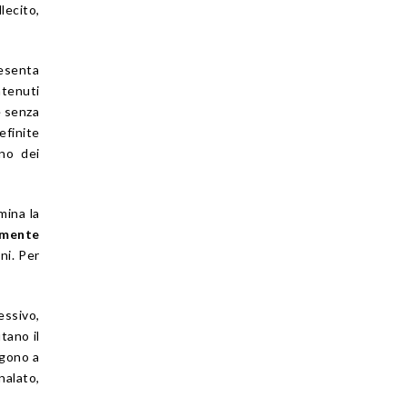
lecito,
esenta
ntenuti
e senza
finite
no dei
mina la
emente
ni. Per
essivo,
tano il
ngono a
nalato,