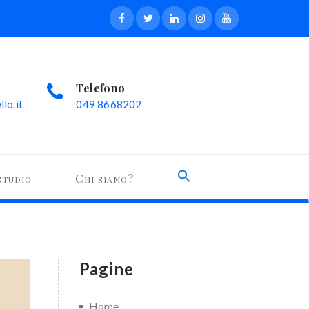
Telefono
lo.it
049 8668202
Search
studio
Chi siamo?
for:
Search Button
Pagine
Home