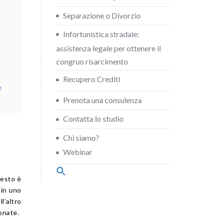
Separazione o Divorzio
Infortunistica stradale:
assistenza legale per ottenere il
congruo risarcimento
Recupero Crediti
e
Prenota una consulenza
Contatta lo studio
Chi siamo?
Webinar
Search
uesto è
for:
Search Button
 in uno
l’altro
onate.