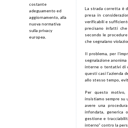
costante
La strada corretta è 
adeguamento ed
presa in consideraz
aggiornamento, alla
verificabili e suffici
nuova normativa
precisano infatti ch
sulla privacy
secondo le procedure p
europea.
che segnalano violazion
Il problema, per l’im
segnalazione anonima p
interne o tentativi di 
questi casi l’azienda 
allo stesso tempo, evi
Per questo motivo, 
insistiamo sempre su u
avere una procedura
infondata, generica o
gestione e tracciabil
interno” contro la per