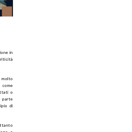
zione in
iticità
 molto
a come
ttati o
a parte
ipio di
ttanto
tione e