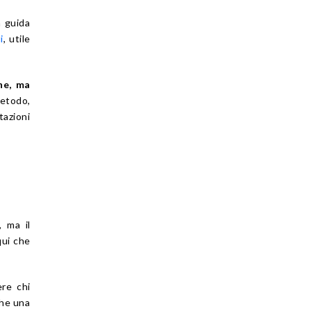
a guida
i
, utile
ne, ma
metodo,
tazioni
, ma il
qui che
ere chi
che una