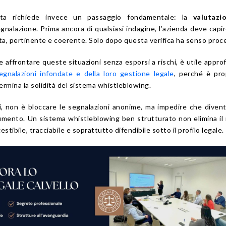
tta richiede invece un passaggio fondamentale: la
valutazi
gnalazione. Prima ancora di qualsiasi indagine, l’azienda deve capir
a, pertinente e coerente. Solo dopo questa verifica ha senso proc
ffrontare queste situazioni senza esporsi a rischi, è utile appro
egnalazioni infondate e della loro gestione legale
, perché è pro
ermina la solidità del sistema whistleblowing.
di, non è bloccare le segnalazioni anonime, ma impedire che diven
umento. Un sistema whistleblowing ben strutturato non elimina il 
stibile, tracciabile e soprattutto difendibile sotto il profilo legale.