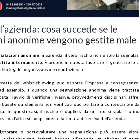
r l’azienda: cosa succede se le
ni anonime vengono gestite male
nalazioni anonime in azienda
, il vero rischio non è solo la segnala
stita internamente
. È proprio in questa fase che si generano le cr
rofilo legale, organizzativo e reputazionale.
retta del whistleblowing può esporre l’impresa a conseguenze
 ad esempio, a quando una segnalazione anonima viene trattat
a: l’avvio di verifiche invasive, provvedimenti disciplinari affre
e basate su elementi non verificati può portare a contestazioni d
. In questi casi, il rischio è duplice: da un lato si viola il princ
a, dall’altro si compromette la tenuta difensiva dell’azienda.
ignorare o sottovalutare una segnalazione può essere altre
a whistleblowing, infatti, impone all’azienda un obbligo di ges