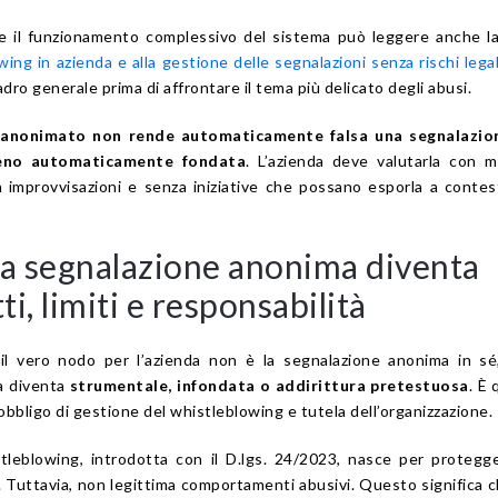
e il funzionamento complessivo del sistema può leggere anche l
ing in azienda e alla gestione delle segnalazioni senza rischi legal
ro generale prima di affrontare il tema più delicato degli abusi.
l’anonimato non rende automaticamente falsa una segnalazio
eno automaticamente fondata
. L’azienda deve valutarla con 
a improvvisazioni e senza iniziative che possano esporla a contes
 segnalazione anonima diventa
ti, limiti e responsabilità
il vero nodo per l’azienda non è la segnalazione anonima in sé
a diventa
strumentale, infondata o addirittura pretestuosa
. È 
ra obbligo di gestione del whistleblowing e tutela dell’organizzazione.
tleblowing, introdotta con il D.lgs. 24/2023, nasce per protegg
li. Tuttavia, non legittima comportamenti abusivi. Questo significa 