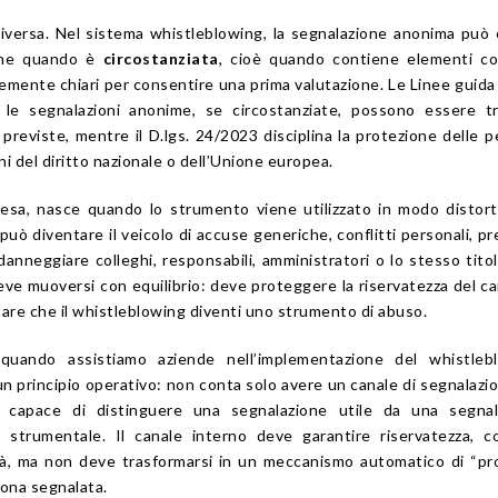
diversa. Nel sistema whistleblowing, la segnalazione anonima può
ione quando è
circostanziata
, cioè quando contiene elementi co
entemente chiari per consentire una prima valutazione. Le Linee gui
e le segnalazioni anonime, se circostanziate, possono essere t
reviste, mentre il D.lgs. 24/2023 disciplina la protezione delle 
i del diritto nazionale o dell’Unione europea.
presa, nasce quando lo strumento viene utilizzato in modo distor
uò diventare il veicolo di accuse generiche, conflitti personali, pr
danneggiare colleghi, responsabili, amministratori o lo stesso titol
deve muoversi con equilibrio: deve proteggere la riservatezza del ca
tare che il whistleblowing diventi uno strumento di abuso.
quando assistiamo aziende nell’implementazione del whistlebl
n principio operativo: non conta solo avere un canale di segnalazi
 capace di distinguere una segnalazione utile da una segnal
 strumentale. Il canale interno deve garantire riservatezza, c
ità, ma non deve trasformarsi in un meccanismo automatico di “p
sona segnalata.