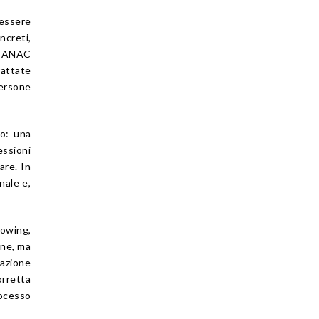
 essere
ncreti,
da ANAC
rattate
persone
to: una
essioni
are. In
nale e,
owing,
one, ma
azione
orretta
rocesso