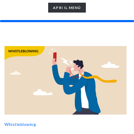
TOGGLE
APRI IL MENÚ
NAVIGATION
Whistleblowing