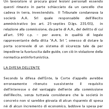
Un lavoratore si procura gravi lesioni personali essendo
questi rimasto in parte schiacciato da un cancello che
cadeva in terra, investendolo. Il Tribunale condannava la
società A.A. Srl quale responsabile dell’illecito
amministrativo (ex art. 25-septies D.lgs. 231/01), in
relazione alla commissione, da parte di A.A., del delitto di cui
all’art. 590 c.p. – per avere, in qualità di legale
rappresentante della ditta “A.A. Srl “, omesso di dotare la
porta scorrevole di un sistema di sicurezza tale da per
impedirne la fuoriuscita dalle guide, con ciò in violazione della
normatica antinfortunistica.
LA DIFESA DELL’ENTE
Secondo la difesa dell’Ente, la Corte d’appello avrebbe
erroneamente ritenuto sussistente il requisito
dell’interesse o del vantaggio dell’ente alla commissione
dell’illecito, senza tuttavia considerare che la società in
concreto non si sarebbe giovata di alcun risparmio di spesa
nè di alcun incremento di economico, laddove la spesa per