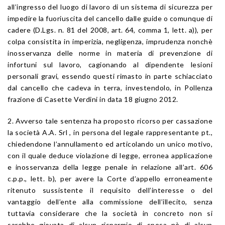
all’ingresso del luogo di lavoro di un sistema di sicurezza per
impedire la fuoriuscita del cancello dalle guide o comunque di
cadere (D.Lgs. n. 81 del 2008, art. 64, comma 1, lett. a)), per
colpa consistita in imperizia, negligenza, imprudenza nonchè
inosservanza delle norme in materia di prevenzione di
infortuni sul lavoro, cagionando al dipendente lesioni
personali gravi, essendo questi rimasto in parte schiacciato
dal cancello che cadeva in terra, investendolo, in Pollenza
frazione di Casette Verdini in data 18 giugno 2012.
2. Avverso tale sentenza ha proposto ricorso per cassazione
la società A.A. Srl , in persona del legale rappresentante pt.,
chiedendone l’annullamento ed articolando un unico motivo,
con il quale deduce violazione di legge, erronea applicazione
e inosservanza della legge penale in relazione all’art. 606
c.p.p., lett. b), per avere la Corte d’appello erroneamente
ritenuto sussistente il requisito dell’interesse o del
vantaggio dell’ente alla commissione dell’illecito, senza
tuttavia considerare che la società in concreto non si
sarebbe giovata di alcun risparmio di spesa nè di alcun