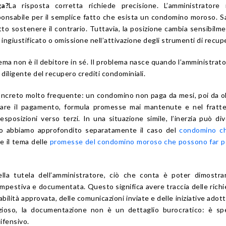
a?
La risposta corretta richiede precisione. L’amministratore
nsabile per il semplice fatto che esista un condomino moroso. 
to sostenere il contrario. Tuttavia, la posizione cambia sensibilm
 ingiustificato o omissione nell’attivazione degli strumenti di recup
oblema non è il debitore in sé. Il problema nasce quando l’amministrat
diligente del recupero crediti condominiali.
ncreto molto frequente: un condomino non paga da mesi, poi da o
viare il pagamento, formula promesse mai mantenute e nel fratt
posizioni verso terzi. In una situazione simile, l’inerzia può di
so abbiamo approfondito separatamente il caso del
condomino c
e il tema delle
promesse del condomino moroso che possono far p
ella tutela dell’amministratore, ciò che conta è poter dimostr
pestiva e documentata. Questo significa avere traccia delle richi
ilità approvata, delle comunicazioni inviate e delle iniziative adott
ioso, la documentazione non è un dettaglio burocratico: è spe
ifensivo.