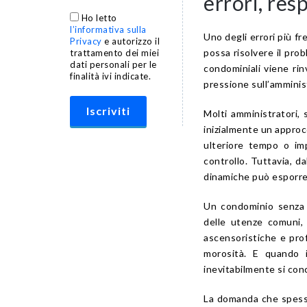
errori, res
Ho letto
l’informativa sulla
Uno degli errori più f
Privacy
e autorizzo il
possa risolvere il prob
trattamento dei miei
dati personali per le
condominiali viene rin
finalità ivi indicate.
pressione sull’amminis
Molti amministratori,
inizialmente un approc
ulteriore tempo o im
controllo. Tuttavia, d
dinamiche può esporre
Un condominio senza l
delle utenze comuni, r
ascensoristiche e prof
morosità. E quando i
inevitabilmente si con
La domanda che spesso