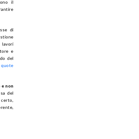
ono il
rantire
sse di
estione
lavori
atore e
ndo del
 quote
 e non
ssa del
 certo,
erente,