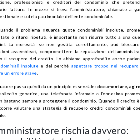
ione, professionisti e creditori del condominio che pretend
rie fatture. In mezzo si trova l’amministratore, chiamato a ga
gestionale e tutela patrimoniale dell’ente condominiale.
uando il problema riguarda quote condominiali insolute, prome
ate o ritardi ripetuti, è importante non ridurre tutto a una qu
ini. La morosità, se non gestita correttamente, può bloccare 
sioni assembleari, compromettere la reputazione dell’amministr
o il recupero del credito. Lo abbiamo approfondito anche parla
dominiali insolute
e del perché
aspettare troppo nel recupero
re un errore grave
.
tratore passa quindi da un principio essenziale:
documentare, agire
sollecito generico, una telefonata informale o l’ennesima prome
bastano sempre a proteggere il condominio. Quando il credito è
occorre valutare una strategia di recupero crediti condominiali co
le.
mministratore rischia davvero: