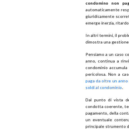
condomino non pag
automaticamente respo
giuridicamente scorret
emerge inerzia, ritardo
In altri termini, il pr
dimostra una gestione 
Pensiamo a un caso co
anno, continua a rin
condominio accumula es
pericolosa. Non a ca
paga da oltre un anno
soldi al condominio
.
Dal punto di vista d
condotta coerente, tem
pagamento, della contab
un eventuale contenz
principale strumento d