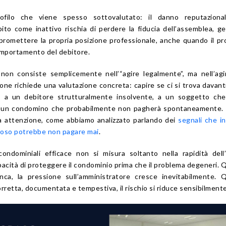
ofilo che viene spesso sottovalutato: il danno reputaziona
ito come inattivo rischia di perdere la fiducia dell’assemblea, g
mpromettere la propria posizione professionale, anche quando il p
omportamento del debitore.
non consiste semplicemente nell’“agire legalmente”, ma nell’ag
ione richiede una valutazione concreta: capire se ci si trova davant
a, a un debitore strutturalmente insolvente, a un soggetto che
a un condomino che probabilmente non pagherà spontaneamente.
a attenzione, come abbiamo analizzato parlando dei
segnali che i
oso potrebbe non pagare mai
.
ondominiali efficace non si misura soltanto nella rapidità dell
capacità di proteggere il condominio prima che il problema degeneri.
ca, la pressione sull’amministratore cresce inevitabilmente. 
orretta, documentata e tempestiva, il rischio si riduce sensibilmente