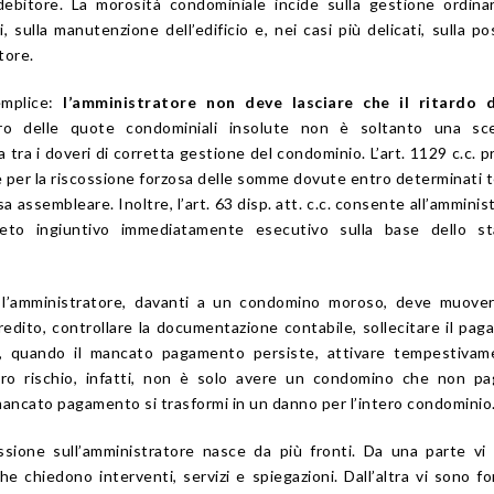
debitore. La morosità condominiale incide sulla gestione ordinar
i, sulla manutenzione dell’edificio e, nei casi più delicati, sulla po
tore.
emplice:
l’amministratore non deve lasciare che il ritardo d
ero delle quote condominiali insolute non è soltanto una sce
 tra i doveri di corretta gestione del condominio. L’art. 1129 c.c. 
ire per la riscossione forzosa delle somme dovute entro determinati t
 assembleare. Inoltre, l’art. 63 disp. att. c.c. consente all’amminis
eto ingiuntivo immediatamente esecutivo sulla base dello st
.
 l’amministratore, davanti a un condomino moroso, deve muover
credito, controllare la documentazione contabile, sollecitare il pa
e, quando il mancato pagamento persiste, attivare tempestivame
vero rischio, infatti, non è solo avere un condomino che non p
ancato pagamento si trasformi in un danno per l’intero condominio
essione sull’amministratore nasce da più fronti. Da una parte vi
e chiedono interventi, servizi e spiegazioni. Dall’altra vi sono for