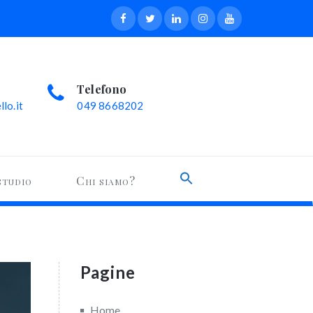
Telefono
lo.it
049 8668202
Search
studio
Chi siamo?
for:
Search Button
Pagine
Home