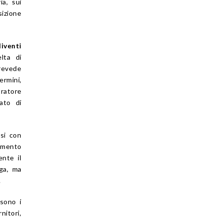
ia, sui
sizione
iventi
lta di
prevede
ermini,
tratore
ato di
si con
gamento
nte il
aga, ma
.
 sono i
nitori,