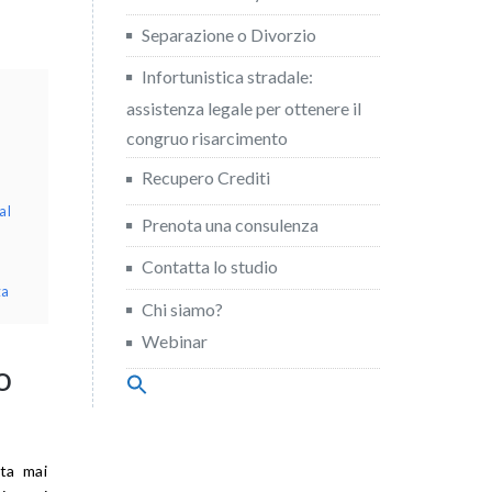
Separazione o Divorzio
Infortunistica stradale:
assistenza legale per ottenere il
congruo risarcimento
Recupero Crediti
al
Prenota una consulenza
Contatta lo studio
za
Chi siamo?
Webinar
o
Search
for:
Search Button
ta mai