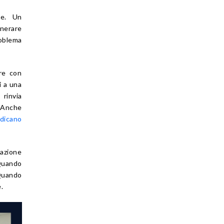
le. Un
enerare
roblema
ire con
i a una
 rinvia
 Anche
ndicano
’azione
 Quando
Quando
.