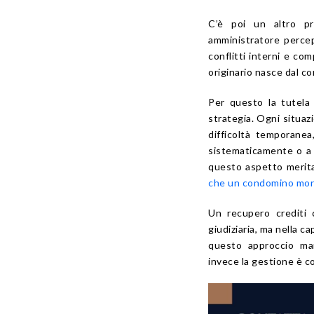
C’è poi un altro pr
amministratore percep
conflitti interni e co
originario nasce dal c
Per questo la tutela 
strategia. Ogni situaz
difficoltà temporane
sistematicamente o 
questo aspetto merit
che un condomino mor
Un recupero crediti c
giudiziaria, ma nella 
questo approccio man
invece la gestione è c