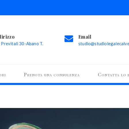
dirizzo
Email
 Previtali 30-Abano T.
studio@studiolegalecalvel
ori
Prenota una consulenza
Contatta lo 