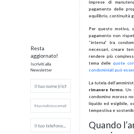
imprese di manutenz
pagamento delle prop
equilibrio, continuità 
Per questo motivo, q
pagamento non rispett
“interna” tra condom
Resta
necessari, creare ten
aggiornato!
rendere più compless
tema delle
quote con
Iscriviti alla
condominiali può esse
Newsletter
La tutela dell’amminis
rimanere fermo
. Un 
condomino moroso non 
liquido ed esigibile, 
tempestiva e sostenibi
Quando l’a