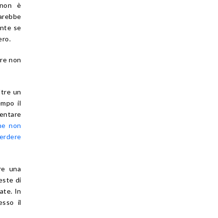
 non è
Sarebbe
ente se
ero.
ore non
ltre un
empo il
ventare
he non
erdere
are una
este di
ate. In
sso il