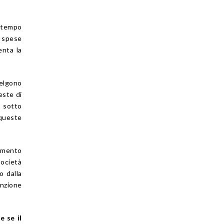
l tempo
e spese
enta la
celgono
este di
a sotto
 queste
gamento
società
o dalla
nzione
e se il