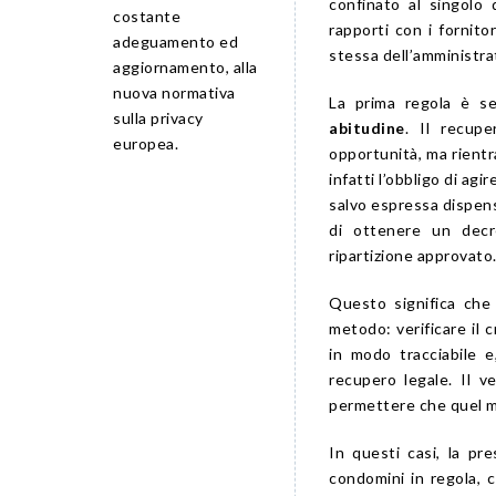
confinato al singolo 
costante
rapporti con i fornitor
adeguamento ed
stessa dell’amministra
aggiornamento, alla
nuova normativa
La prima regola è s
sulla privacy
abitudine
. Il recup
europea.
opportunità, ma rientra
infatti l’obbligo di ag
salvo espressa dispensa
di ottenere un decr
ripartizione approvato
Questo significa che
metodo: verificare il 
in modo tracciabile 
recupero legale. Il 
permettere che quel m
In questi casi, la pr
condomini in regola, ch