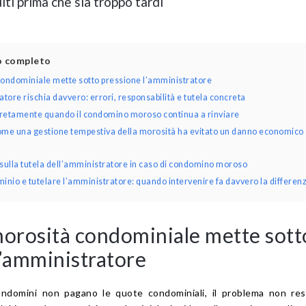
ti prima che sia troppo tardi
lo completo
condominiale mette sotto pressione l’amministratore
ore rischia davvero: errori, responsabilità e tutela concreta
retamente quando il condomino moroso continua a rinviare
ome una gestione tempestiva della morosità ha evitato un danno economico 
ulla tutela dell’amministratore in caso di condomino moroso
inio e tutelare l’amministratore: quando intervenire fa davvero la differen
morosità condominiale mette sott
l’amministratore
domini non pagano le quote condominiali, il problema non res