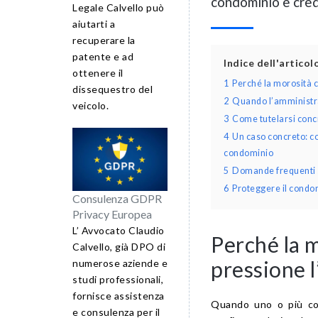
condominio e credi
Legale Calvello può
aiutarti a
recuperare la
patente e ad
Indice dell'artico
ottenere il
1
Perché la morosità 
dissequestro del
2
Quando l’amministrat
veicolo.
3
Come tutelarsi conc
4
Un caso concreto: c
condominio
5
Domande frequenti s
6
Proteggere il condom
Consulenza GDPR
Privacy Europea
L’ Avvocato Claudio
Perché la 
Calvello, già DPO di
pressione 
numerose aziende e
studi professionali,
fornisce assistenza
Quando uno o più con
e consulenza per il