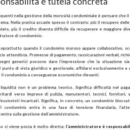
ponsabilità e tutela concreta
requenti nella gestione della morosità condominiale è pensare che i
lema. Nella pratica accade spesso il contrario: più il recupero dell
viato, più il credito diventa difficile da recuperare e maggiore div
tratore di condominio.
 soprattutto quando il condomino moroso appare collaborativo, s
cio attendista. Promesse di pagamento, rassicurazioni verbali, richi
pegni generici possono dare l’impressione che la situazione si
al punto di vista giuridico e gestionale, affidarsi esclusivamente a
 il condominio a conseguenze economiche rilevanti.
iquidità non è un problema teorico. Significa difficoltà nel pa
itardi verso imprese di pulizia, manutentori, tecnici, fornitori, 
essionisti incaricati. Significa, in concreto, un condominio bloccat
l condominio entra in una fase di tensione finanziaria, l’atte
centra sulla gestione dell’amministratore.
 ci viene posta è molto diretta:
l’amministratore è responsabil