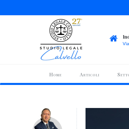
In
Via
Home
Articoli
Sett