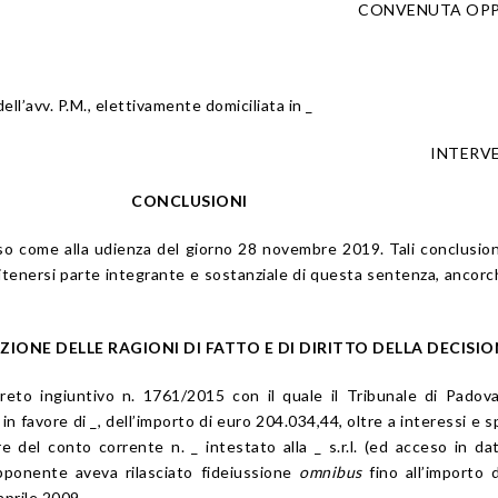
CONVENUTA OP
 dell’avv. P.M., elettivamente domiciliata in _
INTERV
CONCLUSIONI
so come alla udienza del giorno 28 novembre 2019. Tali conclusio
itenersi parte integrante e sostanziale di questa sentenza, ancor
ZIONE DELLE RAGIONI DI FATTO E DI DIRITTO DELLA
DECISIO
reto ingiuntivo n. 1761/2015 con il quale il Tribunale di Padov
in favore di _, dell’importo di euro 204.034,44, oltre a interessi e s
re del conto corrente n. _ intestato alla _ s.r.l. (ed acceso in dat
opponente aveva rilasciato fideiussione
omnibus
fino all’importo 
aprile 2009.