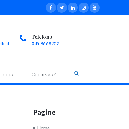
Telefono
lo.it
049 8668202
Search
studio
Chi siamo?
for:
Search Button
Pagine
Home