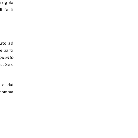
regola
i fatti
nuto ad
e parti
quanto
ss. Sez.
i e dai
, comma