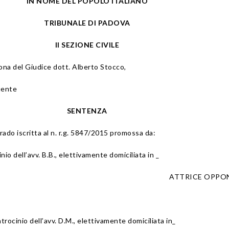
IN NOME DEL POPOLO ITALIANO
TRIBUNALE DI PADOVA
II SEZIONE CIVILE
sona del Giudice dott. Alberto Stocco,
uente
SENTENZA
 Grado iscritta al n. r.g. 5847/2015 promossa da:
cinio dell’avv. B.B., elettivamente domiciliata in _
ATTRICE OPPO
patrocinio dell’avv. D.M., elettivamente domiciliata in_