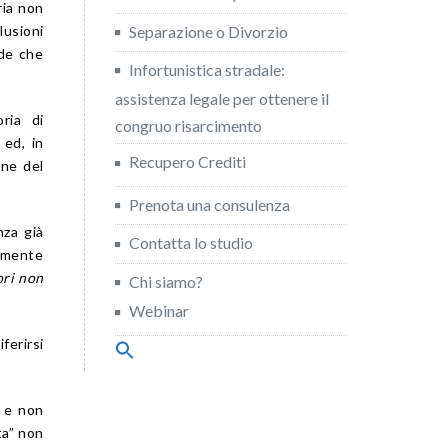
ria non
Separazione o Divorzio
usioni
nde che
Infortunistica stradale:
assistenza legale per ottenere il
ria di
congruo risarcimento
 ed, in
Recupero Crediti
one del
Prenota una consulenza
nza già
Contatta lo studio
samente
ori non
Chi siamo?
Webinar
ferirsi
Search
for:
Search Button
o e non
ta” non