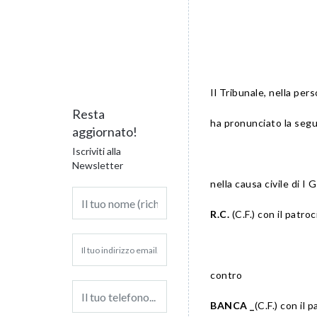
Il Tribunale, nella per
Resta
ha pronunciato la seg
aggiornato!
Iscriviti alla
Newsletter
nella causa civile di I
R.C.
(C.F.) con il patro
contro
BANCA _
(C.F.) con il 