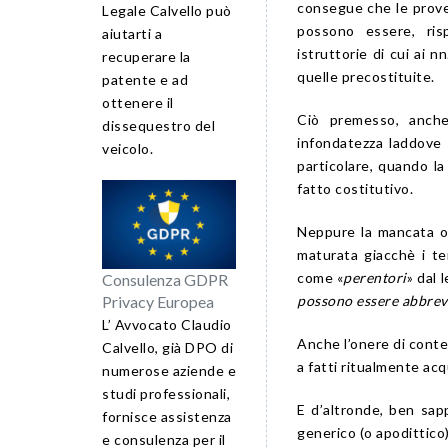
consegue che le prove
Legale Calvello può
possono essere, ris
aiutarti a
istruttorie di cui ai n
recuperare la
quelle precostituite.
patente e ad
ottenere il
Ciò premesso, anche
dissequestro del
infondatezza laddove 
veicolo.
particolare, quando l
fatto costitutivo.
Neppure la mancata o
maturata giacchè i ter
come «
perentori
» dal 
Consulenza GDPR
possono essere abbrev
Privacy Europea
L’ Avvocato Claudio
Anche l’onere di contes
Calvello, già DPO di
a fatti ritualmente acq
numerose aziende e
studi professionali,
E d’altronde, ben sap
fornisce assistenza
generico (o apodittico)
e consulenza per il