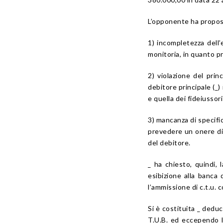
L’opponente ha propost
1) incompletezza dell’
monitoria, in quanto pr
2) violazione del pri
debitore principale (_)
e quella dei fideiussori
3) mancanza di specific
prevedere un onere di i
del debitore.
_ ha chiesto, quindi, 
esibizione alla banca
l’ammissione di c.t.u. c
Si è costituita _ dedu
T.U.B. ed eccependo la