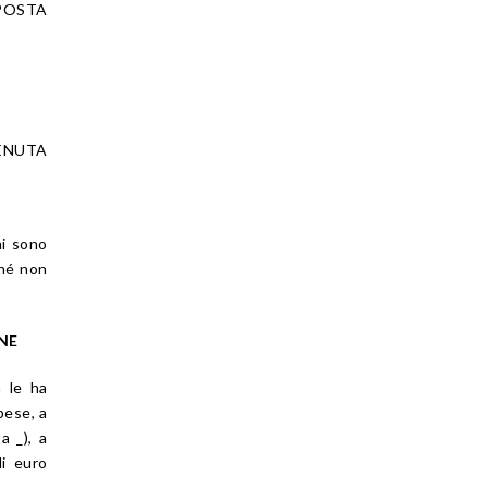
POSTA
ENUTA
ni sono
ché non
NE
a le ha
pese, a
a _), a
di euro