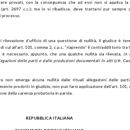
ere provati, con la conseguenza che ad essi non si applica la 
 (art. 2697 c.c.); ma lo si ribadisce, deve trattarsi pur sempre d
l processo.
 rilevazione d’ufficio di una questione di nullità, il giudice è te
i cui all’art. 101, comma 2, c.p.c. “riaprendo” il contraddittorio tra l
 è necessario, appunto, che una qualche nullità sia rilevata,
in 
legazioni delle parti o dalle
produzioni documentali in atti
(cfr. Ca
a non emerga alcuna nullità dalle rituali allegazioni delle part
nte prodotti in giudizio, non può farsi applicazione dell’art. 101
gione della carenza probatoria in parola.
REPUBBLICA ITALIANA