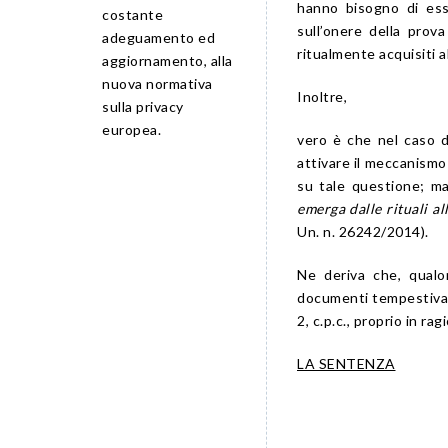
hanno bisogno di ess
costante
sull’onere della prova
adeguamento ed
ritualmente acquisiti a
aggiornamento, alla
nuova normativa
Inoltre,
sulla privacy
europea.
vero è che nel caso di
attivare il meccanismo d
su tale questione; ma
emerga dalle rituali al
Un. n. 26242/2014).
Ne deriva che, qualor
documenti tempestivame
2, c.p.c., proprio in ra
LA SENTENZA