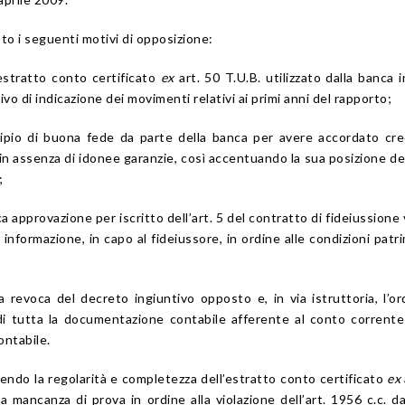
o i seguenti motivi di opposizione:
estratto conto certificato
ex
art. 50 T.U.B. utilizzato dalla banca 
ivo di indicazione dei movimenti relativi ai primi anni del rapporto;
ncipio di buona fede da parte della banca per avere accordato cre
 in assenza di idonee garanzie, così accentuando la sua posizione de
;
a approvazione per iscritto dell’art. 5 del contratto di fideiussione 
nformazione, in capo al fideiussore, in ordine alle condizioni patri
la revoca del decreto ingiuntivo opposto e, in via istruttoria, l’or
 di tutta la documentazione contabile afferente al conto corrente
ontabile.
cendo la regolarità e completezza dell’estratto conto certificato
ex
 mancanza di prova in ordine alla violazione dell’art. 1956 c.c. d