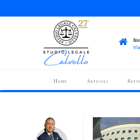
In
Via
Home
Articoli
Sett