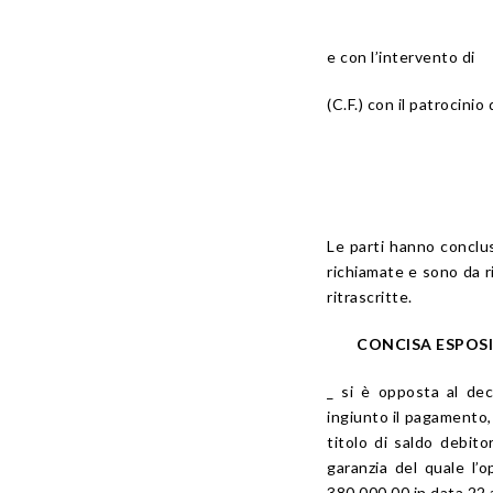
e con l’intervento di
(C.F.) con il patrocinio
Le parti hanno conclu
richiamate e sono da r
ritrascritte.
CONCISA ESPOSI
_ si è opposta al dec
ingiunto il pagamento, 
titolo di saldo debito
garanzia del quale l’
380.000,00 in data 22 