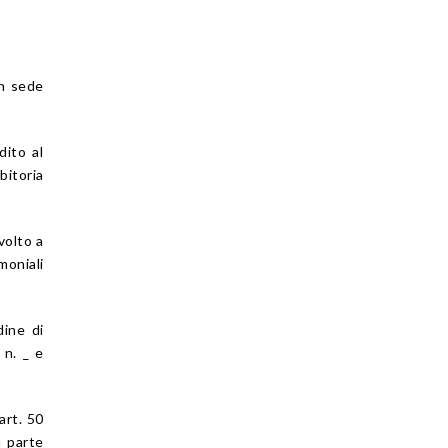
in sede
dito al
bitoria
volto a
moniali
dine di
 n. _ e
art. 50
a parte