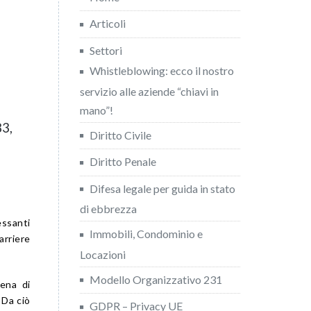
Articoli
Settori
Whistleblowing: ecco il nostro
servizio alle aziende “chiavi in
mano”!
83,
Diritto Civile
Diritto Penale
Difesa legale per guida in stato
di ebbrezza
essanti
Immobili, Condominio e
arriere
Locazioni
Modello Organizzativo 231
pena di
 Da ciò
GDPR – Privacy UE