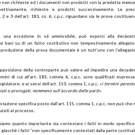
 non richieste ed i documenti non prodotti con la predetta memo
pettivamente, richieste e prodotti successivamente. Le precl
n. 2 e 3 dell’art. 183, co. 6, c.p.c. riguardano sia le prove costitue
 una eccezione in sé ammissibile, può esporsi alla declarato
si basi su di un fatto costitutivo non tempestivamente allegato
a produzione della prova documentale è un tutt’uno con l’allegazi
pposizione della controparte può valere ad impedire una decade
mini di cui all’art. 183, comma 6, c.p.c. sono qualificati espres
legislatore; e ai sensi dell’art. 153, comma 1, c.p.c. «
i termini perent
iati o prorogati, nemmeno
sull’accordo delle parti
».
tazione specifica posto dall’art. 115, comma 1, c.p.c. non può che ri
uisiti al processo.
piamo quanto importante sia contestare i fatti in modo specific
 giacchè i fatti “non specificamente contestati dalla parte costitui