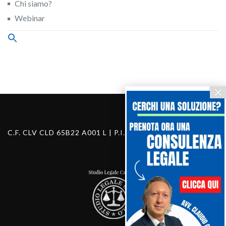
Chi siamo?
Webinar
Search
for:
Search Button
C.F. CLV CLD 65B22 A001 L | P.I. 03460130283