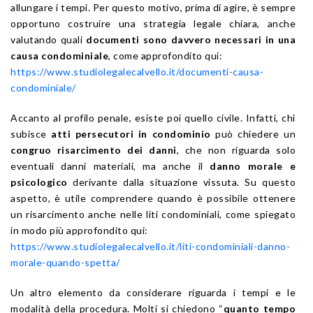
allungare i tempi. Per questo motivo, prima di agire, è sempre
opportuno costruire una strategia legale chiara, anche
valutando quali
documenti sono davvero necessari in una
causa condominiale
, come approfondito qui:
https://www.studiolegalecalvello.it/documenti-causa-
condominiale/
Accanto al profilo penale, esiste poi quello civile. Infatti, chi
subisce
atti persecutori in condominio
può chiedere un
congruo risarcimento dei danni
, che non riguarda solo
eventuali danni materiali, ma anche il
danno morale e
psicologico
derivante dalla situazione vissuta. Su questo
aspetto, è utile comprendere quando è possibile ottenere
un risarcimento anche nelle liti condominiali, come spiegato
in modo più approfondito qui:
https://www.studiolegalecalvello.it/liti-condominiali-danno-
morale-quando-spetta/
Un altro elemento da considerare riguarda i tempi e le
modalità della procedura. Molti si chiedono “
quanto tempo