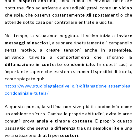
poi di
dispetti continui
, come rumori intenzionali nelle ore
notturne, fino ad arrivare a episodi più gravi, come un
vicino
che spia
, che osserva costantemente gli spostamenti o che
attende sotto casa per controllare entrate e uscite.
Nel tempo, la situazione peggiora. Il vicino inizia a
inviare
messaggi minacciosi
, a suonare ripetutamente il campanello
senza motivo, a creare tensioni anche in assemblea,
arrivando talvolta a comportamenti che sfiorano la
diffamazione in contesto condominiale
. In questi casi, è
importante sapere che esistono strumenti specifici di tutela,
come spiegato qui:
https://www.studiolegalecalvello.it/diffamazione-assemblea-
condominiale-tutela/
A questo punto, la vittima non vive più il condominio come
un ambiente sicuro. Cambia le proprie abitudini, evita le aree
comuni, prova
ansia e timore costante
. È proprio questo
passaggio che segna la differenza tra una semplice lite e una
vera situazione di
atti persecutori
.