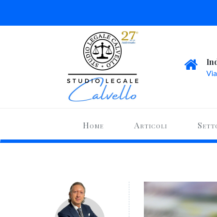
In
Via
Home
Articoli
Sett