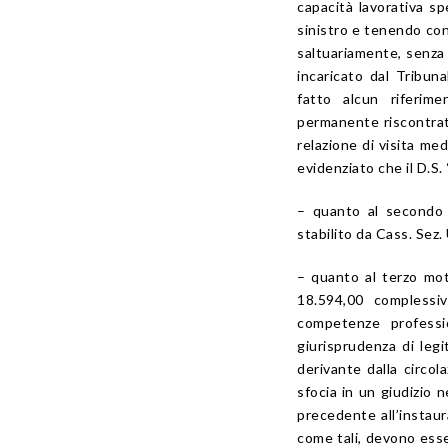
capacità lavorativa s
sinistro e tenendo con
saltuariamente, senza s
incaricato dal Tribun
fatto alcun riferimen
permanente riscontrata
relazione di visita me
evidenziato che il D.S. 
– quanto al secondo m
stabilito da Cass. Sez.
– quanto al terzo mot
18.594,00 complessi
competenze professi
giurisprudenza di legi
derivante dalla circol
sfocia in un giudizio n
precedente all’instau
come tali, devono esse