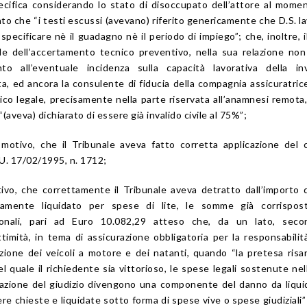
pecifica considerando lo stato di disoccupato dell’attore al mome
to che “i testi escussi (avevano) riferito genericamente che D.S. l
pecificare nè il guadagno nè il periodo di impiego”; che, inoltre, il 
ale dell’accertamento tecnico preventivo, nella sua relazione no
to all’eventuale incidenza sulla capacità lavorativa della inv
, ed ancora la consulente di fiducia della compagnia assicuratrice
dico legale, precisamente nella parte riservata all’anamnesi remota
“(aveva) dichiarato di essere già invalido civile al 75%”;
otivo, che il Tribunale aveva fatto corretta applicazione del c
 U. 17/02/1995, n. 1712;
ivo, che correttamente il Tribunale aveva detratto dall’importo 
vamente liquidato per spese di lite, le somme già corrispos
onali, pari ad Euro 10.082,29 atteso che, da un lato, seco
ttimità, in tema di assicurazione obbligatoria per la responsabilità
azione dei veicoli a motore e dei natanti, quando “la pretesa risar
el quale il richiedente sia vittorioso, le spese legali sostenute nel
razione del giudizio divengono una componente del danno da liqui
re chieste e liquidate sotto forma di spese vive o spese giudiziali”