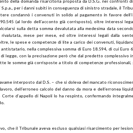
mento della domanda risarcitoria proposta da D.S.G. nei confronti di
S.p.a., per i danni subiti in conseguenza di sinistro stradale, il Tribu
ere condannò i convenuti in solido al pagamento in favore dell’
0.545 (al lordo dell’acconto già corrisposto), oltre interessi legal
calcolarsi sulla detta somma devalutata alla medesima data secondo
a rivalutata, mese per mese, ed oltre interessi legali dalla sent
ltre, le spese e competenze di lite a carico dei convenuti, liquidand
 antistatario, nella complessiva somma di Euro 18.594, di cui Euro 
 di legge, con la precisazione però che dal predetto complessivo 
te le somme già corrisposte a titolo di competenze professionali, 
avame interposto dal D.S. – che si doleva del mancato riconoscime
 lavoro, dell’erroneo calcolo del danno da mora e dell’erronea liqui
la Corte d’appello di Napoli lo ha respinto, confermando integralm
do.
vo, che il Tribunale aveva escluso qualsiasi risarcimento per lesion