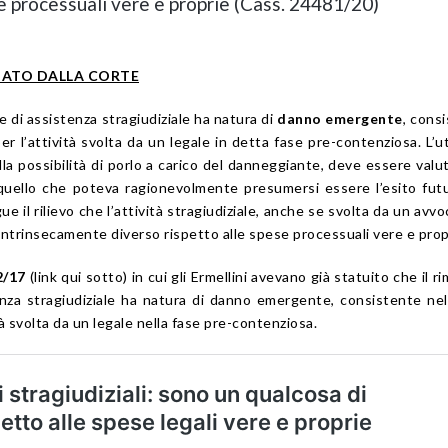
se processuali vere e proprie (Cass. 24481/20)
CIATO DALLA CORTE
e di assistenza stragiudiziale ha natura di
danno emergente
, cons
 l’attività svolta da un legale in detta fase pre-contenziosa. L’uti
ella possibilità di porlo a carico del danneggiante, deve essere valu
i quello che poteva ragionevolmente presumersi essere l’esito fut
ue il rilievo che l’attività stragiudiziale, anche se svolta da un avvo
trinsecamente diverso rispetto alle spese processuali vere e prop
2/17
(link qui sotto) in cui gli Ermellini avevano già statuito che il r
enza stragiudiziale ha natura di danno emergente, consistente ne
à svolta da un legale nella fase pre-contenziosa.