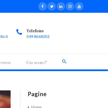
Telefono
lo.it
049 8668202
Search
studio
Chi siamo?
for:
Search Button
Pagine
Home