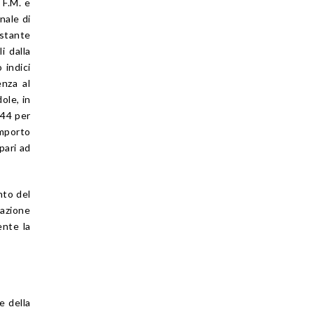
 F.M. e
nale di
istante
i dalla
 indici
enza al
ole, in
644 per
importo
pari ad
nto del
dazione
ente la
e della