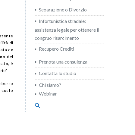
Separazione o Divorzio
Infortunistica stradale:
assistenza legale per ottenere il
istente
congruo risarcimento
lità di
Recupero Crediti
tata ex
uro del
Prenota una consulenza
cato, è
rie”
Contatta lo studio
imborso
Chi siamo?
l costo
Webinar
Search
for:
Search Button