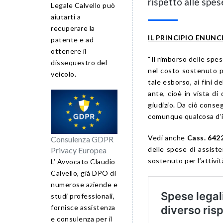
rispetto alle spe
Legale Calvello può
aiutarti a
recuperare la
IL PRINCIPIO ENUN
patente e ad
ottenere il
“Il rimborso delle spes
dissequestro del
nel costo sostenuto per
veicolo.
tale esborso, ai fini d
ante, cioè in vista d
giudizio. Da ciò conseg
comunque qualcosa d’in
Vedi anche
Cass. 642
Consulenza GDPR
delle spese di assist
Privacy Europea
sostenuto per l’attivit
L’ Avvocato Claudio
Calvello, già DPO di
numerose aziende e
studi professionali,
fornisce assistenza
e consulenza per il