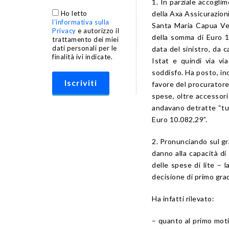
1. In parziale accogli
Ho letto
della Axa Assicurazioni 
l’informativa sulla
Santa Maria Capua Vet
Privacy
e autorizzo il
della somma di Euro 19
trattamento dei miei
dati personali per le
data del sinistro, da 
finalità ivi indicate.
Istat e quindi via vi
soddisfo. Ha posto, ino
favore del procuratore
spese, oltre accessori
andavano detratte “tut
Euro 10.082,29”.
2. Pronunciando sul gr
danno alla capacità di
delle spese di lite – 
decisione di primo gra
Ha infatti rilevato:
– quanto al primo moti