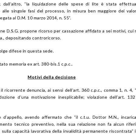
 dall’altro, “la liquidazione delle spese di lite è stata effettu
e alle singole fasi del processo, in misura ben maggiore dei valo
llegata al D.M. 10 marzo 2014, n. 55”.
ne D.S.G. propone ricorso per cassazione affidato a sei motivi, cui 
.a., depositando controricorso.
olge difese in questa sede.
tato memoria ex art. 380-bis.1 c.p.c..
Motivi della decisione
il ricorrente denuncia, ai sensi dell’art. 360 c.p.c., comma 1, n. 4, “
ozione d’una motivazione inesplicabile; violazione dell’art. 132 
d’appello, avendo affermato che “il c.t.u. Dottor M.N., incaric
amento tecnico preventivo, nella sua relazione non fa alcun rife
 sulla capacità lavorativa della invalidità permanente riscontrata” 