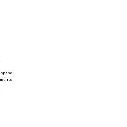
e spese
vamente