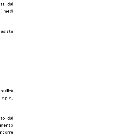
ata dal
ri medi
resiste
nullità
c.p.c.,
ato dal
rimento
incorre