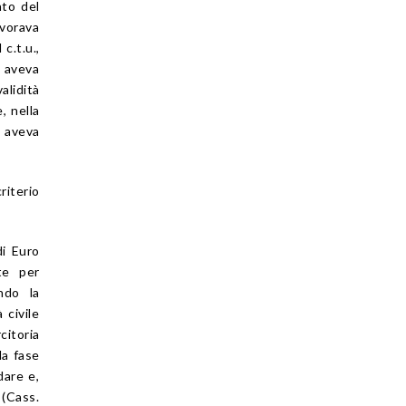
nto del
avorava
c.t.u.,
n aveva
alidità
, nella
, aveva
riterio
di Euro
te per
ndo la
 civile
citoria
la fase
dare e,
 (Cass.