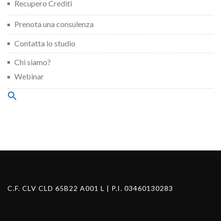
Recupero Crediti
Prenota una consulenza
Contatta lo studio
Chi siamo?
Webinar
Search
for:
Search Button
C.F. CLV CLD 65B22 A001 L | P.I. 03460130283