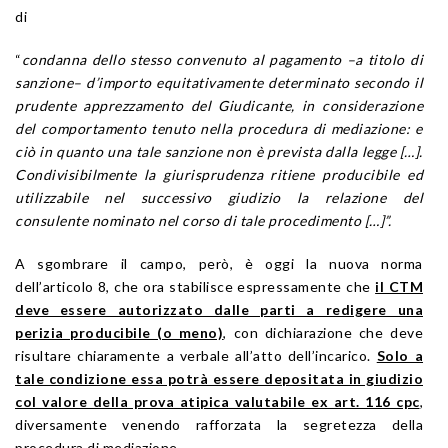
di
“
condanna dello stesso convenuto al pagamento –a titolo di
sanzione– d’importo equitativamente determinato secondo il
prudente apprezzamento del Giudicante, in considerazione
del comportamento tenuto nella procedura di mediazione: e
ciò in quanto una tale sanzione non è prevista dalla legge […].
Condivisibilmente la giurisprudenza ritiene producibile ed
utilizzabile nel successivo giudizio la relazione del
consulente nominato nel corso di tale procedimento […]”.
A sgombrare il campo, però, è oggi la nuova norma
dell’articolo 8, che ora stabilisce espressamente che
il CTM
deve essere autorizzato dalle parti a redigere una
perizia producibile (o meno)
, con dichiarazione che deve
risultare chiaramente a verbale all’atto dell’incarico.
Solo a
tale condizione essa potrà essere depositata in giudizio
col valore della prova atipica valutabile ex art. 116 cpc
,
diversamente venendo rafforzata la segretezza della
procedura di mediazione.