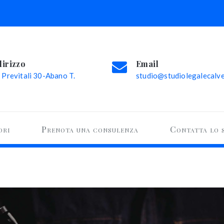
dirizzo
Email
 Previtali 30-Abano T.
studio@studiolegalecalvel
ori
Prenota una consulenza
Contatta lo 