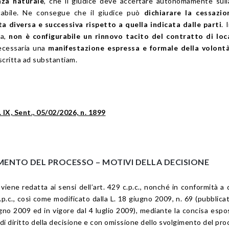
nza naturale
, che il giudice deve accertare autonomamente sul
icabile. Ne consegue che il giudice può
dichiarare la cessazio
a diversa e successiva rispetto a quella indicata dalle parti
. 
ta,
non è configurabile un rinnovo tacito del contratto di loc
ecessaria una
manifestazione espressa e formale della volontà
 scritta ad substantiam.
 IX, Sent., 05/02/2026, n. 1899
MENTO DEL PROCESSO –
MOTIVI DELLA DECISIONE
iene redatta ai sensi dell’
art. 429
c.p.c., nonché in conformità a
.p.c., così come modificato dalla
L. 18 giugno 2009, n. 69
(pubblicat
gno 2009 ed in vigore dal 4 luglio 2009), mediante la concisa espo
e di diritto della decisione e con omissione dello svolgimento del pro