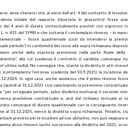
cie, deve ritenersi che, ai sensi dell’art. 4 del contratto di locazion
adenza iniziale del rapporto (riportata in grassetto) fosse que
o dei 4 anni di durata contestualmente previsti con espresso r
a
L. n. 431 del 1998
) e che tuttavia il contemplato rinnovo – in manc
semestrale – fosse quadriennale (così da intendersi la previsi
ale periodo”) in conformità del resto alla sopra richiamata disposiz
ato anche dalla espressa previsione nella parte finale della 
driennio”, alla cui scadenza il contratto si sarebbe comunque ris
st’ultima nulla). Ne consegue che, stante la disdetta in atti ricevut
21 (contemplante l’erronea scadenza del 30.9.2021) la locazione d
1.12.2024. In ogni caso, anche ammesso che il primo rinnovo foss
 (quindi al 31.12.2021 così valorizzando la previsione contrattuale
 “per un eguale periodo, salvo disdetta motivata) il secondo rinn
versa previsione contrattuale e, anzi del richiamo testuale al 
 stato comunque di durata quadriennale con la conseguente inte
ne al 31.12.2025, mercè la disdetta sopra richiamata. Peraltro, st
antiam prevista per le locazioni ad uso abitativo, non può neppure 
isamina alcun rinnovo tacito successivo alla disdetta del 2021, occ