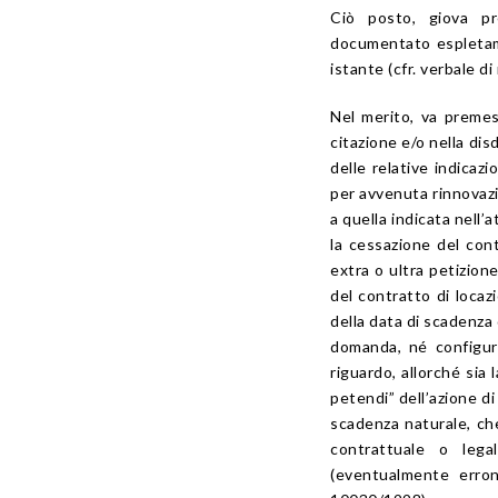
Ciò posto, giova pr
documentato espletame
istante (cfr. verbale di
Nel merito, va premess
citazione e/o nella dis
delle relative indicazi
per avvenuta rinnovazi
a quella indicata nell’a
la cessazione del cont
extra o ultra petizione
del contratto di locaz
della data di scadenza 
domanda, né configura
riguardo, allorché sia
petendi” dell’azione di
scadenza naturale, ch
contrattuale o lega
(eventualmente erron