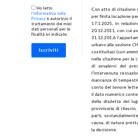
Ho letto
Con atto di citazione r
l’informativa sulla
per finita locazione pe
Privacy
e autorizzo il
17.1.2025, in relazio
trattamento dei miei
dati personali per le
20.12.2011, con cui av
finalità ivi indicate.
31.12.201,6 l’appartame
urbano alla sezione CHI,
costituitasi (con ammi
nella citazione per la 
di avvalersi del pre
l’intervenuta cessazio
mancanza di tempestiv
conto del tenore lette
il dato numerico conte
della disdetta del lu
provvisoria di rilasci
parti, sostanzialmente
causa, di natura prett
la decisione.