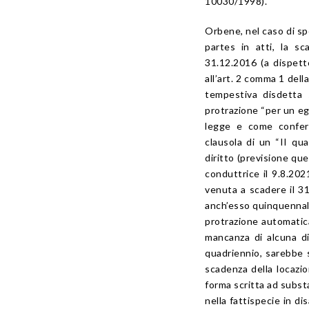
10030/1998
).
Orbene, nel caso di spe
partes in atti, la sc
31.12.2016 (a dispett
all’
art. 2
comma 1 dell
tempestiva disdetta 
protrazione “per un egu
legge e come conferm
clausola di un “II qua
diritto (previsione que
conduttrice il 9.8.20
venuta a scadere il 3
anch’esso quinquennale
protrazione automatica
mancanza di alcuna di
quadriennio, sarebbe
scadenza della locazio
forma scritta ad subst
nella fattispecie in d