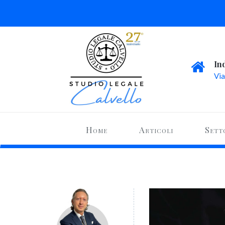
In
Via
Home
Articoli
Sett