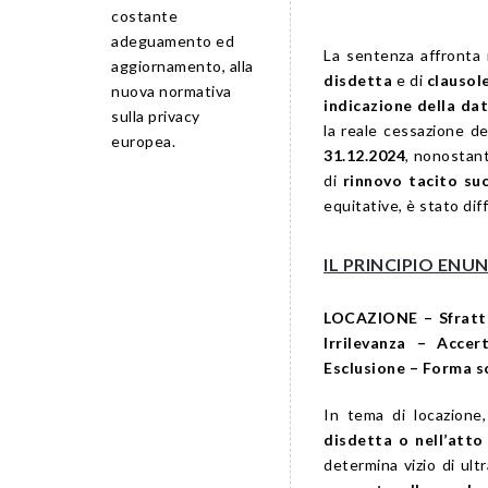
costante
adeguamento ed
La sentenza affronta 
aggiornamento, alla
disdetta
e di
clausol
nuova normativa
indicazione della da
sulla privacy
la reale cessazione de
europea.
31.12.2024
, nonostant
di
rinnovo tacito suc
equitative, è stato diff
IL PRINCIPIO EN
LOCAZIONE – Sfratto 
Irrilevanza – Accer
Esclusione – Forma s
In tema di locazione
disdetta o nell’atto
determina vizio di ult