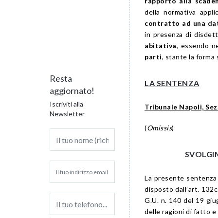
rapporto alla scade
della normativa appl
contratto ad una dat
in presenza di disdet
abitativa
, essendo n
parti
, stante la forma
Resta
LA SENTENZA
aggiornato!
Iscriviti alla
Tribunale Napoli, Sez.
Newsletter
(
Omissis
)
SVOLGI
La presente sentenza v
disposto dall’
art. 132
c
G.U. n. 140 del 19 giu
delle ragioni di fatto 