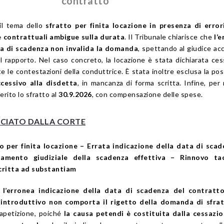
contratto
il tema dello
sfratto per finita locazione in presenza di error
e contrattuali ambigue sulla durata
. Il Tribunale chiarisce che
l’
ta di scadenza non invalida la domanda
, spettando al giudice ac
l rapporto. Nel caso concreto, la locazione è stata dichiarata ces
e le contestazioni della conduttrice. È stata inoltre esclusa la poss
cessivo alla disdetta
, in mancanza di forma scritta. Infine, per 
erito lo sfratto al
30.9.2026
, con compensazione delle spese.
UNCIATO DALLA CORTE
per finita locazione – Errata indicazione della data di scad
tamento giudiziale della scadenza effettiva – Rinnovo ta
critta ad substantiam
,
l’erronea indicazione della data di scadenza del contratto
 introduttivo non comporta il rigetto della domanda di sfra
rapetizione, poiché
la causa petendi è costituita dalla cessazio