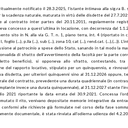
itualmente notificato il 28.3.2025, l’istante intimava alla sig.ra B. 
r la scadenza naturale, maturata in virtù delle disdette del 27.7.202
ne al contratto inter partes del 20.11.2011, regolarmente regist
eva concesso a quest’ultima in locazione, con decorrenza dal 1.1.
nto sito in N. alla via G. T. n. 1, piano terra, int. 4 (riportato in 
 foglio (…), p.lla (…), sub (…), zona 10, cat (…), rend.cat. (…),(…)). L’i
ssione al patrocinio a spese dello Stato, sanando in tal modo la m
convalida di sfratto dell’avvertimento della facoltà per la parte co
detto beneficio), si opponeva allo sfratto, contestando, tra l
ne del rapporto locativo, stipulato per un quinquennio, e rinnovat
a disdetta, per ulteriori quinquenni sino al 31.12.2026 oppure, 
rale del contratto, prevedente una durata quadriennale (in contra
mplante invece una durata quinquennale), al 31.12.2027 stante l’inv
glio 2021 riportante la data errata del 30.9.2021. Concessa l’or
o, mutato il rito, venivano depositate memorie integrative da entr
 conformi alle richieste già formulate nel corso della fase somma
amente documentale, è stata rinviata all’odierna udienza del 4.2.2