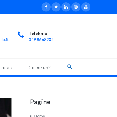
Telefono
lo.it
049 8668202
Search
studio
Chi siamo?
for:
Search Button
Pagine
Home