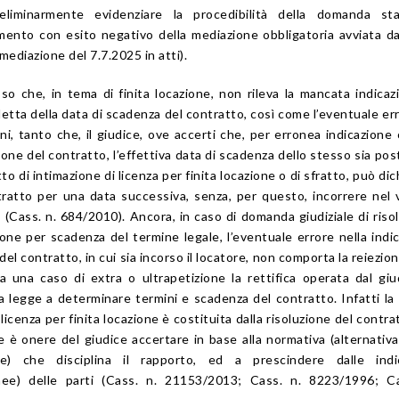
eliminarmente evidenziare la procedibilità della domanda sta
nto con esito negativo della mediazione obbligatoria avviata d
 mediazione del 7.7.2025 in atti).
o che, in tema di finita locazione, non rileva la mancata indicaz
detta della data di scadenza del contratto, così come l’eventuale er
oni, tanto che, il giudice, ove accerti che, per erronea indicazione
one del contratto, l’effettiva data di scadenza dello stesso sia pos
tto di intimazione di licenza per finita locazione o di sfratto, può dic
ratto per una data successiva, senza, per questo, incorrere nel v
 (
Cass. n. 684/2010
). Ancora, in caso di domanda giudiziale di riso
ione per scadenza del termine legale, l’eventuale errore nella indi
del contratto, in cui sia incorso il locatore, non comporta la reiezion
 una caso di extra o ultrapetizione la rettifica operata dal giu
 la legge a determinare termini e scadenza del contratto. Infatti la
 licenza per finita locazione è costituita dalla risoluzione del contrat
e è onere del giudice accertare in base alla normativa (alternati
le) che disciplina il rapporto, ed a prescindere dalle indic
ee) delle parti (
Cass. n. 21153/2013
;
Cass. n. 8223/1996
;
C