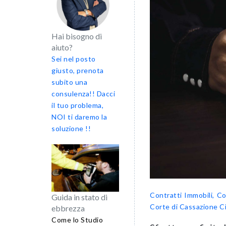
Hai bisogno di
aiuto?
Sei nel posto
giusto, prenota
subito una
consulenza!! Dacci
il tuo problema,
NOI ti daremo la
soluzione !!
Contratti
Immobili, C
Guida in stato di
Corte di Cassazione Ci
ebbrezza
Come lo Studio