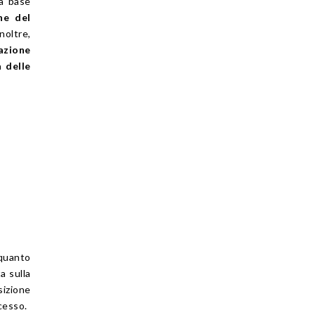
la base
ne del
Inoltre,
azione
 delle
 quanto
a sulla
sizione
cesso.