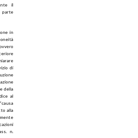
nte il
a parte
ione in
roneità
 ovvero
teriore
hiarare
izio di
luzione
cazione
e della
dice al
 “causa
to alla
vamente
azioni
ass. n.