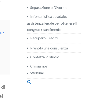
e
Separazione o Divorzio
Infortunistica stradale:
assistenza legale per ottenere il
congruo risarcimento
iale
Recupero Crediti
Prenota una consulenza
Contatta lo studio
Chi siamo?
Webinar
Search
for:
 di
Search Button
el