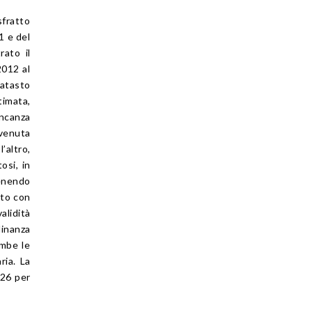
sfratto
1 e del
rato il
2012 al
catasto
ntimata,
ancanza
nvenuta
’altro,
osi, in
tenendo
sto con
alidità
dinanza
ambe le
ria. La
026 per