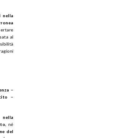
i nella
erronea
certare
sata al
ibilità
ragioni
enza –
cito –
 nella
tto
, né
ne del