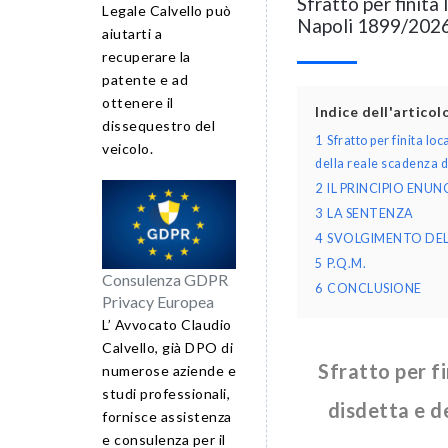
Sfratto per finita
Legale Calvello può
Napoli 1899/202
aiutarti a
recuperare la
patente e ad
ottenere il
Indice dell'artico
dissequestro del
1
Sfratto per finita lo
veicolo.
della reale scadenza d
2
IL PRINCIPIO ENU
3
LA SENTENZA
4
SVOLGIMENTO DEL 
5
P.Q.M.
Consulenza GDPR
6
CONCLUSIONE
Privacy Europea
L’ Avvocato Claudio
Calvello, già DPO di
Sfratto per fi
numerose aziende e
studi professionali,
disdetta e d
fornisce assistenza
e consulenza per il