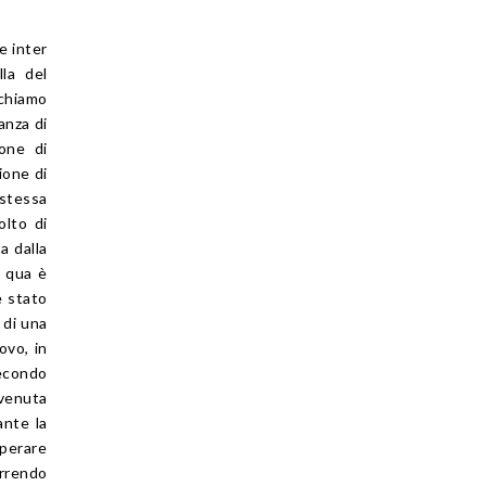
e inter
lla del
ichiamo
anza di
one di
ione di
stessa
olto di
a dalla
e qua è
e stato
 di una
ovo, in
secondo
rvenuta
ante la
operare
orrendo