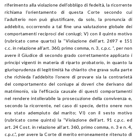
riferimento alla violazione dell’obbligo di fedeltà, la ricorrente
richiama l’orientamento di questa Corte secondo cui
l’adulterio non può giustificare, da solo, la pronuncia di
addebito, occorrendo a tal fine una valutazione globale dei
comportamenti reciproci dei coniugi; V) con il quinto motivo
(rubricato come quarto) la “Violazione dell’art. 2697 e 151
c.c. in relazione all’art. 360, primo comma, n. 3, c.p.c. “, per non
avere il Giudice di secondo grado correttamente applicato i
principi vigenti in materia di riparto probatorio, in quanto la
giurisprudenza di legittimità ha chiarito che grava sulla parte
che richieda l’addebito l’onere di provare sia la contrarietà
del comportamento del coniuge ai doveri che derivano dal
matrimonio, sia l’efficacia causale di questi comportamenti
nel rendere intollerabile la prosecuzione della convivenza e,
secondo la ricorrente, nel caso di specie, detto onere non
era stato adempiuto dal marito; VI) con il sesto motivo
(rubricato come quinto) la “Violazione dell’art. 91 c.p.c. ed
art. 24 Cost. in relazione all’art. 360, primo comma, n. 3 e n. 4,
c.p.c.”, per avere la Corte di merito erroneamente ritenuto di