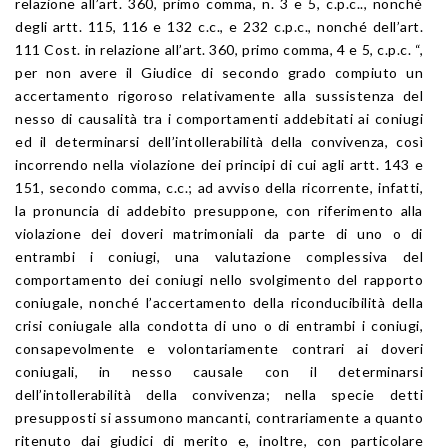
relazione all’art. 360, primo comma, n. 3 e 5, c.p.c.., nonché
degli artt. 115, 116 e 132 c.c., e 232 c.p.c., nonché dell’art.
111 Cost. in relazione all’art. 360, primo comma, 4 e 5, c.p.c. “,
per non avere il Giudice di secondo grado compiuto un
accertamento rigoroso relativamente alla sussistenza del
nesso di causalità tra i comportamenti addebitati ai coniugi
ed il determinarsi dell’intollerabilità della convivenza, così
incorrendo nella violazione dei principi di cui agli artt. 143 e
151, secondo comma, c.c.; ad avviso della ricorrente, infatti,
la pronuncia di addebito presuppone, con riferimento alla
violazione dei doveri matrimoniali da parte di uno o di
entrambi i coniugi, una valutazione complessiva del
comportamento dei coniugi nello svolgimento del rapporto
coniugale, nonché l’accertamento della riconducibilità della
crisi coniugale alla condotta di uno o di entrambi i coniugi,
consapevolmente e volontariamente contrari ai doveri
coniugali, in nesso causale con il determinarsi
dell’intollerabilità della convivenza; nella specie detti
presupposti si assumono mancanti, contrariamente a quanto
ritenuto dai giudici di merito e, inoltre, con particolare