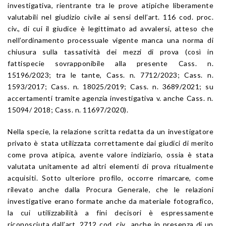
investigativa, rientrante tra le prove atipiche liberamente
valutabili nel giudizio civile ai sensi dell’art. 116 cod. proc.
civ., di cui il giudice è legittimato ad avvalersi, atteso che
nell’ordinamento processuale vigente manca una norma di
chiusura sulla tassatività dei mezzi di prova (così in
fattispecie sovrapponibile alla presente Cass. n.
15196/2023; tra le tante, Cass. n. 7712/2023; Cass. n.
1593/2017; Cass. n. 18025/2019; Cass. n. 3689/2021; su
accertamenti tramite agenzia investigativa v. anche Cass. n.
15094/ 2018; Cass. n. 11697/2020).
Nella specie, la relazione scritta redatta da un investigatore
privato è stata utilizzata correttamente dai giudici di merito
come prova atipica, avente valore indiziario, ossia è stata
valutata unitamente ad altri elementi di prova ritualmente
acquisiti. Sotto ulteriore profilo, occorre rimarcare, come
rilevato anche dalla Procura Generale, che le relazioni
investigative erano formate anche da materiale fotografico,
la cui utilizzabilità a fini decisori è espressamente
riconosciuta dall’art. 2712 cod. civ., anche in presenza di un