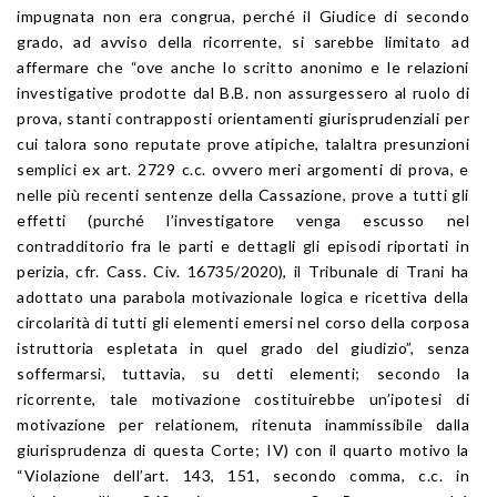
impugnata non era congrua, perché il Giudice di secondo
grado, ad avviso della ricorrente, si sarebbe limitato ad
affermare che “ove anche lo scritto anonimo e le relazioni
investigative prodotte dal B.B. non assurgessero al ruolo di
prova, stanti contrapposti orientamenti giurisprudenziali per
cui talora sono reputate prove atipiche, talaltra presunzioni
semplici ex art. 2729 c.c. ovvero meri argomenti di prova, e
nelle più recenti sentenze della Cassazione, prove a tutti gli
effetti (purché l’investigatore venga escusso nel
contradditorio fra le parti e dettagli gli episodi riportati in
perizia, cfr. Cass. Civ. 16735/2020), il Tribunale di Trani ha
adottato una parabola motivazionale logica e ricettiva della
circolarità di tutti gli elementi emersi nel corso della corposa
istruttoria espletata in quel grado del giudizio”, senza
soffermarsi, tuttavia, su detti elementi; secondo la
ricorrente, tale motivazione costituirebbe un’ipotesi di
motivazione per relationem, ritenuta inammissibile dalla
giurisprudenza di questa Corte; IV) con il quarto motivo la
“Violazione dell’art. 143, 151, secondo comma, c.c. in