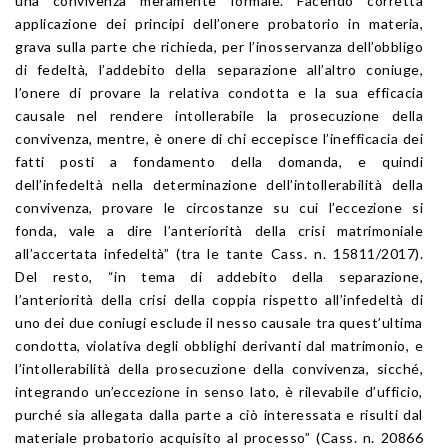
una convivenza meramente formale. Facendo corretta
applicazione dei principi dell’onere probatorio in materia,
grava sulla parte che richieda, per l’inosservanza dell’obbligo
di fedeltà, l’addebito della separazione all’altro coniuge,
l’onere di provare la relativa condotta e la sua efficacia
causale nel rendere intollerabile la prosecuzione della
convivenza, mentre, è onere di chi eccepisce l’inefficacia dei
fatti posti a fondamento della domanda, e quindi
dell’infedeltà nella determinazione dell’intollerabilità della
convivenza, provare le circostanze su cui l’eccezione si
fonda, vale a dire l’anteriorità della crisi matrimoniale
all’accertata infedeltà” (tra le tante Cass. n. 15811/2017).
Del resto, “in tema di addebito della separazione,
l’anteriorità della crisi della coppia rispetto all’infedeltà di
uno dei due coniugi esclude il nesso causale tra quest’ultima
condotta, violativa degli obblighi derivanti dal matrimonio, e
l’intollerabilità della prosecuzione della convivenza, sicché,
integrando un’eccezione in senso lato, è rilevabile d’ufficio,
purché sia allegata dalla parte a ciò interessata e risulti dal
materiale probatorio acquisito al processo” (Cass. n. 20866