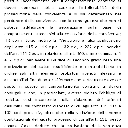
postula l’accertamento che il comportamento contrario ai
doveri coniugali abbia causato l’intollerabilità della
prosecuzione della convivenza e si sia determinato nel
perdurare della convivenza, con la conseguenza che non si
poteva addebitare la separazione sulla base di
comportamenti successivi alla cessazione della convivenza;
III) con il terzo motivo la “Violazione e falsa applicazione
degli artt. 115 e 116 c.p.c., 132 c.c., e 232 c.p.c., nonché
dell’art. 111 Cost. in relazione all’art. 360, primo comma, n. 4
e 5, c.p.c.”, per avere il Giudice di secondo grado reso una
motivazione del tutto insufficiente e contraddittoria in
ordine agli altri elementi probatori ritenuti rilevanti e
attendibili al fine di poter affermare che la ricorrente avesse
posto in essere un comportamento contrario ai doveri
coniugali e che, in particolare, avesse violato l’obbligo di
fedeltà, così incorrendo nella violazione dei principi
desumibili dal combinato disposto di cui agli artt. 115, 116 e
132 cod. proc. civ., oltre che nella violazione delle norme
costituzionali del giusto processo di cui all’art. 111, sesto
comma, Cost.; deduce che la motivazione della sentenza