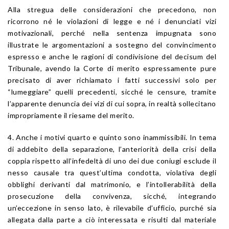
Alla stregua delle considerazioni che precedono, non
ricorrono né le violazioni di legge e né i denunciati vizi
motivazionali, perché nella sentenza impugnata sono
illustrate le argomentazioni a sostegno del convincimento
espresso e anche le ragioni di condivisione del decisum del
Tribunale, avendo la Corte di merito espressamente pure
precisato di aver richiamato i fatti successivi solo per
“lumeggiare” quelli precedenti, sicché le censure, tramite
l’apparente denuncia dei vizi di cui sopra, in realtà sollecitano
impropriamente il riesame del merito.
4. Anche i motivi quarto e quinto sono inammissibili. In tema
di addebito della separazione, l’anteriorità della crisi della
coppia rispetto all’infedeltà di uno dei due coniugi esclude il
nesso causale tra quest’ultima condotta, violativa degli
obblighi derivanti dal matrimonio, e l’intollerabilità della
prosecuzione della convivenza, sicché, integrando
un’eccezione in senso lato, è rilevabile d’ufficio, purché sia
allegata dalla parte a ciò interessata e risulti dal materiale