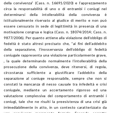
della convivenza” (Cass. n. 16691/2020) e l’apprezzamento
circa la responsabilità di uno o di entrambi i coniugi nel
determinarsi della intollerabilità della convivenza è
istituzionalmente riservato al giudice di merito e non può
essere censurato in sede di legittimità in presenza di una
motivazione congrua e logica (Cass. n. 18074/2014; Cass. n.
9877/2006). Per quanto attiene alla violazione dell’obbligo di
fedeltà è stato altresì precisato che, “ai fini dell’addebito
della separazione, l’inosservanza dell’obbligo di fedeltà
coniugale rappresenta una violazione particolarmente grave,
, la quale determinando normalmente l’intollerabilità della
prosecuzione della convivenza, deve ritenersi, di regola,
circostanza sufficiente a giustificare l’addebito della
separazione al coniuge responsabile, sempre che non si
constati la mancanza di nesso causale tra infedeltà e crisi
coniugale, mediante un accertamento rigoroso ed una
valutazione complessiva del comportamento di entrambi i
coniugi, tale che ne risulti la preesistenza di una crisi già
irrimediabilmente in atto, in un contesto caratterizzato da