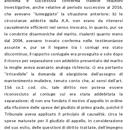
anonima e successiva conferma tramite relazioni
investigative, anche relative al periodo successivo al 2016,
che avevano “lumeggiato” la situazione anteriore; b) le
circostanze addotte dalla A.A. non erano da ritenersi
causalmente efficienti nel senso invocato, in quanto, pur se
le condotte disarmoniche del marito, risalenti quanto meno
dal 2004, avevano trovato conferma nelle testimonianze
assunte e, pur se il legame tra i coniugi era stato
discontinuo, il rapporto coniugale era proseguito e solo dopo
il ricorso per separazione con addebito presentato dal marito
la moglie aveva avanzato analoga richiesta; c) era pertanto
“irricevibile” la domanda di elargizione dell’assegno di
mantenimento muliebre, tenuto conto che, ai sensi dell’art.
156 co.1 cod. civ., tale diritto non poteva essere
riconosciuto al coniuge cui era stata addebitata la
separazione; d) non era fondato il motivo d’appello in ordine
alla rifusione delle spese del giudizio di primo grado, poiché il
Tribunale aveva applicato il principio di causalità; circa le
spese maturate per il giudizio di appello, in considerazione
del suo esito, delle questioni di diritto trattate, dell’impegno