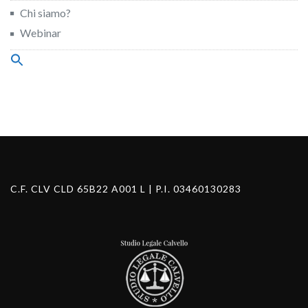
Chi siamo?
Webinar
Search
for:
Search Button
C.F. CLV CLD 65B22 A001 L | P.I. 03460130283