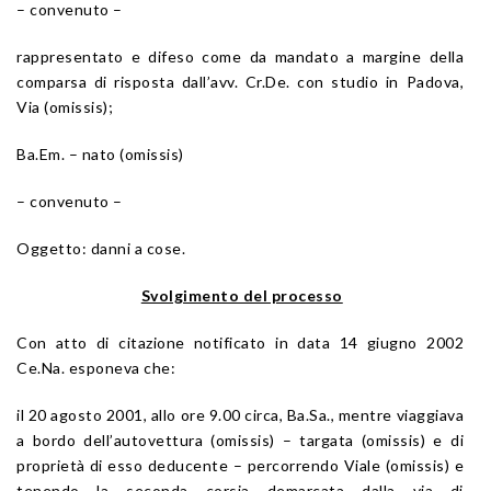
– convenuto –
rappresentato e difeso come da mandato a margine della
comparsa di risposta dall’avv. Cr.De. con studio in Padova,
Via (omissis);
Ba.Em. – nato (omissis)
– convenuto –
Oggetto: danni a cose.
Svolgimento del processo
Con atto di citazione notificato in data 14 giugno 2002
Ce.Na. esponeva che:
il 20 agosto 2001, allo ore 9.00 circa, Ba.Sa., mentre viaggiava
a bordo dell’autovettura (omissis) – targata (omissis) e di
proprietà di esso deducente – percorrendo Viale (omissis) e
tenendo la seconda corsia demarcata dalla via di