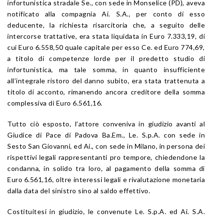
infortunistica stradale Se., con sede in Monselice (PD), aveva
notificato alla compagnia Ai. S.A., per conto di esso
deducente, la richiesta risarcitoria che, a seguito delle
intercorse trattative, era stata liquidata in Euro 7.333,19, di
cui Euro 6.558,50 quale capitale per esso Ce. ed Euro 774,69,
a titolo di competenze lorde per il predetto studio di
infortunistica, ma tale somma, in quanto insufficiente
all’integrale ristoro del danno subito, era stata trattenuta a
titolo di acconto, rimanendo ancora creditore della somma
complessiva di Euro 6.561,16.
Tutto ciò esposto, l’attore conveniva in giudizio avanti al
Giudice di Pace di Padova Ba.Em., Le. S.p.A. con sede in
Sesto San Giovanni, ed Ai., con sede in Milano, in persona dei
rispettivi legali rappresentanti pro tempore, chiedendone la
condanna, in solido tra loro, al pagamento della somma di
Euro 6.561,16, oltre interessi legali e rivalutazione monetaria
dalla data del sinistro sino al saldo effettivo.
Costituitesi in giudizio, le convenute Le. S.p.A. ed Ai. S.A.