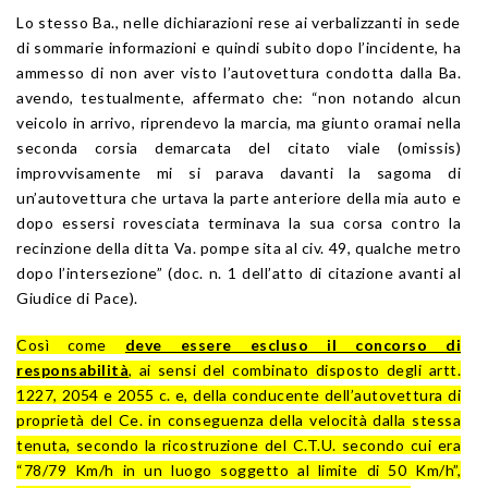
Lo stesso Ba., nelle dichiarazioni rese ai verbalizzanti in sede
di sommarie informazioni e quindi subito dopo l’incidente, ha
ammesso di non aver visto l’autovettura condotta dalla Ba.
avendo, testualmente, affermato che: “non notando alcun
veicolo in arrivo, riprendevo la marcia, ma giunto oramai nella
seconda corsia demarcata del citato viale (omissis)
improvvisamente mi si parava davanti la sagoma di
un’autovettura che urtava la parte anteriore della mia auto e
dopo essersi rovesciata terminava la sua corsa contro la
recinzione della ditta Va. pompe sita al civ. 49, qualche metro
dopo l’intersezione” (doc. n. 1 dell’atto di citazione avanti al
Giudice di Pace).
Così come
deve essere escluso il concorso di
responsabilità
, ai sensi del combinato disposto degli artt.
1227, 2054 e 2055 c. e, della conducente dell’autovettura di
proprietà del Ce. in conseguenza della velocità dalla stessa
tenuta, secondo la ricostruzione del C.T.U. secondo cui era
“78/79 Km/h in un luogo soggetto al limite di 50 Km/h”,