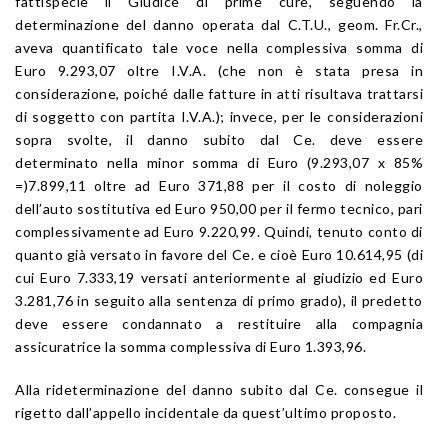
fattispecie il Giudice di prime cure, seguendo la
determinazione del danno operata dal C.T.U., geom. Fr.Cr.,
aveva quantificato tale voce nella complessiva somma di
Euro 9.293,07 oltre I.V.A. (che non è stata presa in
considerazione, poiché dalle fatture in atti risultava trattarsi
di soggetto con partita I.V.A.); invece, per le considerazioni
sopra svolte, il danno subito dal Ce. deve essere
determinato nella minor somma di Euro (9.293,07 x 85%
=)7.899,11 oltre ad Euro 371,88 per il costo di noleggio
dell’auto sostitutiva ed Euro 950,00 per il fermo tecnico, pari
complessivamente ad Euro 9.220,99. Quindi, tenuto conto di
quanto già versato in favore del Ce. e cioè Euro 10.614,95 (di
cui Euro 7.333,19 versati anteriormente al giudizio ed Euro
3.281,76 in seguito alla sentenza di primo grado), il predetto
deve essere condannato a restituire alla compagnia
assicuratrice la somma complessiva di Euro 1.393,96.
Alla rideterminazione del danno subito dal Ce. consegue il
rigetto dall’appello incidentale da quest’ultimo proposto.