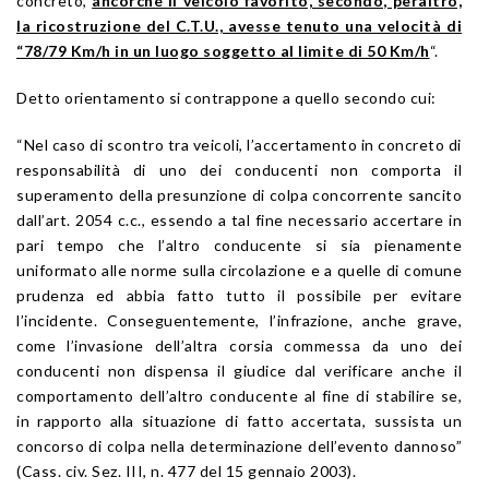
concreto,
ancorché il veicolo favorito, secondo, peraltro,
la ricostruzione del C.T.U., avesse tenuto una velocità di
“78/79 Km/h in un luogo soggetto al limite di 50 Km/h
“.
Detto orientamento si contrappone a quello secondo cui:
“Nel caso di scontro tra veicoli, l’accertamento in concreto di
responsabilità di uno dei conducenti non comporta il
superamento della presunzione di colpa concorrente sancito
dall’art. 2054 c.c., essendo a tal fine necessario accertare in
pari tempo che l’altro conducente si sia pienamente
uniformato alle norme sulla circolazione e a quelle di comune
prudenza ed abbia fatto tutto il possibile per evitare
l’incidente. Conseguentemente, l’infrazione, anche grave,
come l’invasione dell’altra corsia commessa da uno dei
conducenti non dispensa il giudice dal verificare anche il
comportamento dell’altro conducente al fine di stabilire se,
in rapporto alla situazione di fatto accertata, sussista un
concorso di colpa nella determinazione dell’evento dannoso”
(Cass. civ. Sez. III, n. 477 del 15 gennaio 2003).