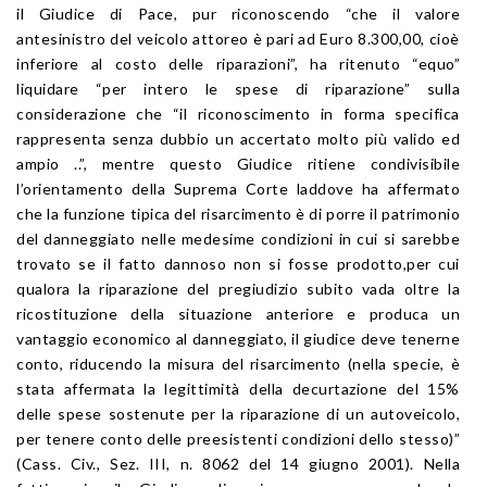
il Giudice di Pace, pur riconoscendo “che il valore
antesinistro del veicolo attoreo è pari ad Euro 8.300,00, cioè
inferiore al costo delle riparazioni”, ha ritenuto “equo”
liquidare “per intero le spese di riparazione” sulla
considerazione che “il riconoscimento in forma specifica
rappresenta senza dubbio un accertato molto più valido ed
ampio ..”, mentre questo Giudice ritiene condivisibile
l’orientamento della Suprema Corte laddove ha affermato
che la funzione tipica del risarcimento è di porre il patrimonio
del danneggiato nelle medesime condizioni in cui si sarebbe
trovato se il fatto dannoso non si fosse prodotto,per cui
qualora la riparazione del pregiudizio subito vada oltre la
ricostituzione della situazione anteriore e produca un
vantaggio economico al danneggiato, il giudice deve tenerne
conto, riducendo la misura del risarcimento (nella specie, è
stata affermata la legittimità della decurtazione del 15%
delle spese sostenute per la riparazione di un autoveicolo,
per tenere conto delle preesistenti condizioni dello stesso)”
(Cass. Civ., Sez. III, n. 8062 del 14 giugno 2001). Nella