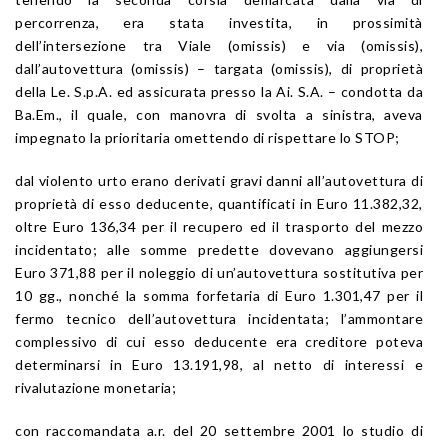
percorrenza, era stata investita, in prossimità
dell’intersezione tra Viale (omissis) e via (omissis),
dall’autovettura (omissis) – targata (omissis), di proprietà
della Le. S.p.A. ed assicurata presso la Ai. S.A. – condotta da
Ba.Em., il quale, con manovra di svolta a sinistra, aveva
impegnato la prioritaria omettendo di rispettare lo STOP;
dal violento urto erano derivati gravi danni all’autovettura di
proprietà di esso deducente, quantificati in Euro 11.382,32,
oltre Euro 136,34 per il recupero ed il trasporto del mezzo
incidentato; alle somme predette dovevano aggiungersi
Euro 371,88 per il noleggio di un’autovettura sostitutiva per
10 gg., nonché la somma forfetaria di Euro 1.301,47 per il
fermo tecnico dell’autovettura incidentata; l’ammontare
complessivo di cui esso deducente era creditore poteva
determinarsi in Euro 13.191,98, al netto di interessi e
rivalutazione monetaria;
con raccomandata a.r. del 20 settembre 2001 lo studio di