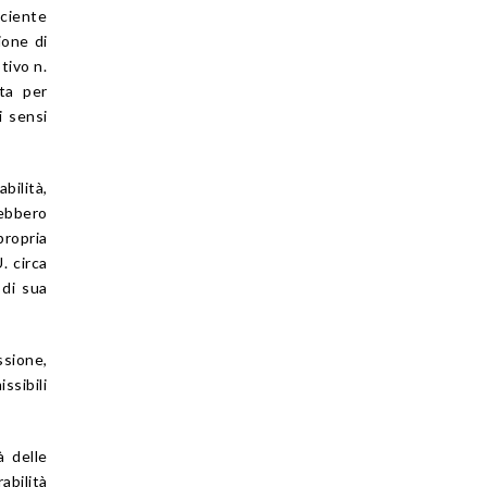
ficiente
ione di
otivo n.
ata per
i sensi
bilità,
rebbero
propria
. circa
 di sua
ssione,
ssibili
à delle
abilità