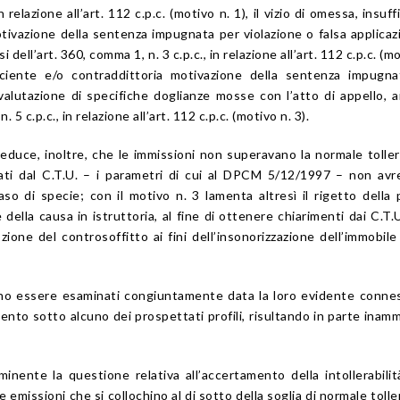
n relazione all’art. 112 c.p.c. (motivo n. 1), il vizio di omessa, insuf
tivazione della sentenza impugnata per violazione o falsa applicaz
i dell’art. 360, comma 1, n. 3 c.p.c., in relazione all’art. 112 c.p.c. (m
ficiente e/o contraddittoria motivazione della sentenza impugn
alutazione di specifiche doglianze mosse con l’atto di appello, a
. 5 c.p.c., in relazione all’art. 112 c.p.c. (motivo n. 3).
deduce, inoltre, che le immissioni non superavano la normale tollera
izzati dal C.T.U. – i parametri di cui al DPCM 5/12/1997 – non av
aso di specie; con il motivo n. 3 lamenta altresì il rigetto della 
 della causa in istruttoria, al fine di ottenere chiarimenti dai C.T.U
zione del controsoffitto ai fini dell’insonorizzazione dell’immobile
ono essere esaminati congiuntamente data la loro evidente conne
nto sotto alcuno dei prospettati profili, risultando in parte inammi
nente la questione relativa all’accertamento della intollerabilit
e emissioni che si collochino al di sotto della soglia di normale toller