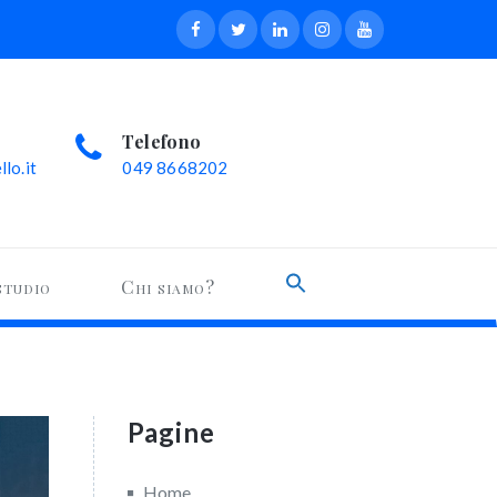
Telefono
lo.it
049 8668202
Search
studio
Chi siamo?
for:
Search Button
Pagine
Home