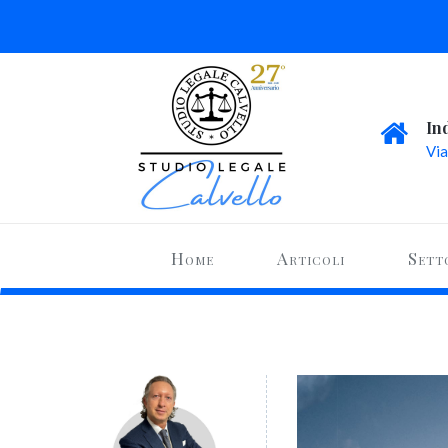
In
Via
Home
Articoli
Sett