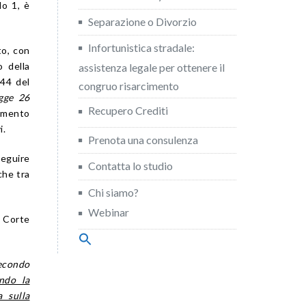
lo 1, è
Separazione o Divorzio
Infortunistica stradale:
to, con
o della
assistenza legale per ottenere il
844 del
congruo risarcimento
egge 26
Recupero Crediti
namento
i.
Prenota una consulenza
seguire
Contatta lo studio
che tra
Chi siamo?
Webinar
a Corte
Search
for:
Search Button
secondo
ando la
a sulla