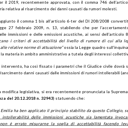
per il 2019, recentemente approvata, con il comma 746 dell’artico
ia relativa al risarcimento dei danni causati da rumori molesti.
ggiunto il comma 1 bis all’articolo 6-ter del Dl 208/2008 converti
legge 27 febbraio 2009, n. 13, stabilendo che per l’accertament
elle immissioni e delle emissioni acustiche, ai sensi dell’articolo 
icano i criteri di accettabilità del livello di rumore di cui alla l
 alle relative norme di attuazione”
ossia la Legge quadro sull’inqui
 la materia in ambito amministrativo a tutela degli interessi collettiv
e intervento, ha così fissato i parametri che il Giudice civile dovrà 
 risarcimento danni causati dalle immissioni di rumori intollerabili (an
a modifica legislativa, si era recentemente pronunciata la Suprem
za del 20.12.2018 n. 32943
) statuendo che:
 Emilia ha ben applicato il principio stabilito da questo Collegio, 
intollerabilità delle immissioni acustiche sia lamentata invoc
a, non è errato misurarne la soglia di accettabilità facendo lev