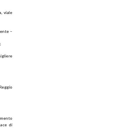
, viale
rente –
;
igliere
 Reggio
amento
Pace di