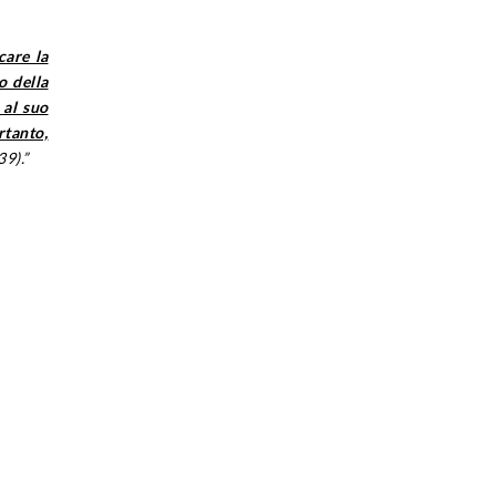
care la
o della
 al suo
rtanto,
9).”