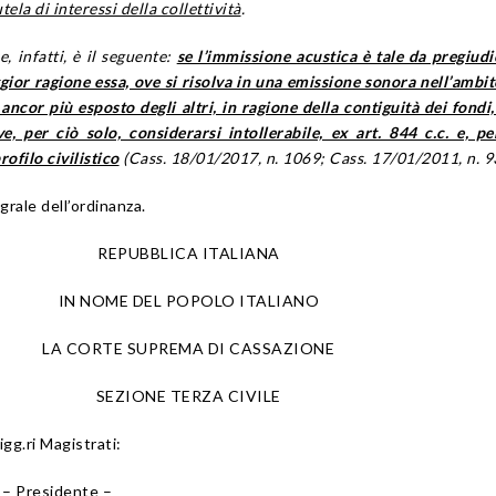
ela di interessi della collettività
.
, infatti, è il seguente:
se l’immissione acustica è tale da pregiudi
gior ragione essa, ove si risolva in una emissione sonora nell’ambit
ancor più esposto degli altri, in ragione della contiguità dei fondi,
, per ciò solo, considerarsi intollerabile, ex art. 844 c.c. e, pe
rofilo civilistico
(Cass. 18/01/2017, n. 1069; Cass. 17/01/2011, n. 93
grale dell’ordinanza.
REPUBBLICA ITALIANA
IN NOME DEL POPOLO ITALIANO
LA CORTE SUPREMA DI CASSAZIONE
SEZIONE TERZA CIVILE
igg.ri Magistrati:
– Presidente –