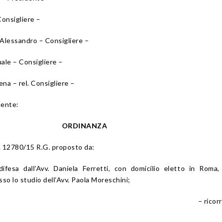
onsigliere –
lessandro – Consigliere –
le – Consigliere –
a – rel. Consigliere –
uente:
ORDINANZA
 n. 12780/15 R.G. proposto da:
ifesa dall’Avv. Daniela Ferretti, con domicilio eletto in Roma,
esso lo studio dell’Avv. Paola Moreschini;
– ricor