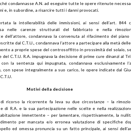
rché condannasse A.N. ad eseguire tutte le opere ritenute necessa
i e, in subordine, a risarcire tutti i danni provocati.
rtata la intollerabilità delle immissioni, ai sensi dell’art. 844 c
usa nelle carenze strutturali del fabbricato e nella rimozio
te dell’attore, condannava la convenuta al rifacimento del piano 
scritte dal C.T.U., condannava l’attore a partecipare alla metà dell
imento a proprie spese del controsoffitto in prossimità del solaio, 
e del C.T.U. R.A. impugnava la decisione di prime cure dinanzi al Tr
, con la sentenza qui impugnata, condannava esclusivamente l’a
, con spese integralmente a suo carico, le opere indicate dal Giu
 C.T.U.
Motivi della decisione
 di ricorso la ricorrente fa leva su due circostanze – la rimozi
e di R.A. e la sua partecipazione nelle scelte e nella realizzazion
 abitazione immettente – per lamentare, rispettivamente, la nullit
dimento per mancata e/o erronea valutazione di specifiche dog
pello ed omessa pronuncia su un fatto principale, ai sensi dell’a