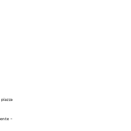
 piazza
rente –