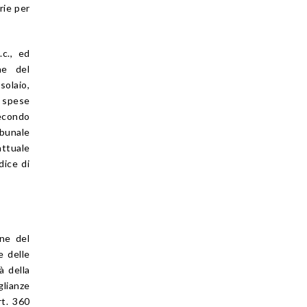
rie per
.c., ed
ne del
solaio,
e spese
secondo
ibunale
ttuale
dice di
one del
e delle
à della
lianze
rt. 360