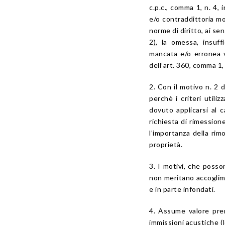
c.p.c., comma 1, n. 4, i
e/o contraddittoria mo
norme di diritto, ai sens
2), la omessa, insuf
mancata e/o erronea v
dell’art. 360, comma 1, n
2. Con il motivo n. 2 
perchè i criteri util
dovuto applicarsi al c
richiesta di rimessione
l’importanza della rimo
proprietà.
3. I motivi, che poss
non meritano accoglime
e in parte infondati.
4. Assume valore premi
immissioni acustiche (l