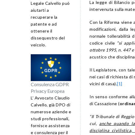
La legge di Bilancio 
Legale Calvello può
intervenuta sulla mater
aiutarti a
recuperare la
Con la Riforma viene a
patente e ad
modificazioni, dalla 
ottenere il
normale tollerabilità d
dissequestro del
codice civile
“si appl
veicolo.
ottobre 1995, n. 447 e
acustico che disciplina
Il Legislatore, con tal
nei casi di richiesta di
vicini di casa).
[1]
Consulenza GDPR
Privacy Europea
In senso conforme all
L’ Avvocato Claudio
di Cassazione (
ordinan
Calvello, già DPO di
numerose aziende e
“Il Tribunale di Reggio
studi professionali,
cui,
anche quando la 
fornisce assistenza
disciplina civilistic
e consulenza per il