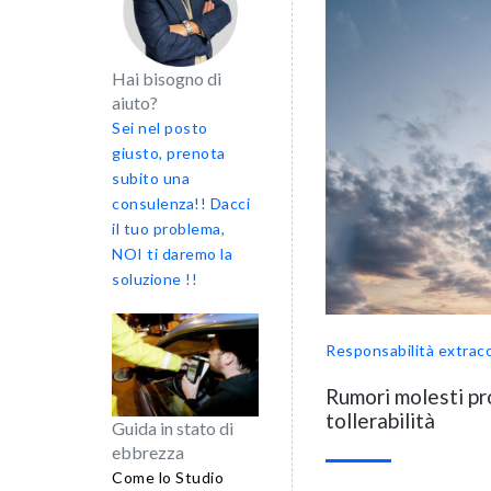
Hai bisogno di
aiuto?
Sei nel posto
giusto, prenota
subito una
consulenza!! Dacci
il tuo problema,
NOI ti daremo la
soluzione !!
Responsabilità extrac
Rumori molesti pro
tollerabilità
Guida in stato di
ebbrezza
Come lo Studio