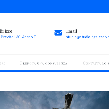
dirizzo
Email
 Previtali 30-Abano T.
studio@studiolegalecalvel
ori
Prenota una consulenza
Contatta lo 