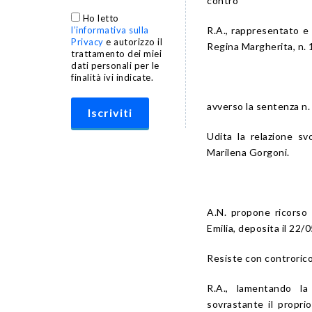
contro
Ho letto
l’informativa sulla
R.A., rappresentato e 
Privacy
e autorizzo il
Regina Margherita, n. 1
trattamento dei miei
dati personali per le
finalità ivi indicate.
avverso la sentenza n.
Udita la relazione s
Marilena Gorgoni.
A.N. propone ricorso
Emilia, deposita il 22/
Resiste con controricor
R.A., lamentando la 
sovrastante il proprio