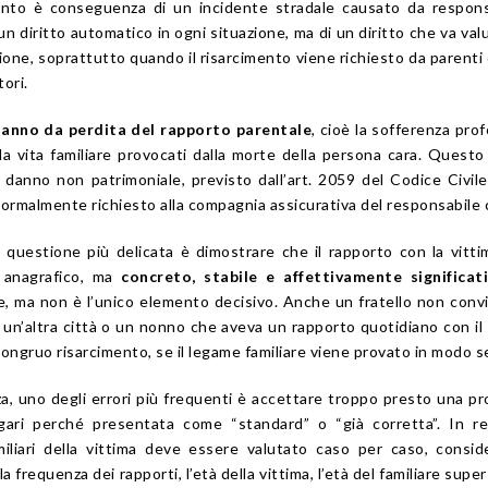
unto è conseguenza di un incidente stradale causato da respons
i un diritto automatico in ogni situazione, ma di un diritto che va val
one, soprattutto quando il risarcimento viene richiesto da parenti 
tori.
anno da perdita del rapporto parentale
, cioè la sofferenza pro
la vita familiare provocati dalla morte della persona cara. Quest
l danno non patrimoniale, previsto dall’art. 2059 del Codice Civile
 normalmente richiesto alla compagnia assicurativa del responsabile c
la questione più delicata è dimostrare che il rapporto con la vitt
 anagrafico, ma
concreto, stabile e affettivamente significat
e, ma non è l’unico elemento decisivo. Anche un fratello non conv
n un’altra città o un nonno che aveva un rapporto quotidiano con il
ngruo risarcimento, se il legame familiare viene provato in modo se
a, uno degli errori più frequenti è accettare troppo presto una p
agari perché presentata come “standard” o “già corretta”. In rea
miliari della vittima deve essere valutato caso per caso, consi
la frequenza dei rapporti, l’età della vittima, l’età del familiare supe