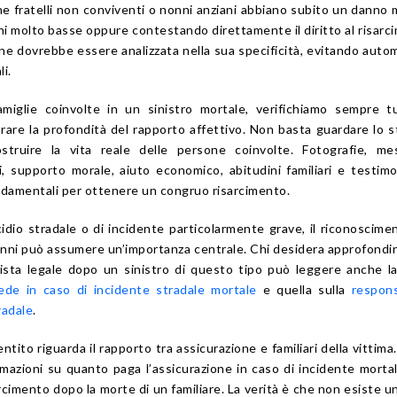
 fratelli non conviventi o nonni anziani abbiano subito un danno 
i molto basse oppure contestando direttamente il diritto al risarc
ione dovrebbe essere analizzata nella sua specificità, evitando auto
li.
iglie coinvolte in un sinistro mortale, verifichiamo sempre tu
trare la profondità del rapporto affettivo. Non basta guardare lo s
ostruire la vita reale delle persone coinvolte. Fotografie, me
i, supporto morale, aiuto economico, abitudini familiari e testim
damentali per ottenere un congruo risarcimento.
idio stradale o di incidente particolarmente grave, il riconoscime
 nonni può assumere un’importanza centrale. Chi desidera approfondi
ista legale dopo un sinistro di questo tipo può leggere anche l
ede in caso di incidente stradale mortale
e quella sulla
respons
radale
.
tito riguarda il rapporto tra assicurazione e familiari della vittima
mazioni su quanto paga l’assicurazione in caso di incidente morta
sarcimento dopo la morte di un familiare. La verità è che non esiste un