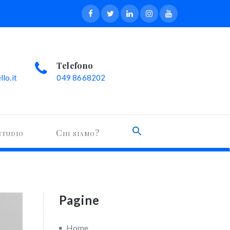
Telefono
lo.it
049 8668202
Search
studio
Chi siamo?
for:
Search Button
Pagine
Home