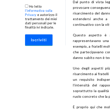
Dal punto di vista le
Ho letto
provocare conseguenze 
l’informativa sulla
risarcimento del danno
Privacy
e autorizzo il
estendersi anche a 
trattamento dei miei
dati personali per le
continuativo con la vit
finalità ivi indicate.
Questo aspetto è pa
rappresentavano una 
esempio, a fratelli mol
che partecipavano conc
danno subito non è te
Uno degli aspetti più
risarcimento ai fratell
un requisito indisp
l’intensità del rap
soprattutto la qualità 
ruolo concreto che la p
È proprio qui che mol