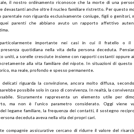
gale, il nostro ordinamento riconosce che la morte di una pers
devastanti anche oltre il nucleo familiare ristretto. Per questo mot
 parentale non riguarda esclusivamente coniuge, figli o genitori,
quei parenti che abbiano avuto un rapporto affettivo auten
tima.
rticolarmente importante nei casi in cui il fratello o il
presenza quotidiana nella vita della persona deceduta. Pensia
to uniti, a sorelle cresciute insieme con rapporti costanti oppure a
retamente alla vita familiare del nipote. In situazioni di questo t
orico, ma reale, profondo e spesso permanente.
 delicati riguarda la convinzione, ancora molto diffusa, secondo
i sarebbe possibile solo in caso di convivenza. In realtà, la convivenz
ensabile. Sicuramente rappresenta un elemento utile per dimo
porto, ma non è l’unico parametro considerato. Oggi viene va
del legame familiare, la frequenza dei contatti, il sostegno recipro
ersona deceduta aveva nella vita dei propri cari.
te compagnie assicurative cercano di ridurre il valore del risarc