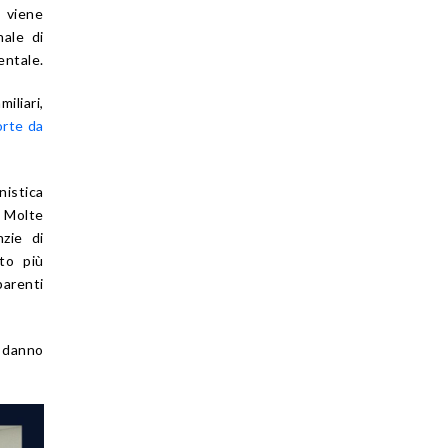
 viene
nale di
entale.
iliari,
orte da
nistica
 Molte
nzie di
to più
parenti
l danno