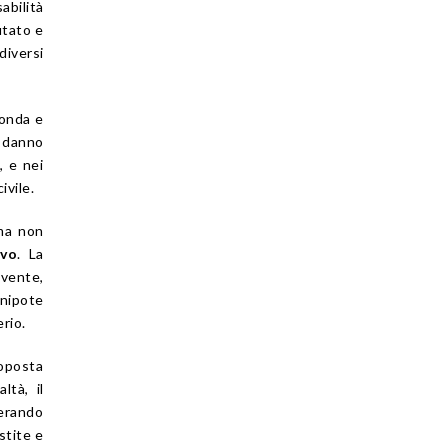
abilità
utato e
diversi
fonda e
o danno
, e nei
ivile.
ima non
ivo
. La
ivente,
 nipote
rio.
roposta
ltà, il
derando
rstite e