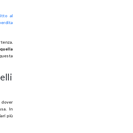
itto al
perdita
rtenza.
quella
uesta
elli
 dover
ssa. In
ari più