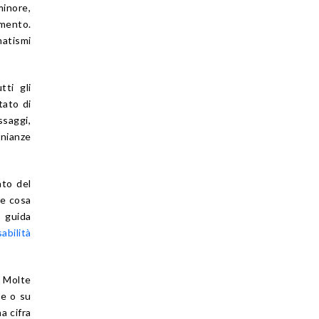
minore,
imento.
matismi
tti gli
tato di
ssaggi,
onianze
nto del
re cosa
a guida
abilità
. Molte
le o su
a cifra