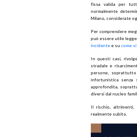
fissa valida per tut
normalmente determina
Milano, considerate ogg
Per comprendere megli
può essere utile legg
incidente
e su
come si 
In questi casi, rivol
stradale e risarcime
persone, soprattutto 
infortunistica senza
approfondita, sopratt
diversi dal nucleo famil
Il rischio, altriment
realmente subito.