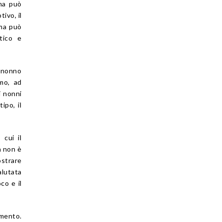
ona può
ivo, il
 ma può
tico e
 nonno
mo, ad
i nonni
ipo, il
 cui il
a non è
strare
lutata
co e il
imento.