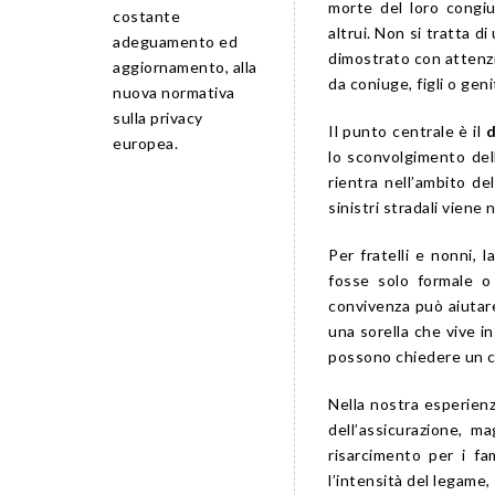
morte del loro congi
costante
altrui. Non si tratta d
adeguamento ed
dimostrato con attenzi
aggiornamento, alla
da coniuge, figli o geni
nuova normativa
sulla privacy
Il punto centrale è il
d
europea.
lo sconvolgimento del
rientra nell’ambito de
sinistri stradali viene
Per fratelli e nonni, 
fosse solo formale o
convivenza può aiutar
una sorella che vive i
possono chiedere un co
Nella nostra esperienz
dell’assicurazione, m
risarcimento per i fa
l’intensità del legame, 