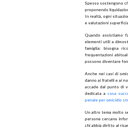
Spesso sostengono che
proponendo liquidazion
In realtà, ogni situaz
e valutazioni superficia
Quando assistiamo fam
elementi utili a dimos
famiglia: bisogna ric
frequentazioni abitual
possono diventare fon
Anche nei casi di omic
danno ai fratelli e ai
accade dal punto di v
dedicata a
cosa succ
penale per omicidio st
Un altro tema molto sen
persone cercano infor
chi abbia diritto al ri