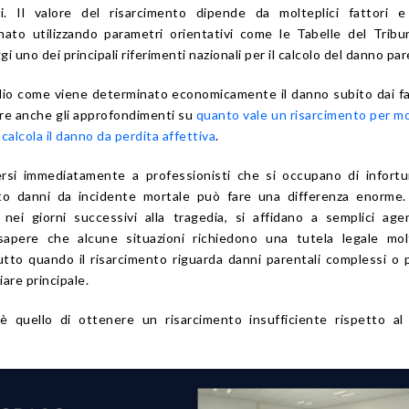
ti. Il valore del risarcimento dipende da molteplici fattori e
to utilizzando parametri orientativi come le Tabelle del Tribu
i uno dei principali riferimenti nazionali per il calcolo del danno par
o come viene determinato economicamente il danno subito dai fam
ere anche gli approfondimenti su
quanto vale un risarcimento per m
calcola il danno da perdita affettiva
.
gersi immediatamente a professionisti che si occupano di infortu
nto danni da incidente mortale può fare una differenza enorme.
nei giorni successivi alla tragedia, si affidano a semplici age
 sapere che alcune situazioni richiedono una tutela legale mol
utto quando il risarcimento riguarda danni parentali complessi o 
iare principale.
i, è quello di ottenere un risarcimento insufficiente rispetto a