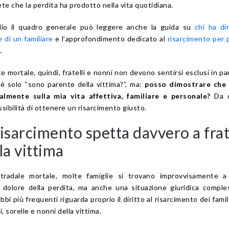
e che la perdita ha prodotto nella vita quotidiana.
lio il quadro generale può leggere anche la guida su
chi ha dir
 di un familiare
e l’approfondimento dedicato al
risarcimento per 
.
e mortale, quindi, fratelli e nonni non devono sentirsi esclusi in pa
 solo “sono parente della vittima?”, ma:
posso dimostrare che 
almente sulla mia vita affettiva, familiare e personale?
Da q
sibilità di ottenere un risarcimento giusto.
isarcimento spetta davvero a frat
la vittima
tradale mortale, molte famiglie si trovano improvvisamente a
l dolore della perdita, ma anche una situazione giuridica comple
bbi più frequenti riguarda proprio il diritto al risarcimento dei famili
i, sorelle e nonni della vittima.