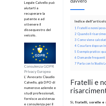
davvero
Legale Calvello può
aiutarti a
recuperare la
patente e ad
Indice dell'artico
ottenere il
1
Fratelli e nonni pos
dissequestro del
2
Quando il risarciment
veicolo.
3
Come viene calcolato
4
Cosa fare dopo un inc
5
Esempio pratico: qua
6
Domande frequenti su
7
Parla con lo Studio 
Consulenza GDPR
Privacy Europea
L’ Avvocato Claudio
Fratelli e 
Calvello, già DPO di
numerose aziende e
risarcimen
studi professionali,
fornisce assistenza
Sì,
fratelli, sorelle 
e consulenza per il