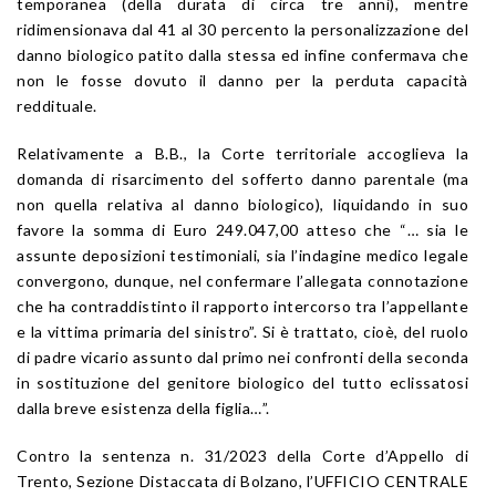
temporanea (della durata di circa tre anni), mentre
ridimensionava dal 41 al 30 percento la personalizzazione del
danno biologico patito dalla stessa ed infine confermava che
non le fosse dovuto il danno per la perduta capacità
reddituale.
Relativamente a B.B., la Corte territoriale accoglieva la
domanda di risarcimento del sofferto danno parentale (ma
non quella relativa al danno biologico), liquidando in suo
favore la somma di Euro 249.047,00 atteso che “… sia le
assunte deposizioni testimoniali, sia l’indagine medico legale
convergono, dunque, nel confermare l’allegata connotazione
che ha contraddistinto il rapporto intercorso tra l’appellante
e la vittima primaria del sinistro”. Si è trattato, cioè, del ruolo
di padre vicario assunto dal primo nei confronti della seconda
in sostituzione del genitore biologico del tutto eclissatosi
dalla breve esistenza della figlia…”.
Contro la sentenza n. 31/2023 della Corte d’Appello di
Trento, Sezione Distaccata di Bolzano, l’UFFICIO CENTRALE