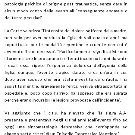
patologia psichica di origine post-traumatica, senza dare in
alcun modo conto delle eventuali “conseguenze anomale o
del tutto peculiari”.
La Corte valorizza “l’intensità del dolore sofferto dalla madre,
non solo per aver perduto la figlia di soli quattro anni, ma
soprattutto per le modalità repentine e cruente con cui è
avvenuto il suo decesso”. “Particolarmente significativi sono
i tormenti che le procurano i reiterati incubi notturni durante
i quali essa ripete l’esperienza dolorosa dell’agonia della
figlia; dunque, l’evento tragico durato circa un’ora in cui,
dopo aver saputo che era stata investita da un’auto, l’ha
assistita mentre, gravemente ferita, veniva elitrasportata in
ospedale e, poco dopo l’arrivo, ha appreso che era spirata
perché erano incurabili le lesioni provocate dall’incidente”.
Va aggiunto che il c.t.u. ha rilevato che “la sig.ra A.A.
presenta e presentava negli ultimi anni (dall’evento fino ad
oggi) una sintomatologia depressiva che corrisponde ad
almeno sette criteri di un Episodio Depressivo Maggiore”.