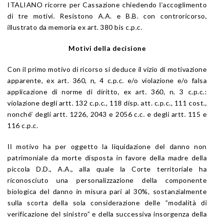
ITALIANO ricorre per Cassazione chiedendo l’accoglimento
di tre motivi. Resistono A.A. e B.B. con controricorso,
illustrato da memoria ex
art. 380 bis
c.p.c.
Motivi della decisione
Con il primo motivo di ricorso si deduce il vizio di motivazione
apparente, ex
art. 360
, n, 4 c.p.c. e/o violazione e/o falsa
applicazione di norme di diritto, ex
art. 360
, n. 3 c.p.c.:
violazione degli
artt. 132
c.p.c., 118 disp. att. c.p.c.,
111
cost.,
nonché’ degli
artt. 1226
,
2043
e
2056
c.c. e degli
artt. 115
e
116
c.p.c.
Il motivo ha per oggetto la liquidazione del danno non
patrimoniale da morte disposta in favore della madre della
piccola D.D., A.A., alla quale la Corte territoriale ha
riconosciuto una personalizzazione della componente
biologica del danno in misura pari al 30%, sostanzialmente
sulla scorta della sola considerazione delle “modalità di
verificazione del sinistro” e della successiva insorgenza della