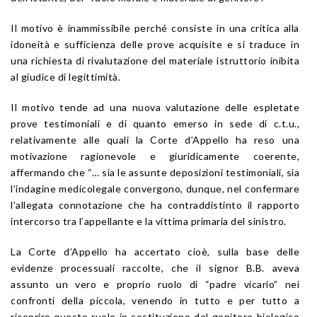
Il motivo è inammissibile perché consiste in una critica alla
idoneità e sufficienza delle prove acquisite e si traduce in
una richiesta di rivalutazione del materiale istruttorio inibita
al giudice di legittimità.
Il motivo tende ad una nuova valutazione delle espletate
prove testimoniali e di quanto emerso in sede di c.t.u.,
relativamente alle quali la Corte d’Appello ha reso una
motivazione ragionevole e giuridicamente coerente,
affermando che “… sia le assunte deposizioni testimoniali, sia
l’indagine medicolegale convergono, dunque, nel confermare
l’allegata connotazione che ha contraddistinto il rapporto
intercorso tra l’appellante e la vittima primaria del sinistro.
La Corte d’Appello ha accertato cioè, sulla base delle
evidenze processuali raccolte, che il signor B.B. aveva
assunto un vero e proprio ruolo di “padre vicario” nei
confronti della piccola, venendo in tutto e per tutto a
ricoprire questo ruolo in sostituzione del genitore biologico