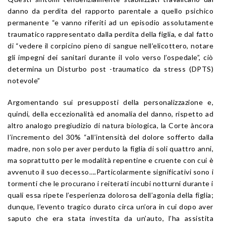
danno da perdita del rapporto parentale a quello psichico
permanente “e vanno riferiti ad un episodio assolutamente
traumatico rappresentato dalla perdita della figlia, e dal fatto
di “vedere il corpicino pieno di sangue nell’elicottero, notare
gli impegni dei sanitari durante il volo verso l’ospedale”, ciò
determina un Disturbo post -traumatico da stress (DPTS)
notevole”
Argomentando sui presupposti della personalizzazione e,
quindi, della eccezionalità ed anomalia del danno, rispetto ad
altro analogo pregiudizio di natura biologica, la Corte àncora
l’incremento del 30% “all’intensità del dolore sofferto dalla
madre, non solo per aver perduto la figlia di soli quattro anni,
ma soprattutto per le modalità repentine e cruente con cui è
avvenuto il suo decesso….Particolarmente significativi sono i
tormenti che le procurano i reiterati incubi notturni durante i
quali essa ripete l’esperienza dolorosa dell’agonia della figlia;
dunque, l’evento tragico durato circa un’ora in cui dopo aver
saputo che era stata investita da un’auto, l’ha assistita