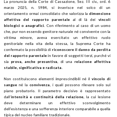
La pronuncia della Corte di Cassazione, Sez. III civ., ord. 6
marzo 2025, n. 5984, si inserisce nel solco di un
orientamento ormai consolidato che valorizza la
dimensione
affettiva del rapporto parentale
al di là dei
vincoli
biologici o anagrafici
. Con riferimento al caso di un uomo
che, pur non essendo genitore naturale né convivente con la
vittima minore, aveva esercitato un effettivo ruolo
genitoriale nella vita della stessa, la Suprema Corte ha
confermato la possibilità di
riconoscere il danno da perdita
del rapporto parentale
in favore di soggetti terzi, purché vi
sia
prova, anche presuntiva
, di una
relazione affettiva
stabile, significativa e radicata
.
Non costituiscono elementi imprescindibili né il
vincolo di
sangue
né la
convivenza
, i quali possono rilevare solo sul
piano probatorio. Il parametro decisivo è rappresentato
dall’
intensità e continuità della relazione
, la cui lesione
deve determinare un effettivo sconvolgimento
dell’esistenza e una sofferenza interiore comparabile a quella
tipica del nucleo familiare tradizionale.