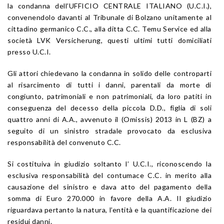
la condanna dell’UFFICIO CENTRALE ITALIANO (U.C.I.),
convenendolo davanti al Tribunale di Bolzano unitamente al
cittadino germanico C.C., alla ditta C.C. Temu Service ed alla
società LVK Versicherung, questi ultimi tutti domiciliati
presso U.C.I.
Gli attori chiedevano la condanna in solido delle controparti
al risarcimento di tutti i danni, parentali da morte di
congiunto, patrimoniali e non patrimoniali, da loro patiti in
conseguenza del decesso della piccola D.D., figlia di soli
quattro anni di A.A., avvenuto il (Omissis) 2013 in L (BZ) a
seguito di un sinistro stradale provocato da esclusiva
responsabilità del convenuto C.C.
Si costituiva in giudizio soltanto l’ U.C.I., riconoscendo la
esclusiva responsabilità del contumace C.C. in merito alla
causazione del sinistro e dava atto del pagamento della
somma di Euro 270.000 in favore della A.A. Il giudizio
riguardava pertanto la natura, l’entità e la quantificazione dei
residui danni.