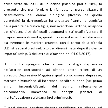
stima fatta dal c.t.u. di un danno psichico pari al 18%, fa
presente che per fondare la richiesta di personalizzare il
risarcimento del danno biologico (diverso da quello
parentale) la danneggiata ha allegato: “tanto la tragicità
della perdita dell’unica figlia, non avendone l’attrice, all’epoca
del sinistro, altri dei quali occuparsi e sui quali riversare il
proprio amore di madre, quanto la circostanza che il decesso
sia avvenuto in maniera cruenta, con il corpo della piccola
D.D. strascinato sul selciato per diversi metri dopo il violento
impatto” (cfr. p. 3 dell’atto di citazione del 04.07.2017).
Il c.t.u. ha spiegato che la sintomatologia depressiva
dell’attrice corrisponde ad almeno sette criteri di un
Episodio Depressivo Maggiore quali sono: umore depresso,
marcata diminuzione di interesse, perdita di peso (nel primo
anno), insonnia/disturbi del sonno, rallentamento
psicomotorio, mancanza di energia, pensieri di
morte/ideazione suicidaria (nei primi mesi).
Questi sintomi tendenzialmente stabilizzati travalicano dal