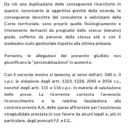
Da ciò una duplicazione delle conseguenze risarcitorie in
quanto, nonostante la oggettiva gravità della vicenda, le
conseguenze descritte dal consulente e valorizzate dalla
Corte territoriale, sono proprio quelle fisiologicamente e
tristemente derivanti da pregiudizi dello stesso (elevato)
grado, sofferte da persone della stessa età e con il
medesimo ruolo genitoriale rispetto alla vittima primaria.
Pertanto, le allegazioni del presente giudizio non
giustificano la “personalizzazione” in aumento.
Con il secondo motivo si lamenta, ai sensi dell’
art. 360
n. 3
c.p.c. la violazione degli
artt. 1223
,
1226
,
2043
e
2056
c.c.,
nonché’ degli
artt. 115
e
116
c.p.c. in materia di valutazione
delle prove. La ricorrente contesta l’avvenuto
riconoscimento e la relativa liquidazione alla
controricorrente A.A. delle spese affrontate per l’assistenza
stragiudiziale prestata in suo favore da alcuni legali e, più in
particolare, dagli avvocati F.F. e E.E..