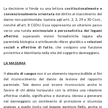
La decisione si fonda su una lettura
costituzionalmente e
convenzionalmente orientata
del diritto al risarcimento del
danno non patrimoniale, ispirata agli artt. 2, 3, 29 e 30 Cost.,
nonché all’art. 8 CEDU. Essa rappresenta un ulteriore passo
verso una tutela
esistenziale e personalistica dei legami
affettivi
, superando visioni formalistiche legate alla
parentela biologica e attribuendo rilievo giuridico a
relazioni
sociali e affettive di fatto
, che svolgono una funzione
protettiva e identitaria nella vita del soggetto danneggiato.
LA MASSIMA
Il
vincolo di sangue
non è un elemento imprescindibile ai fini
del riconoscimento del danno da lesione del rapporto
parentale. Tale danno può essere riconosciuto anche in
favore di chi abbia instaurato con la vittima una relazione
affettiva stabile, significativa e duratura, idonea a generare
nel danneggiato un sentimento di protezione e sicurezza
analogo a quello insito nel legame genitore-figlio, anche in