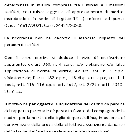
determinata in misura compresa tra i minimi e i massimi
tariffari, costituisce oggetto di apprezzamento di merito,
insindacabile in sede di legittimità'” (conformi sul punto
(
Cass. 16612/2021
;
Cass. 24481/2020
).
La ricorrente non ha dedotto il mancato rispetto dei
parametri tariffari.
Con il terzo motivo si deduce il vizio di motivazione
apparente, ex
art 360
, n. 4 c.p.c., e/o violazione e/o falsa
applicazione di norme di diritto, ex art. 360. n. 3 c.p.c.
violazione degli
artt. 132
c.p.c., 118 disp. att. c.p.c,
art. 111
cost.,
artt. 115
–
116
c.p.c.,
art. 2697
,
art. 2729
e
artt. 2043
–
2056
c.c.
Il motivo ha per oggetto la liquidazione del danno da perdita
del rapporto parentale disposta in favore del compagno della
madre, per la morte della figlia di quest’ultima, in assenza di
convivenza e della prova della effettiva assunzione, da parte
dell’istante, del “ruolo morale e materiale di genitore”.