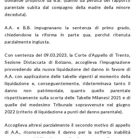
domande proposte da B.B. (danno da perdita del rapporto
parentale subita dal compagno della madre della minore
deceduta).
A.A. e B.B. impugnavano la sentenza di primo grado,
chiedendone la riforma in parte qua, perché ritenuta
parzialmente ingiusta.
Con sentenza del 09.03.2023, la Corte d’Appello di Trento,
Sezione Distaccata di Bolzano, accoglieva l’impugnazione
provvedendo alla nuova liquidazione del danno in favore di
A.A. con applicazione delle tabelle vigenti al momento della
liquidazione e, conseguentemente, rideterminava tanto il
danno non patrimoniale, quanto quello parentale
rispettivamente sulla scorta delle Tabelle Milanesi 2021 e di
quelle del medesimo Tribunale sopravvenute nel giugno
2022 (criterio di liquidazione a punti del danno parentale).
Accoglieva altresì parzialmente il secondo motivo di appello
di A.A., riconoscendole il danno per la sofferta inabilità