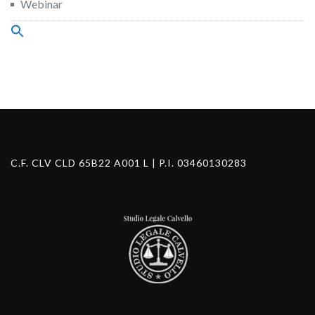
Webinar
Search
for:
Search Button
C.F. CLV CLD 65B22 A001 L | P.I. 03460130283