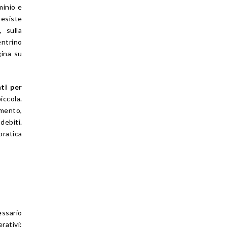
minio e
 esiste
 sulla
entrino
gina su
ti per
iccola.
mento,
debiti.
pratica
ssario
rativi: