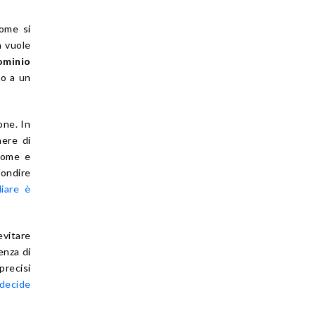
Come si
n vuole
ominio
no a un
one. In
nere di
nome e
fondire
liare è
vitare
enza di
precisi
 decide