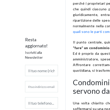
perché i proprietari 
che quindi ciascuno p
giuridicamente, entr
ripartizione delle spe
normalmente nella com
quali sono le parti co
Resta
Il punto centrale, qu
aggiornato!
“fare” un condominio
Iscriviti alla
Ed è proprio da ques
Newsletter
amministratore, spese,
Affrontare correttam
quotidiana, si trasform
Condominio
servono da
Una volta chiarito c
soffermarsi su una noz