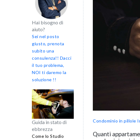
Hai bisogno di
aiuto?
Sei nel posto
giusto, prenota
subito una
consulenza!! Dacci
il tuo problema,
NOI ti daremo la
soluzione !!
Condominio in pillole
I
Guida in stato di
ebbrezza
Quanti appartamen
Come lo Studio