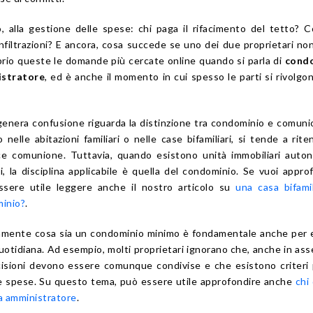
 alla gestione delle spese: chi paga il rifacimento del tetto? 
 infiltrazioni? E ancora, cosa succede se uno dei due proprietari no
prio queste le domande più cercate online quando si parla di
cond
istratore
, ed è anche il momento in cui spesso le parti si rivolgo
genera confusione riguarda la distinzione tra condominio e comuni
 nelle abitazioni familiari o nelle case bifamiliari, si tende a rite
ce comunione. Tuttavia, quando esistono unità immobiliari auto
i, la disciplina applicabile è quella del condominio. Se vuoi appro
sere utile leggere anche il nostro articolo su
una casa bifami
minio?
.
mente cosa sia un condominio minimo è fondamentale anche per e
quotidiana. Ad esempio, molti proprietari ignorano che, anche in ass
cisioni devono essere comunque condivise e che esistono criteri 
lle spese. Su questo tema, può essere utile approfondire anche
chi
a amministratore
.