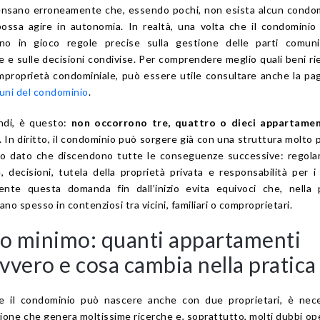
pensano erroneamente che, essendo pochi, non esista alcun condo
ossa agire in autonomia. In realtà, una volta che il condominio
ano in gioco regole precise sulla gestione delle parti comuni,
se e sulle decisioni condivise. Per comprendere meglio quali beni ri
proprietà condominiale, può essere utile consultare anche la pa
muni del condominio
.
indi, è questo:
non occorrono tre, quattro o dieci appartamen
. In diritto, il condominio può sorgere già con una struttura molto p
to dato che discendono tutte le conseguenze successive: regola
 decisioni, tutela della proprietà privata e responsabilità per i 
ente questa domanda fin dall’inizio evita equivoci che, nella 
ano spesso in contenziosi tra vicini, familiari o comproprietari.
 minimo: quanti appartamenti
vvero e cosa cambia nella pratica
he il condominio può nascere anche con due proprietari, è nece
ione che genera moltissime ricerche e, soprattutto, molti dubbi ope