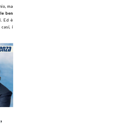
nio, ma
ole ben
i. Ed è
casi, i
,