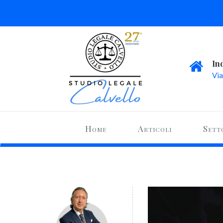
In
Via
Home
Articoli
Sett