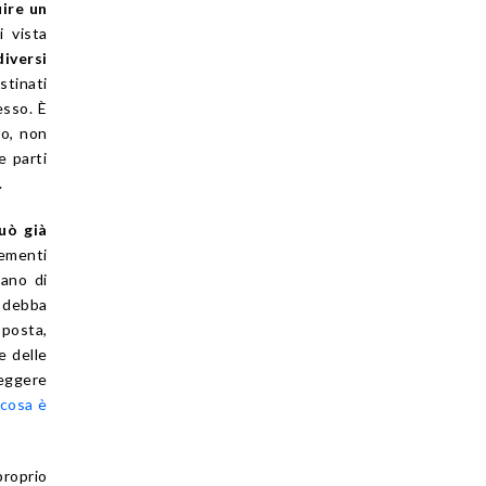
uire un
i vista
iversi
stinati
esso. È
io, non
e parti
.
uò già
lementi
cano di
i debba
sposta,
e delle
leggere
 cosa è
proprio