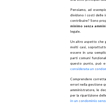
Pensiamo, ad esempio,
dividono i costi delle
contribuire? Sono pro
minimo senza ammin
legale.
Un altro aspetto che 
molti casi, soprattutto
essere in una sempli
parti comuni funzional
questo punto, può es
considerata un condo
Comprendere corretta
errori nella gestione 
amministratore, le de
per la ripartizione de
in un condominio senz