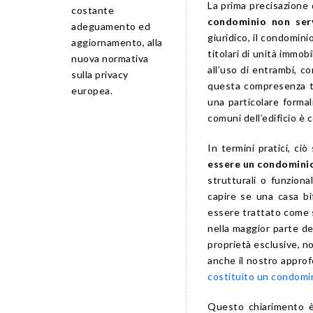
La prima precisazione 
costante
condominio non ser
adeguamento ed
giuridico, il condomin
aggiornamento, alla
titolari di unità immob
nuova normativa
all’uso di entrambi, co
sulla privacy
questa compresenza tr
europea.
una particolare formali
comuni dell’edificio è 
In termini pratici, ciò
essere un condomini
strutturali o funzion
capire se una casa bif
essere trattato come 
nella maggior parte de
proprietà esclusive, n
anche il nostro appr
costituito un condomi
Questo chiarimento è 