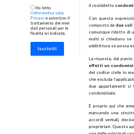
il cosiddetto
condomi
Ho letto
l’informativa sulla
Con questa espression
Privacy
e autorizzo il
trattamento dei miei
composto da
due soli
dati personali per le
comunque ridotto di un
finalità ivi indicate.
molti si chiedono se 
addirittura se possa e
La risposta, dal punto 
effetti un condomini
del codice civile in m
che escluda l’applicazi
due appartamenti si t
condominiale.
È proprio qui che eme
mancando una struttu
accordi verbali, deci
proprietari. Questo a
una delle principali cau