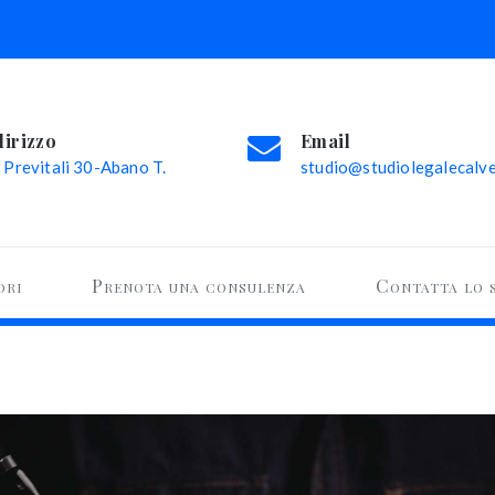
dirizzo
Email
 Previtali 30-Abano T.
studio@studiolegalecalvel
ori
Prenota una consulenza
Contatta lo 