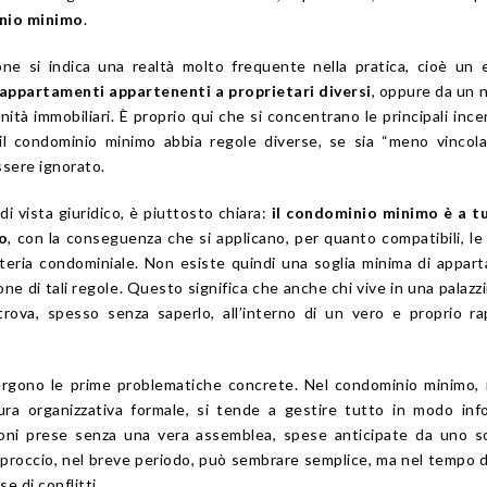
nio minimo
.
e si indica una realtà molto frequente nella pratica, cioè un e
 appartamenti appartenenti a proprietari diversi
, oppure da un
ità immobiliari. È proprio qui che si concentrano le principali ince
il condominio minimo abbia regole diverse, se sia “meno vincol
ssere ignorato.
di vista giuridico, è piuttosto chiara:
il condominio minimo è a tu
o
, con la conseguenza che si applicano, per quanto compatibili, l
ateria condominiale. Non esiste quindi una soglia minima di appar
one di tali regole. Questo significa che anche chi vive in una palazz
rova, spesso senza saperlo, all’interno di un vero e proprio r
rgono le prime problematiche concrete. Nel condominio minimo, i
ra organizzativa formale, si tende a gestire tutto in modo inf
sioni prese senza una vera assemblea, spese anticipate da uno s
pproccio, nel breve periodo, può sembrare semplice, ma nel tempo 
se di conflitti.