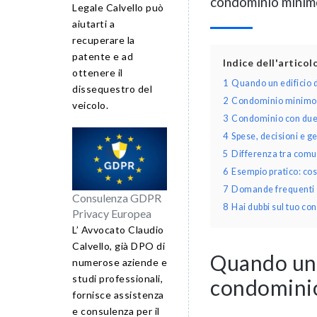
condominio minimo
Legale Calvello può
aiutarti a
recuperare la
patente e ad
Indice dell'artico
ottenere il
1
Quando un edificio 
dissequestro del
2
Condominio minimo: 
veicolo.
3
Condominio con due a
4
Spese, decisioni e 
5
Differenza tra comun
6
Esempio pratico: co
7
Domande frequenti s
Consulenza GDPR
8
Hai dubbi sul tuo c
Privacy Europea
L’ Avvocato Claudio
Calvello, già DPO di
Quando un 
numerose aziende e
studi professionali,
condomini
fornisce assistenza
e consulenza per il