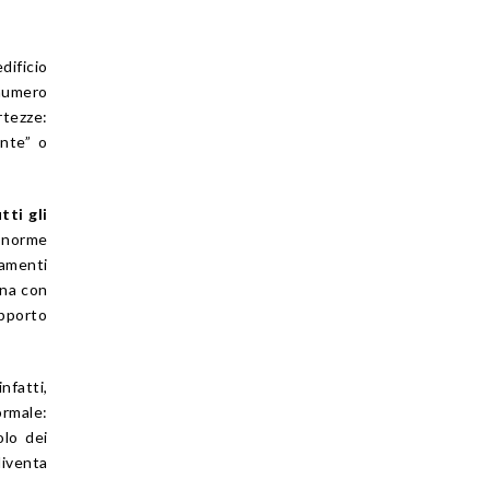
dificio
 numero
rtezze:
ante” o
tti gli
e norme
tamenti
ina con
apporto
nfatti,
ormale:
olo dei
diventa