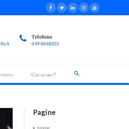
Telefono
lo.it
049 8668202
Search
studio
Chi siamo?
for:
Search Button
Pagine
Home