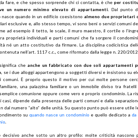
da fare, e che spesso sorprende chi ci contatta, è che
per costit
ve un numero minimo elevato di appartamenti
. Dal punto d
io nasce quando in un edificio coesistono
almeno due proprietari d
iliari esclusive e, allo stesso tempo, vi sono beni o servizi comuni de
me ad esempio il tetto, le scale, il muro maestro, il cortile o l’ingr
a proprietà individuali e parti comuni che fa sorgere il condomin
tà né un atto costitutivo da firmare. La disciplina codicistica dell
contenuta nell’art. 1117 c.c., come riformato dalla legge n. 220/2012
 significa che
anche un fabbricato con due soli appartamenti p
o
, se i due alloggi appartengono a soggetti diversi e insistono su e
ali comuni. È proprio questo il motivo per cui molte persone cer
amiliare, una palazzina familiare o un immobile diviso tra fratell
semplice comunione oppure come vero e proprio condominio. La ri
i casi, dipende dalla presenza delle parti comuni e dalla separazion
on dal numero “alto” delle unità. Su questo punto può essere utile 
ofondimento su
quando nasce un condominio
e quello dedicato a
da
nio
.
decisivo anche sotto un altro profilo: molte criticità nascono 