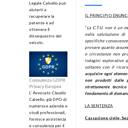
Legale Calvello può
aiutarti a
IL PRINCIPIO ENUN
recuperare la
patente e ad
“
La C.T.U. non è un me
ottenere il
nella valutazione di
dissequestro del
specifiche conoscenze;
veicolo.
provare quanto assume 
o circostanze non pro
indagini esplorative 
soltanto con il ricor
acquisire ogni elemen
Consulenza GDPR
non prodotti dalle p
Privacy Europea
strettamente tecnico
L’ Avvocato Claudio
fondamento di domande
Calvello, già DPO di
LA SENTENZA
numerose aziende e
studi professionali,
Cassazione civile, Sez
fornisce assistenza
e consulenza per il