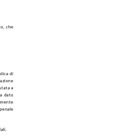
co, che
lica di
razione
stata a
va dato
almente
e penale
ali.