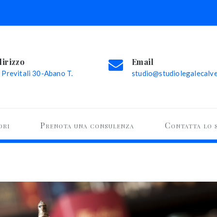
dirizzo
Email
 Previtali 30-Abano T.
studio@studiolegalecalvel
ori
Prenota una consulenza
Contatta lo 