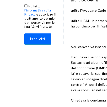
Bruno DURANTE;
Ho letto
l’informativa sulla
udito l’Avvocato Carl
Privacy
e autorizzo il
trattamento dei miei
udito il P.M., in per
dati personali per le
ha concluso per il riget
finalità ivi indicate.
S.A. conveniva innanzi 
Deduceva che con espo
Sassari e ad alcuni uffi
del condominio (OMISSI
lui e recava la sua fi
l’avvio ad indagini di
contro l’ A. per il deli
aveva concluso nel senso
Chiedeva la condanna d