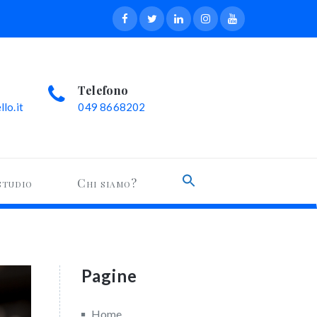
Telefono
lo.it
049 8668202
Search
studio
Chi siamo?
for:
Search Button
Pagine
Home