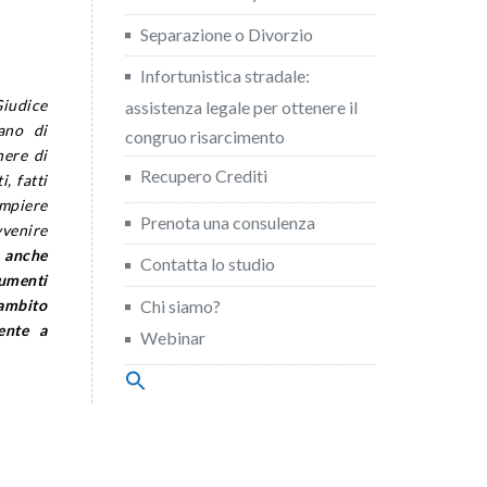
Separazione o Divorzio
Infortunistica stradale:
Giudice
assistenza legale per ottenere il
tano di
congruo risarcimento
nere di
Recupero Crediti
, fatti
ompiere
Prenota una consulenza
vvenire
ò anche
Contatta lo studio
cumenti
Chi siamo?
ambito
ente a
Webinar
Search
for:
Search Button