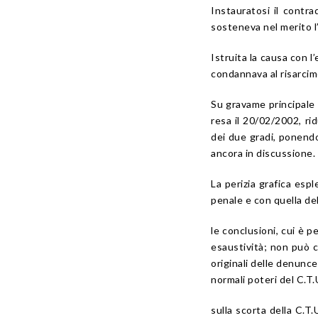
Instauratosi il contra
sosteneva nel merito l
Istruita la causa con l
condannava al risarcime
Su gravame principale d
resa il 20/02/2002, ri
dei due gradi, ponendo 
ancora in discussione.
La perizia grafica espl
penale e con quella del
le conclusioni, cui è p
esaustività; non può co
originali delle denunce
normali poteri del C.T.
sulla scorta della C.T.