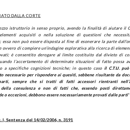
CIATO DALLA CORTE
zzo istruttorio in senso proprio, avendo la finalità di aiutare il 
 elementi acquisiti o nella soluzione di questioni che necessi
 essa non può essere disposta al fine di esonerare la parte dall’o
ovvero di compiere un’indagine esplorativa alla ricerca di elementi
vati; è consentito derogare al limite costituito dal divieto di c
quando l’accertamento di determinate situazioni di fatto possa a
so a specifiche cognizioni tecniche; in questo caso
il C.T.U. pu
to necessario per rispondere ai quesiti, sebbene risultante da do
arti, sempre che si tratti di fatti accessori rientranti nell’
 della consulenza e non di fatti che, essendo posti direttam
 o eccezioni, debbono essere necessariamente provati dalle parti
“
. I, Sentenza del 14/02/2006, n. 3191