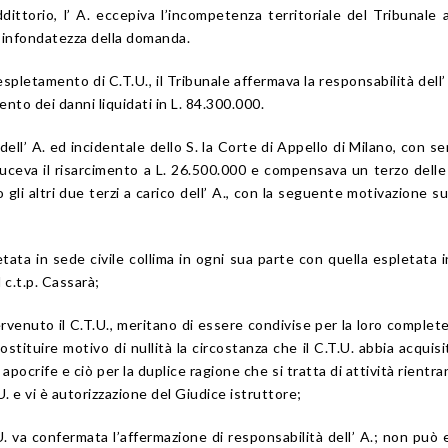
ddittorio, l’ A. eccepiva l’incompetenza territoriale del Tribunale 
’infondatezza della domanda.
’espletamento di C.T.U., il Tribunale affermava la responsabilità dell’ 
nto dei danni liquidati in L. 84.300.000.
ell’ A. ed incidentale dello S. la Corte di Appello di Milano, con s
duceva il risarcimento a L. 26.500.000 e compensava un terzo dell
gli altri due terzi a carico dell’ A., con la seguente motivazione su
etata in sede civile collima in ogni sua parte con quella espletata 
 c.t.p. Cassarà;
ervenuto il C.T.U., meritano di essere condivise per la loro complet
stituire motivo di nullità la circostanza che il C.T.U. abbia acquisit
 apocrife e ciò per la duplice ragione che si tratta di attività rientra
U. e vi è autorizzazione del Giudice istruttore;
U. va confermata l’affermazione di responsabilità dell’ A.; non può 