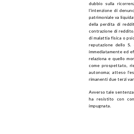
dubbio sulla ricorre
l’intenzione di denunc
patrimoniale va liquida
della perdita di redd
contrazione di reddito,
di malattia fisica o p
reputazione dello S.
immediatamente ed effi
relaziona e quello mor
come prospettato, rie
autonoma; atteso l’es
rimanenti due terzi van
Avverso tale sentenza l
ha resistito con co
impugnata.