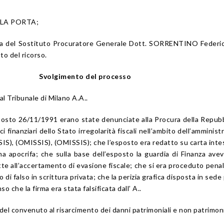
o LA PORTA;
sona del Sostituto Procuratore Generale Dott. SORRENTINO Federi
to del ricorso.
Svolgimento del processo
al Tribunale di Milano A.A..
sto 26/11/1991 erano state denunciate alla Procura della Repubb
ci finanziari dello Stato irregolarità fiscali nell’ambito dell’amminist
S), (OMISSIS), (OMISSIS); che l’esposto era redatto su carta inte
rma apocrifa; che sulla base dell’esposto la guardia di Finanza ave
rette all’accertamento di evasione fiscale; che si era proceduto pen
tto di falso in scrittura privata; che la perizia grafica disposta in sed
 che la firma era stata falsificata dall’ A..
el convenuto al risarcimento dei danni patrimoniali e non patrimoni