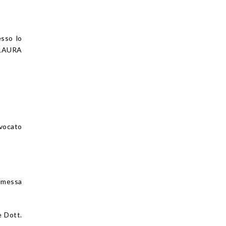
esso lo
 LAURA
vvocato
 emessa
e Dott.