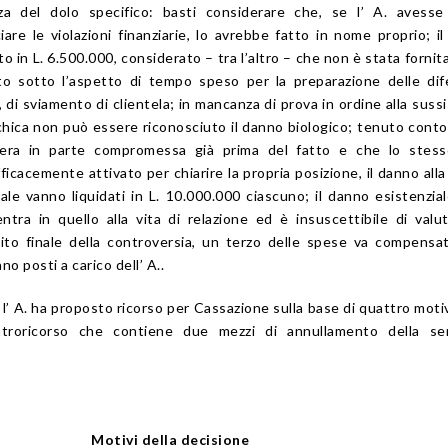
nza del dolo specifico: basti considerare che, se l’ A. avesse
iare le violazioni finanziarie, lo avrebbe fatto in nome proprio; i
to in L. 6.500.000, considerato – tra l’altro – che non è stata fornit
ito sotto l’aspetto di tempo speso per la preparazione delle dif
 di sviamento di clientela; in mancanza di prova in ordine alla suss
sichica non può essere riconosciuto il danno biologico; tenuto conto
 era in parte compromessa già prima del fatto e che lo stess
cacemente attivato per chiarire la propria posizione, il danno alla 
ale vanno liquidati in L. 10.000.000 ciascuno; il danno esistenzial
ntra in quello alla vita di relazione ed è insuscettibile di valu
ito finale della controversia, un terzo delle spese va compensa
no posti a carico dell’ A..
’ A. ha proposto ricorso per Cassazione sulla base di quattro motivi
ntroricorso che contiene due mezzi di annullamento della se
Motivi della decisione