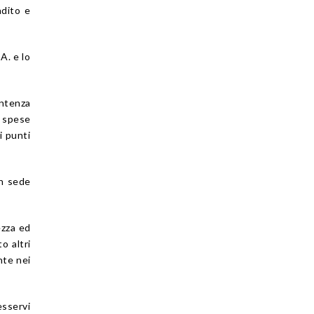
adito e
A. e lo
entenza
e spese
i punti
in sede
ezza ed
o altri
nte nei
esservi