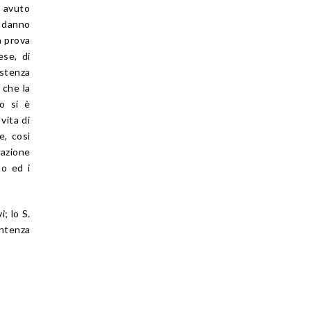
 avuto
l danno
a prova
ese, di
istenza
 che la
o si è
vita di
e, così
tazione
to ed i
; lo S.
ntenza