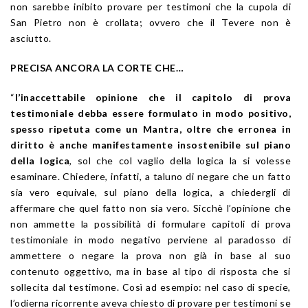
non sarebbe inibito provare per testimoni che la cupola di
San Pietro non è crollata; ovvero che il Tevere non è
asciutto.
PRECISA ANCORA LA CORTE CHE…
“
l’inaccettabile opinione che il capitolo di prova
testimoniale debba essere formulato in modo positivo,
spesso ripetuta come un Mantra, oltre che erronea in
diritto è anche manifestamente insostenibile sul piano
della logica
, sol che col vaglio della logica la si volesse
esaminare. Chiedere, infatti, a taluno di negare che un fatto
sia vero equivale, sul piano della logica, a chiedergli di
affermare che quel fatto non sia vero. Sicchè l’opinione che
non ammette la possibilità di formulare capitoli di prova
testimoniale in modo negativo perviene al paradosso di
ammettere o negare la prova non già in base al suo
contenuto oggettivo, ma in base al tipo di risposta che si
sollecita dal testimone. Così ad esempio: nel caso di specie,
l’odierna ricorrente aveva chiesto di provare per testimoni se