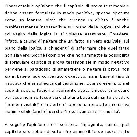
L’inaccettabile opinione che il capitolo di prova testimoniale
debba essere formulato in modo positivo, spesso ripetuta
come un Mantra, oltre che erronea in diritto è anche
manifestamente insostenibile sul piano della logica, sol che
col vaglio della logica la si volesse esaminare. Chiedere,
infatti, a taluno di negare che un fatto sia vero equivale, sul
piano della logica, a chiedergli di affermare che quel fatto
non sia vero. Sicchè l’opinione che non ammette la possibilità
di formulare capitoli di prova testimoniale in modo negativo
perviene al paradosso di ammettere o negare la prova non
già in base al suo contenuto oggettivo, ma in base al tipo di
risposta che si sollecita dal testimone. Così ad esempio: nel
caso di specie, l’odierna ricorrente aveva chiesto di provare
per testimoni se fosse vero che una buca sul manto stradale
“non era visibile”, e la Corte d’appello ha reputato tale prova
inammissibile (anche) perchè “negativamente formulata”.
A seguire l’opinione della sentenza impugnata, quindi, quel
capitolo si sarebbe dovuto dire ammissibile se fosse stato