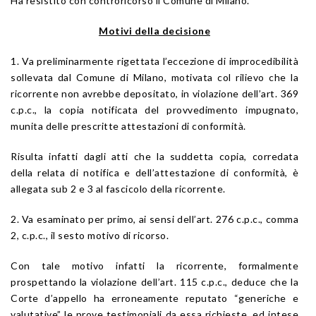
Ha resistito con controricorso il Comune di Milano.
Motivi della decisione
1. Va preliminarmente rigettata l’eccezione di improcedibilità
sollevata dal Comune di Milano, motivata col rilievo che la
ricorrente non avrebbe depositato, in violazione dell’art. 369
c.p.c., la copia notificata del provvedimento impugnato,
munita delle prescritte attestazioni di conformità.
Risulta infatti dagli atti che la suddetta copia, corredata
della relata di notifica e dell’attestazione di conformità, è
allegata sub 2 e 3 al fascicolo della ricorrente.
2. Va esaminato per primo, ai sensi dell’art. 276 c.p.c., comma
2, c.p.c., il sesto motivo di ricorso.
Con tale motivo infatti la ricorrente, formalmente
prospettando la violazione dell’art. 115 c.p.c., deduce che la
Corte d’appello ha erroneamente reputato “generiche e
valutative” le prove testimoniali da essa richieste, ed intese