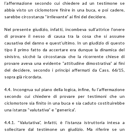
l’affermazione secondo cui chiedere ad un testimone se
abbia visto un ciclomotore finire in una buca, e poi cadere,
sarebbe circostanza “irrilevante” ai fini del decidere.
Nel presente giudizio, infatti, incombeva sull’attrice l’onere
di provare il nesso di causa tra la cosa che si assume
causativa del danno e quest’ultimo. In un giudizio di questo
tipo il primo fatto da accertare era dunque la dinamica del
sinistro, sicchè la circostanza che la ricorrente chiese di
provare aveva una evidente “attitudine dimostrativa” ai fini
del decidere, secondo i principi affermati da Cass. 66/15,
sopra già ricordata.
4.4. Incongrua sul piano della logica, infine, fu l’affermazione
secondo cui chiedere di provare per testimoni che un
ciclomotore sia finito in una buca e sia caduto costituirebbe
una istanza “valutativa” e “generica”.
4.4.1. “Valutativa”, infatti, è l’istanza istruttoria intesa a
sollecitare dal testimone un giudizio. Ma riferire se un