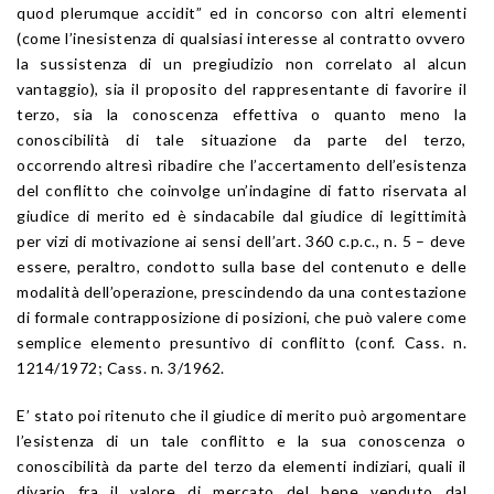
quod plerumque accidit” ed in concorso con altri elementi
(come l’inesistenza di qualsiasi interesse al contratto ovvero
la sussistenza di un pregiudizio non correlato al alcun
vantaggio), sia il proposito del rappresentante di favorire il
terzo, sia la conoscenza effettiva o quanto meno la
conoscibilità di tale situazione da parte del terzo,
occorrendo altresì ribadire che l’accertamento dell’esistenza
del conflitto che coinvolge un’indagine di fatto riservata al
giudice di merito ed è sindacabile dal giudice di legittimità
per vizi di motivazione ai sensi dell’art. 360 c.p.c., n. 5 – deve
essere, peraltro, condotto sulla base del contenuto e delle
modalità dell’operazione, prescindendo da una contestazione
di formale contrapposizione di posizioni, che può valere come
semplice elemento presuntivo di conflitto (conf. Cass. n.
1214/1972; Cass. n. 3/1962.
E’ stato poi ritenuto che il giudice di merito può argomentare
l’esistenza di un tale conflitto e la sua conoscenza o
conoscibilità da parte del terzo da elementi indiziari, quali il
divario fra il valore di mercato del bene venduto dal