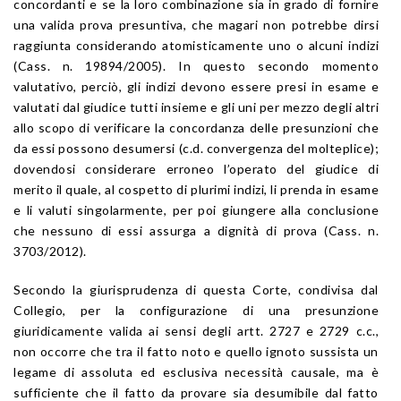
concordanti e se la loro combinazione sia in grado di fornire
una valida prova presuntiva, che magari non potrebbe dirsi
raggiunta considerando atomisticamente uno o alcuni indizi
(Cass. n. 19894/2005). In questo secondo momento
valutativo, perciò, gli indizi devono essere presi in esame e
valutati dal giudice tutti insieme e gli uni per mezzo degli altri
allo scopo di verificare la concordanza delle presunzioni che
da essi possono desumersi (c.d. convergenza del molteplice);
dovendosi considerare erroneo l’operato del giudice di
merito il quale, al cospetto di plurimi indizi, li prenda in esame
e li valuti singolarmente, per poi giungere alla conclusione
che nessuno di essi assurga a dignità di prova (Cass. n.
3703/2012).
Secondo la giurisprudenza di questa Corte, condivisa dal
Collegio, per la configurazione di una presunzione
giuridicamente valida ai sensi degli artt. 2727 e 2729 c.c.,
non occorre che tra il fatto noto e quello ignoto sussista un
legame di assoluta ed esclusiva necessità causale, ma è
sufficiente che il fatto da provare sia desumibile dal fatto