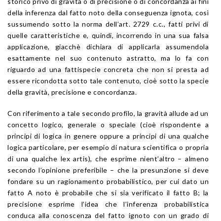
storico privo di gravità o di precisione o di concordanza ai fini
della inferenza dal fatto noto della conseguenza ignota, così
sussumendo sotto la norma dell’art. 2729 c.c., fatti privi di
quelle caratteristiche e, quindi, incorrendo in una sua falsa
applicazione, giacchè dichiara di applicarla assumendola
esattamente nel suo contenuto astratto, ma lo fa con
riguardo ad una fattispecie concreta che non si presta ad
essere ricondotta sotto tale contenuto, cioè sotto la specie
della gravità, precisione e concordanza.
Con riferimento a tale secondo profilo, la gravità allude ad un
concetto logico, generale o speciale (cioè rispondente a
principi di logica in genere oppure a principi di una qualche
logica particolare, per esempio di natura scientifica o propria
di una qualche lex artis), che esprime nient’altro – almeno
secondo l’opinione preferibile – che la presunzione si deve
fondare su un ragionamento probabilistico, per cui dato un
fatto A noto è probabile che si sia verificato il fatto B; la
precisione esprime l’idea che l’inferenza probabilistica
conduca alla conoscenza del fatto ignoto con un grado di