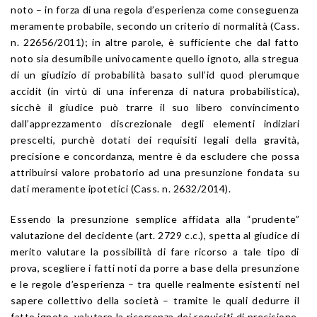
noto – in forza di una regola d’esperienza come conseguenza
meramente probabile, secondo un criterio di normalità (Cass.
n. 22656/2011); in altre parole, è sufficiente che dal fatto
noto sia desumibile univocamente quello ignoto, alla stregua
di un giudizio di probabilità basato sull’id quod plerumque
accidit (in virtù di una inferenza di natura probabilistica),
sicchè il giudice può trarre il suo libero convincimento
dall’apprezzamento discrezionale degli elementi indiziari
prescelti, purchè dotati dei requisiti legali della gravità,
precisione e concordanza, mentre è da escludere che possa
attribuirsi valore probatorio ad una presunzione fondata su
dati meramente ipotetici (Cass. n. 2632/2014).
Essendo la presunzione semplice affidata alla “prudente”
valutazione del decidente (art. 2729 c.c.), spetta al giudice di
merito valutare la possibilità di fare ricorso a tale tipo di
prova, scegliere i fatti noti da porre a base della presunzione
e le regole d’esperienza – tra quelle realmente esistenti nel
sapere collettivo della società – tramite le quali dedurre il
fatto ignoto, valutare la ricorrenza dei requisiti di precisione,