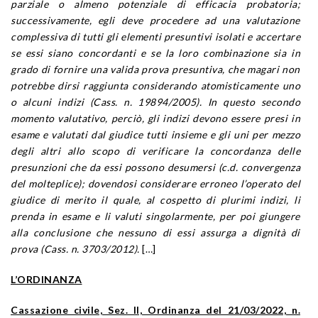
parziale o almeno potenziale di efficacia probatoria;
successivamente, egli deve procedere ad una valutazione
complessiva di tutti gli elementi presuntivi isolati e accertare
se essi siano concordanti e se la loro combinazione sia in
grado di fornire una valida prova presuntiva, che magari non
potrebbe dirsi raggiunta considerando atomisticamente uno
o alcuni indizi (Cass. n. 19894/2005). In questo secondo
momento valutativo, perciò, gli indizi devono essere presi in
esame e valutati dal giudice tutti insieme e gli uni per mezzo
degli altri allo scopo di verificare la concordanza delle
presunzioni che da essi possono desumersi (c.d. convergenza
del molteplice); dovendosi considerare erroneo l’operato del
giudice di merito il quale, al cospetto di plurimi indizi, li
prenda in esame e li valuti singolarmente, per poi giungere
alla conclusione che nessuno di essi assurga a dignità di
prova (Cass. n. 3703/2012).
[…]
L’ORDINANZA
Cassazione civile, Sez. II, Ordinanza del 21/03/2022, n.