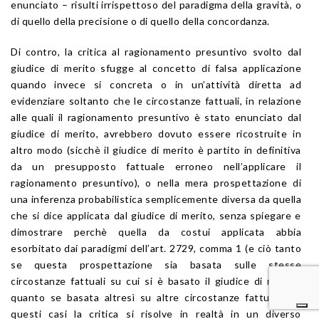
enunciato – risulti irrispettoso del paradigma della gravità, o
di quello della precisione o di quello della concordanza.
Di contro, la critica al ragionamento presuntivo svolto dal
giudice di merito sfugge al concetto di falsa applicazione
quando invece si concreta o in un’attività diretta ad
evidenziare soltanto che le circostanze fattuali, in relazione
alle quali il ragionamento presuntivo è stato enunciato dal
giudice di merito, avrebbero dovuto essere ricostruite in
altro modo (sicchè il giudice di merito è partito in definitiva
da un presupposto fattuale erroneo nell’applicare il
ragionamento presuntivo), o nella mera prospettazione di
una inferenza probabilistica semplicemente diversa da quella
che si dice applicata dal giudice di merito, senza spiegare e
dimostrare perchè quella da costui applicata abbia
esorbitato dai paradigmi dell’art. 2729, comma 1 (e ciò tanto
se questa prospettazione sia basata sulle stesse
circostanze fattuali su cui si è basato il giudice di merito,
quanto se basata altresì su altre circostanze fattuali). In
questi casi la critica si risolve in realtà in un diverso