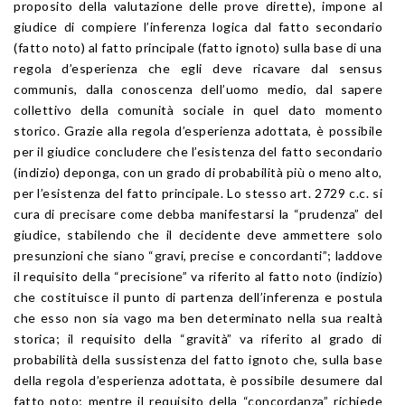
proposito della valutazione delle prove dirette), impone al
giudice di compiere l’inferenza logica dal fatto secondario
(fatto noto) al fatto principale (fatto ignoto) sulla base di una
regola d’esperienza che egli deve ricavare dal sensus
communis, dalla conoscenza dell’uomo medio, dal sapere
collettivo della comunità sociale in quel dato momento
storico. Grazie alla regola d’esperienza adottata, è possibile
per il giudice concludere che l’esistenza del fatto secondario
(indizio) deponga, con un grado di probabilità più o meno alto,
per l’esistenza del fatto principale. Lo stesso art. 2729 c.c. si
cura di precisare come debba manifestarsi la “prudenza” del
giudice, stabilendo che il decidente deve ammettere solo
presunzioni che siano “gravi, precise e concordanti”; laddove
il requisito della “precisione” va riferito al fatto noto (indizio)
che costituisce il punto di partenza dell’inferenza e postula
che esso non sia vago ma ben determinato nella sua realtà
storica; il requisito della “gravità” va riferito al grado di
probabilità della sussistenza del fatto ignoto che, sulla base
della regola d’esperienza adottata, è possibile desumere dal
fatto noto; mentre il requisito della “concordanza” richiede