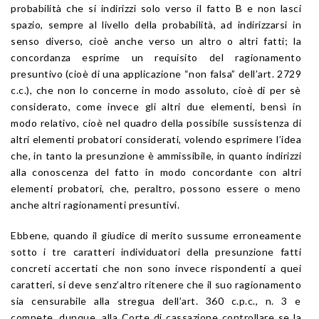
probabilità che si indirizzi solo verso il fatto B e non lasci
spazio, sempre al livello della probabilità, ad indirizzarsi in
senso diverso, cioè anche verso un altro o altri fatti; la
concordanza esprime un requisito del ragionamento
presuntivo (cioè di una applicazione “non falsa” dell’art. 2729
c.c.), che non lo concerne in modo assoluto, cioè di per sè
considerato, come invece gli altri due elementi, bensì in
modo relativo, cioè nel quadro della possibile sussistenza di
altri elementi probatori considerati, volendo esprimere l’idea
che, in tanto la presunzione è ammissibile, in quanto indirizzi
alla conoscenza del fatto in modo concordante con altri
elementi probatori, che, peraltro, possono essere o meno
anche altri ragionamenti presuntivi.
Ebbene, quando il giudice di merito sussume erroneamente
sotto i tre caratteri individuatori della presunzione fatti
concreti accertati che non sono invece rispondenti a quei
caratteri, si deve senz’altro ritenere che il suo ragionamento
sia censurabile alla stregua dell’art. 360 c.p.c., n. 3 e
compete, dunque, alla Corte di cassazione controllare se la