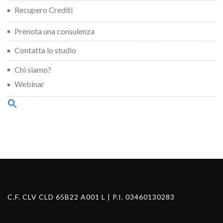
Recupero Crediti
Prenota una consulenza
Contatta lo studio
Chi siamo?
Webinar
Search
for:
Search Button
C.F. CLV CLD 65B22 A001 L | P.I. 03460130283