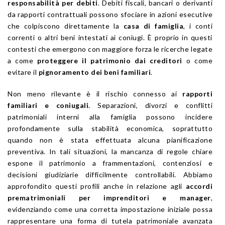
responsabilità per debiti
. Debiti fiscali, bancari o derivanti
da rapporti contrattuali possono sfociare in azioni esecutive
che colpiscono direttamente la
casa di famiglia
, i conti
correnti o altri beni intestati ai coniugi. È proprio in questi
contesti che emergono con maggiore forza le ricerche legate
a come
proteggere il patrimonio dai creditori
o come
evitare il
pignoramento dei beni familiari
.
Non meno rilevante è il rischio connesso ai
rapporti
familiari e coniugali
. Separazioni, divorzi e conflitti
patrimoniali interni alla famiglia possono incidere
profondamente sulla stabilità economica, soprattutto
quando non è stata effettuata alcuna pianificazione
preventiva. In tali situazioni, la mancanza di regole chiare
espone il patrimonio a frammentazioni, contenziosi e
decisioni giudiziarie difficilmente controllabili. Abbiamo
approfondito questi profili anche in relazione agli
accordi
prematrimoniali per imprenditori e manager
,
evidenziando come una corretta impostazione iniziale possa
rappresentare una forma di tutela patrimoniale avanzata