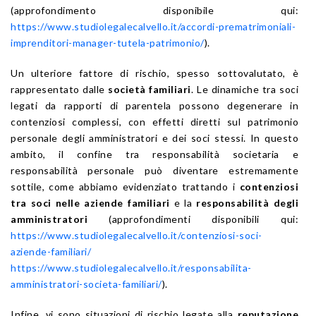
(approfondimento disponibile qui:
https://www.studiolegalecalvello.it/accordi-prematrimoniali-
imprenditori-manager-tutela-patrimonio/
).
Un ulteriore fattore di rischio, spesso sottovalutato, è
rappresentato dalle
società familiari
. Le dinamiche tra soci
legati da rapporti di parentela possono degenerare in
contenziosi complessi, con effetti diretti sul patrimonio
personale degli amministratori e dei soci stessi. In questo
ambito, il confine tra responsabilità societaria e
responsabilità personale può diventare estremamente
sottile, come abbiamo evidenziato trattando i
contenziosi
tra soci nelle aziende familiari
e la
responsabilità degli
amministratori
(approfondimenti disponibili qui:
https://www.studiolegalecalvello.it/contenziosi-soci-
aziende-familiari/
https://www.studiolegalecalvello.it/responsabilita-
amministratori-societa-familiari/
).
Infine, vi sono situazioni di rischio legate alla
reputazione