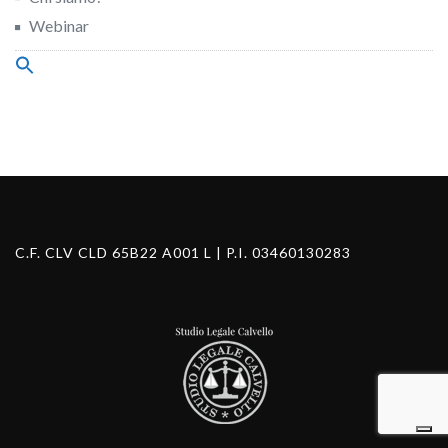
Webinar
Search
for:
Search Button
C.F. CLV CLD 65B22 A001 L | P.I. 03460130283