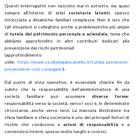
Questi interrogativi non nascono mai in astratto, ma quasi
sempre all’interno di
crisi societarie latenti
, spesso
intrecciate a dinamiche familiari complesse. Non è raro che
tali situazioni si colleghino anche a problematiche più ampie
di
tutela del patrimonio personale e aziendale
, tema che
abbiamo approfondito in altri contributi dedicati alla
prevenzione dei rischi patrimoniali
(approfondimento
utile:
https://www.studiolegalecalvello.it/tutela-patrimonio-
prevenzione-crisi-coniugale/
).
Dal punto di vista operativo, è essenziale chiarire fin da
subito che la responsabilità dell’amministratore di una
società familiare può assumere
diverse forme
:
responsabilità verso la società, verso i soci e, in determinate
circostanze, anche verso terzi. La mancata distinzione tra
sfera familiare e sfera societaria è uno dei principali fattori di
rischio che conducono a
azioni di responsabilità
e a
contenziosi interni, spesso molto lunghi e costosi.