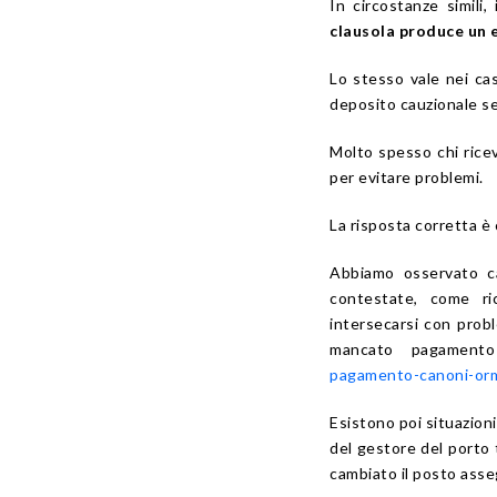
In circostanze simili
clausola produce un
Lo stesso vale nei ca
deposito cauzionale s
Molto spesso chi rice
per evitare problemi.
La risposta corretta è
Abbiamo osservato c
contestate, come ri
intersecarsi con probl
mancato pagament
pagamento-canoni-or
Esistono poi situazion
del gestore del porto
cambiato il posto asse