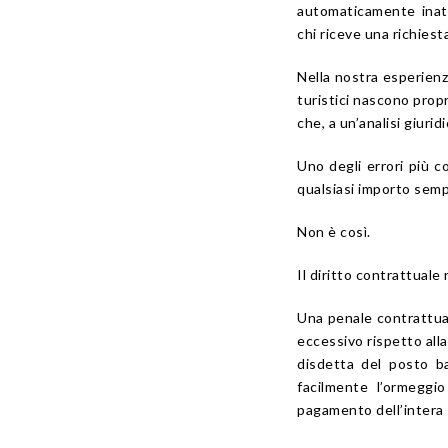
automaticamente inatt
chi riceve una richies
Nella nostra esperienz
turistici nascono pro
che, a un’analisi giurid
Uno degli errori più 
qualsiasi importo sem
Non è così.
Il diritto contrattuale
Una penale contrattua
eccessivo rispetto all
disdetta del posto ba
facilmente l’ormeggi
pagamento dell’intera 