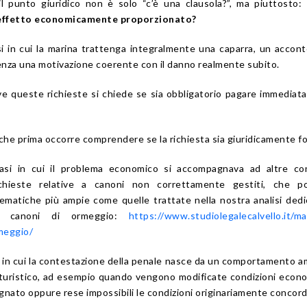
, il punto giuridico non è solo “c’è una clausola?”, ma piuttosto:
 effetto economicamente proporzionato?
si in cui la marina trattenga integralmente una caparra, un accon
enza una motivazione coerente con il danno realmente subito.
ve queste richieste si chiede se sia obbligatorio pagare immedia
 che prima occorre comprendere se la richiesta sia giuridicamente f
asi in cui il problema economico si accompagnava ad altre co
chieste relative a canoni non correttamente gestiti, che p
ematiche più ampie come quelle trattate nella nostra analisi dedi
o canoni di ormeggio:
https://www.studiolegalecalvello.it/m
meggio/
i in cui la contestazione della penale nasce da un comportamento 
 turistico, ad esempio quando vengono modificate condizioni econ
gnato oppure rese impossibili le condizioni originariamente concord