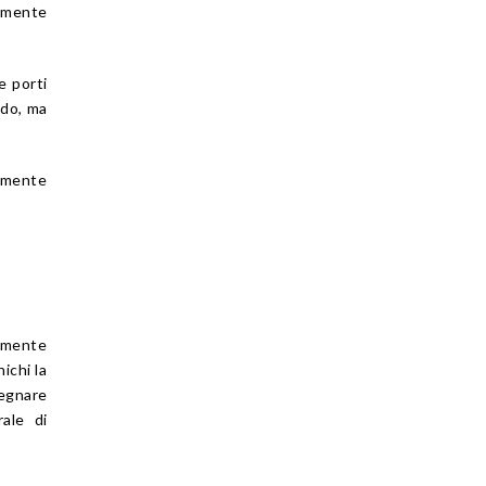
tamente
e porti
ido, ma
ramente
ramente
ichi la
segnare
rale di