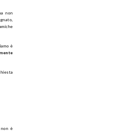
ema non
egnato,
namiche
ziamo è
emente
chiesta
o non è