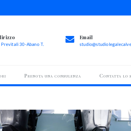
dirizzo
Email
 Previtali 30-Abano T.
studio@studiolegalecalvel
ori
Prenota una consulenza
Contatta lo 