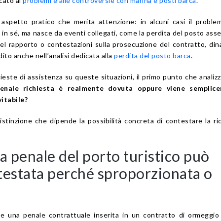
cato ai
problemi e alle controversie con marina e posti barca
.
 aspetto pratico che merita attenzione: in alcuni casi il probl
e in sé, ma nasce da eventi collegati, come la perdita del posto ass
del rapporto o contestazioni sulla prosecuzione del contratto, di
to anche nell’analisi dedicata alla
perdita del posto barca
.
este di assistenza su queste situazioni, il primo punto che analiz
penale richiesta è realmente dovuta oppure viene semplic
itabile?
stinzione che dipende la possibilità concreta di contestare la ri
 penale del porto turistico può
testata perché sproporzionata o
he una penale contrattuale inserita in un contratto di ormeggi