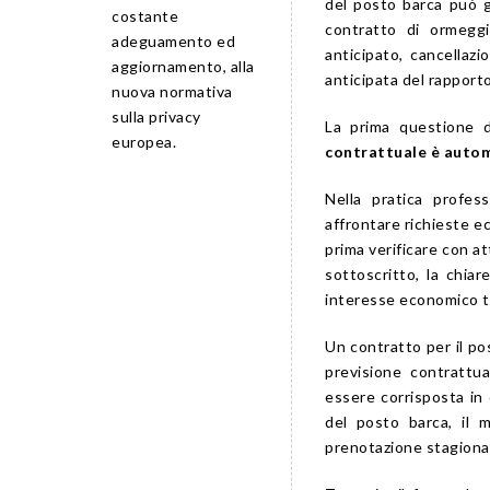
del posto barca può 
costante
contratto di ormegg
adeguamento ed
anticipato, cancellaz
aggiornamento, alla
anticipata del rapport
nuova normativa
sulla privacy
La prima questione d
europea.
contrattuale è autom
Nella pratica profe
affrontare richieste e
prima verificare con at
sottoscritto, la chiar
interesse economico tu
Un contratto per il po
previsione contrattu
essere corrisposta in 
del posto barca, il 
prenotazione stagiona