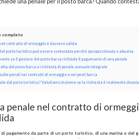
 chiede una penale per il posto barca? Quando contest
lo completo
el contratto di ormeggio è davvero valida
el porto turistico può essere contestata perché sproporzionata o abusiva
nte se il gestore del posto barca richiede il pagamento di una penale
detta del posto barca e richiesta di penale annuale integrale
lle penali nei contratti di ormeggio e nei posti barca
ale dal porto turistico? Valutiamo insieme se la richiesta è realmente dovut
 penale nel contratto di ormeggi
lida
 di pagamento da parte di un porto turistico, di una marina o del 