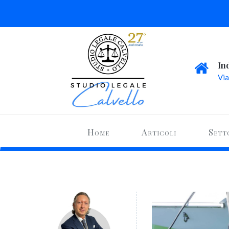
In
Via
Home
Articoli
Sett