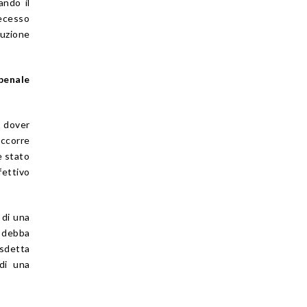
ando il
ecesso
ruzione
penale
 dover
occorre
è stato
fettivo
 di una
 debba
isdetta
di una