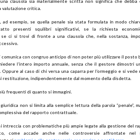
e una clausola sia materialmente scritta non significa che debba
 valutazione critica.
ad esempio, se quella penale sia stata formulata in modo chiaro
tto presenti squilibri significativi, se la richiesta economi
se ci si trovi di fronte a una clausola che, nella sostanza, im
ccessivo.
 comunica con congruo anticipo di non poter più utilizzare il posto 
iedere l’intero importo annuale, senza che il gestore dimostri u
 Oppure al caso di chi versa una caparra per l’ormeggio e si vede
si restituzione, indipendentemente dal momento della disdetta.
più frequenti di quanto si immagini.
si giuridica non si limita alla semplice lettura della parola “penale”, 
complessiva del rapporto contrattuale.
 intreccia con problematiche più ampie legate alla gestione del r
ico, come accade anche nelle controversie affrontate nel 