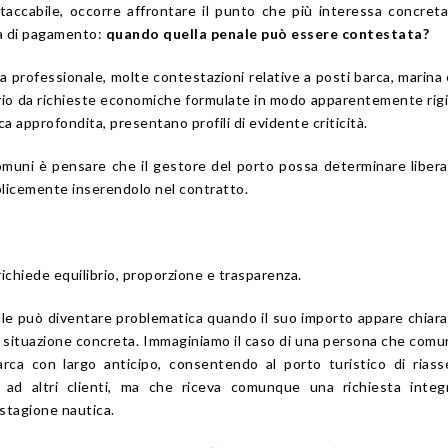
accabile, occorre affrontare il punto che più interessa concre
ta di pagamento:
quando quella penale può essere contestata?
a professionale, molte contestazioni relative a posti barca, marina 
prio da richieste economiche formulate in modo apparentemente rig
ica approfondita, presentano profili di evidente criticità.
comuni è pensare che il gestore del porto possa determinare libe
plicemente inserendolo nel contratto.
 richiede equilibrio, proporzione e trasparenza.
le può diventare problematica quando il suo importo appare chia
a situazione concreta. Immaginiamo il caso di una persona che comun
rca con largo anticipo, consentendo al porto turistico di rias
o ad altri clienti, ma che riceva comunque una richiesta integ
stagione nautica.