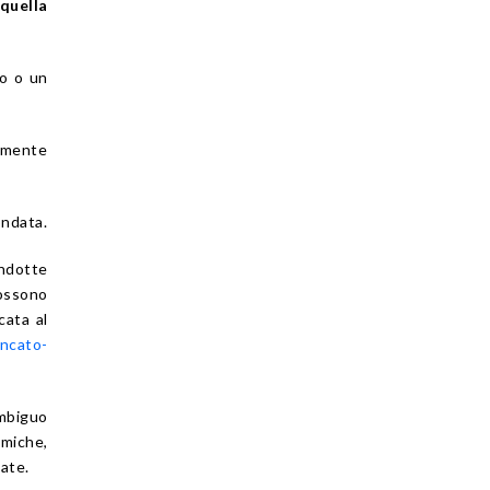
quella
to o un
tamente
ondata.
ndotte
ossono
cata al
ancato-
ambiguo
omiche,
ate.