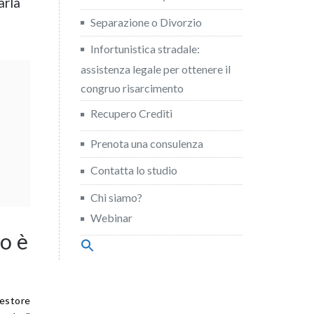
arla
Separazione o Divorzio
Infortunistica stradale:
assistenza legale per ottenere il
congruo risarcimento
Recupero Crediti
Prenota una consulenza
Contatta lo studio
a
Chi siamo?
Webinar
o è
Search
for:
Search Button
gestore