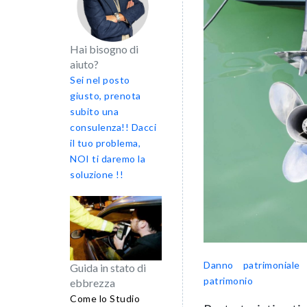
Hai bisogno di
aiuto?
Sei nel posto
giusto, prenota
subito una
consulenza!! Dacci
il tuo problema,
NOI ti daremo la
soluzione !!
Danno patrimoniale
Guida in stato di
patrimonio
ebbrezza
Come lo Studio