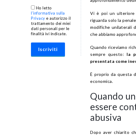
approfondimento dedi
Ho letto
Vi è poi un ulteriore
l’informativa sulla
Privacy
e autorizzo il
riguarda solo la penal
trattamento dei miei
modifiche unilaterali 
dati personali per le
finalità ivi indicate.
che abbiamo approfondi
Quando riceviamo richi
sempre questo:
la 
presentata come inev
È proprio da questa di
economica.
Quando una
essere con
abusiva
Dopo aver chiarito c