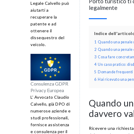
Porto turistico ti
Legale Calvello può
legalmente
aiutarti a
recuperare la
patente e ad
ottenere il
Indice dell'artico
dissequestro del
1
Quando una penale n
veicolo.
2
Quando una penale d
3
Cosa fare concretame
4
Un caso pratico: dis
5
Domande frequenti su
6
Hai ricevuto una pen
Consulenza GDPR
Privacy Europea
L’ Avvocato Claudio
Quando una
Calvello, già DPO di
davvero va
numerose aziende e
studi professionali,
fornisce assistenza
Ricevere una richiesta
e consulenza per il