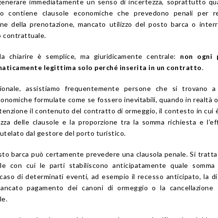
generare immediatamente un senso di incertezza, soprattutto qu
io contiene clausole economiche che prevedono penali per r
ione della prenotazione, mancato utilizzo del posto barca o inter
o contrattuale.
a chiarire è semplice, ma giuridicamente centrale:
non ogni 
aticamente legittima solo perché inserita in un contratto
.
ssionale, assistiamo frequentemente persone che si trovano a
conomiche formulate come se fossero inevitabili, quando in realtà 
tenzione il contenuto del contratto di ormeggio, il contesto in cui 
ezza delle clausole e la proporzione tra la somma richiesta e l’ef
telato dal gestore del porto turistico.
sto barca può certamente prevedere una clausola penale. Si tratta
ale con cui le parti stabiliscono anticipatamente quale somma
caso di determinati eventi, ad esempio il recesso anticipato, la d
mancato pagamento dei canoni di ormeggio o la cancellazione 
le.