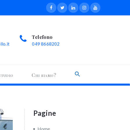
Telefono
lo.it
049 8668202
Search
studio
Chi siamo?
for:
Search Button
Pagine
Home