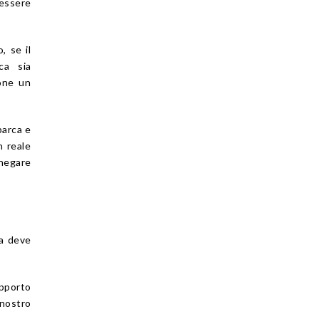
 essere
, se il
ca sia
pone un
barca e
n reale
 negare
ma deve
apporto
nostro