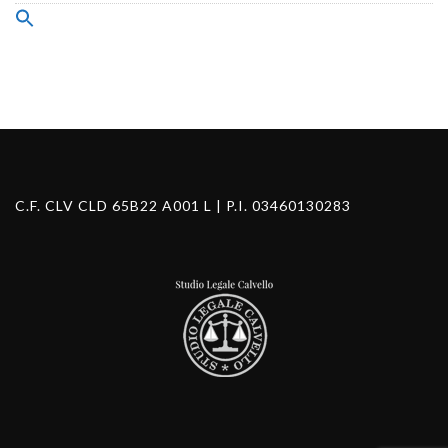
Search
for:
Search Button
C.F. CLV CLD 65B22 A001 L | P.I. 03460130283