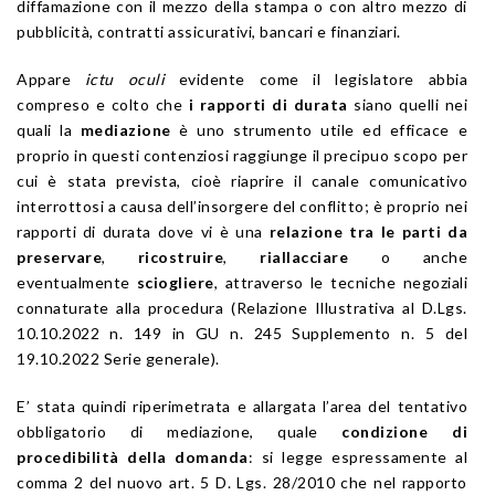
diffamazione con il mezzo della stampa o con altro mezzo di
pubblicità, contratti assicurativi, bancari e finanziari.
Appare
ictu oculi
evidente come il legislatore abbia
compreso e colto che
i rapporti di durata
siano quelli nei
quali la
mediazione
è uno strumento utile ed efficace e
proprio in questi contenziosi raggiunge il precipuo scopo per
cui è stata prevista, cioè riaprire il canale comunicativo
interrottosi a causa dell’insorgere del conflitto; è proprio nei
rapporti di durata dove vi è una
relazione tra le parti da
preservare
,
ricostruire
,
riallacciare
o anche
eventualmente
sciogliere
, attraverso le tecniche negoziali
connaturate alla procedura (Relazione Illustrativa al D.Lgs.
10.10.2022 n. 149 in GU n. 245 Supplemento n. 5 del
19.10.2022 Serie generale).
E’ stata quindi riperimetrata e allargata l’area del tentativo
obbligatorio di mediazione, quale
condizione di
procedibilità della domanda
: si legge espressamente al
comma 2 del nuovo art. 5 D. Lgs. 28/2010 che nel rapporto