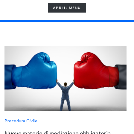
TOGGLE
APRI IL MENÚ
NAVIGATION
Procedura Civile
Nuove materie di mediazione obbligatoria