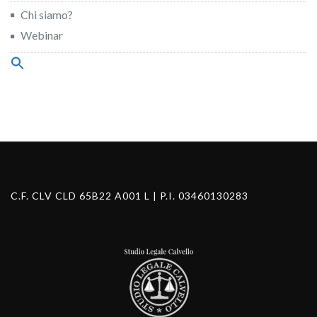
Chi siamo?
Webinar
Search
for:
Search Button
C.F. CLV CLD 65B22 A001 L | P.I. 03460130283