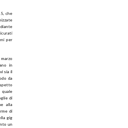
15, che
nizzate
diante
icurati
eni per
4 marzo
ano in
i sia il
modo da
ispetto
l quale
glie di
ne alla
orme di
lla gig
anto un