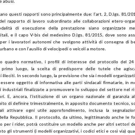
e abusi.
no questi rapporti sono principalmente due: l’art. 2, D.lgs. 81/20
del rapporto di lavoro subordinato alle collaborazioni etero-orga
dalità di esecuzione della prestazione siano organizzate me
itali, e il capo V-bis del medesimo D.lgs. 81/2015, dove sono ass
la per i lavoratori autonomi che svolgono attività di consegna di b
urbano e con l’ausilio di velocipedi o veicoli a motore.
to quadro normativo, i profili di interesse del protocollo del 2
 primo luogo, la scelta di predisporre delle tutele che agisc
 illeciti. In secondo luogo, la previsione che sia i modelli organizzativ
ssere oggetto di informativa alle parti sindacali firmatarie, in 
i industriali finalizzate a promuovere lo sviluppo del settore nel r
tori. E, ancora, l’istituzione di un organo nazionale di garanzia a
ito di definire trimestralmente, in apposito documento tecnico, so
ali attivare ogni utile approfondimento, inclusa la segnalazio
lla Repubblica. Il protocollo, da ultimo, legittimando anche le f
 per i rider, potrà costituire un modello anche per altri settori de
 gli strumenti (i modelli organizzativi, i codici etici e così via) qu