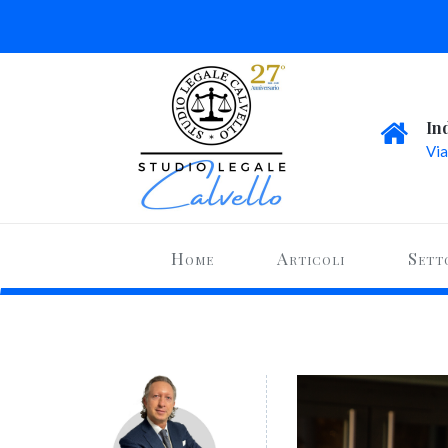
In
Via
Home
Articoli
Sett