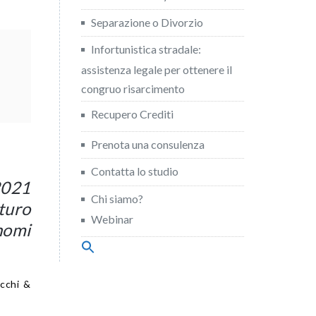
Separazione o Divorzio
Infortunistica stradale:
assistenza legale per ottenere il
congruo risarcimento
Recupero Crediti
Prenota una consulenza
Contatta lo studio
2021
Chi siamo?
turo
Webinar
nomi
Search
for:
Search Button
cchi &