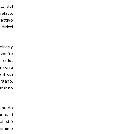
nza del
ralato,
iettivo
diritti
elivery
evenire
condo:
n verrà
 il cui
organo,
faranno
in modo
nni, si
li si è
 minime