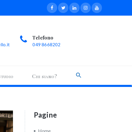
Telefono
lo.it
049 8668202
Search
studio
Chi siamo?
for:
Search Button
Pagine
Home