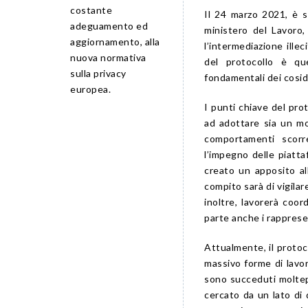
costante
Il 24 marzo 2021, è s
adeguamento ed
ministero del Lavoro, 
aggiornamento, alla
l’intermediazione ille
nuova normativa
del protocollo è que
sulla privacy
fondamentali dei cosidd
europea.
I punti chiave del pro
ad adottare sia un mo
comportamenti scorre
l’impegno delle piatt
creato un apposito alb
compito sarà di vigilar
inoltre, lavorerà coo
parte anche i rappresen
Attualmente, il protoco
massivo forme di lavoro
sono succeduti moltepli
cercato da un lato di q