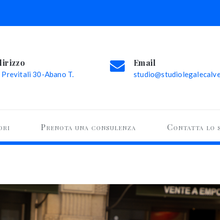
dirizzo
Email
 Previtali 30-Abano T.
studio@studiolegalecalvel
ori
Prenota una consulenza
Contatta lo 