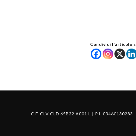
Condividi l'articolo s
C.F. CLV CLD 65B22 A001 L | P.I. 03460130283