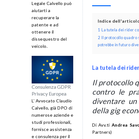
Legale Calvello può
aiutarti a
recuperare la
Indice dell'artico
patente e ad
1
La tutela dei rider 
ottenere il
2
Il protocollo quadro 
dissequestro del
potrebbe in futuro div
veicolo.
La tutela dei rid
Il protocollo
Consulenza GDPR
contro le pra
Privacy Europea
diventare un
L’ Avvocato Claudio
Calvello, già DPO di
della gig eco
numerose aziende e
studi professionali,
Di Avv.ti
Andrea Sav
fornisce assistenza
Partners)
e consulenza per il