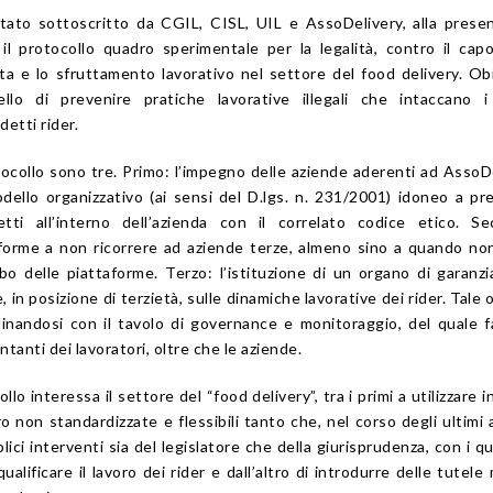
tato sottoscritto da CGIL, CISL, UIL e AssoDelivery, alla prese
il protocollo quadro sperimentale per la legalità, contro il capo
cita e lo sfruttamento lavorativo nel settore del food delivery. Ob
llo di prevenire pratiche lavorative illegali che intaccano i 
etti rider.
tocollo sono tre. Primo: l’impegno delle aziende aderenti ad AssoD
dello organizzativo (ai sensi del D.lgs. n. 231/2001) idoneo a pr
tti all’interno dell’azienda con il correlato codice etico. Se
aforme a non ricorrere ad aziende terze, almeno sino a quando no
o delle piattaforme. Terzo: l’istituzione di un organo di garanzia
e, in posizione di terzietà, sulle dinamiche lavorative dei rider. Tale 
rdinandosi con il tavolo di governance e monitoraggio, del quale 
tanti dei lavoratori, oltre che le aziende.
llo interessa il settore del “food delivery”, tra i primi a utilizzare 
 non standardizzate e flessibili tanto che, nel corso degli ultimi a
ci interventi sia del legislatore che della giurisprudenza, con i qua
ualificare il lavoro dei rider e dall’altro di introdurre delle tutele