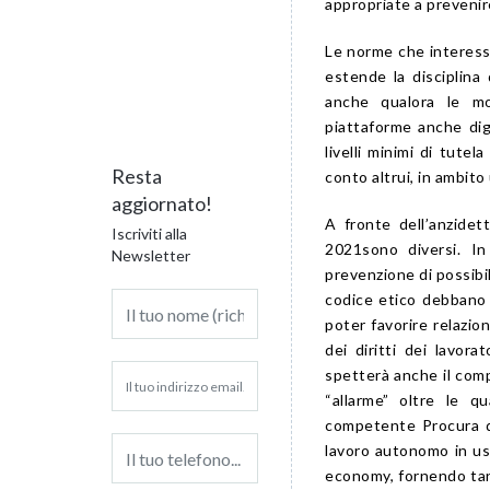
appropriate a prevenir
Le norme che interessa
estende la disciplina 
anche qualora le mo
piattaforme anche dig
livelli minimi di tute
Resta
conto altrui, in ambito 
aggiornato!
A fronte dell’anzidet
Iscriviti alla
2021sono diversi. In
Newsletter
prevenzione di possibili
codice etico debbano e
poter favorire relazion
dei diritti dei lavora
spetterà anche il comp
“allarme” oltre le qu
competente Procura de
lavoro autonomo in uso
economy, fornendo tanto