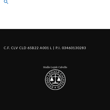
Search
for:
Search Button
C.F. CLV CLD 65B22 A001 L | P.I. 03460130283