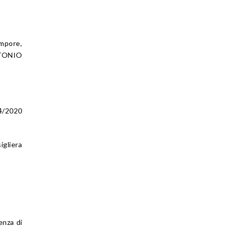
empore,
NTONIO
4/2020
igliera
enza di