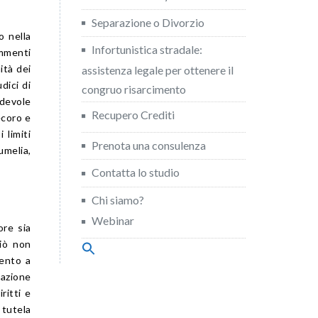
Separazione o Divorzio
o nella
Infortunistica stradale:
mmenti
ità dei
assistenza legale per ottenere il
dici di
congruo risarcimento
devole
Recupero Crediti
ecoro e
 limiti
Prenota una consulenza
umelia,
Contatta lo studio
Chi siamo?
Webinar
ore sia
ciò non
Search
for:
mento a
Search Button
tazione
ritti e
tutela