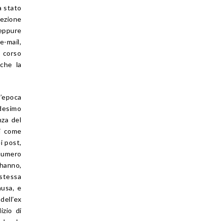
a stato
cezione
neppure
e-mail,
 corso
nche la
l’epoca
edesimo
nza del
ni come
i post,
 numero
 hanno,
 stessa
ausa, e
dell’ex
izio di