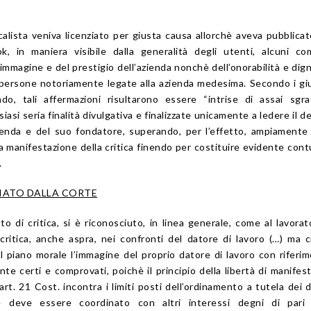
alista veniva licenziato per giusta causa allorchè aveva pubblicat
, in maniera visibile dalla generalità degli utenti, alcuni co
immagine e del prestigio dell’azienda nonchè dell’onorabilità e dign
 persone notoriamente legate alla azienda medesima. Secondo i giu
o, tali affermazioni risultarono essere “intrise di assai sgra
lsiasi seria finalità divulgativa e finalizzate unicamente a ledere il d
ienda e del suo fondatore, superando, per l’effetto, ampiamente i
ta manifestazione della critica finendo per costituire evidente cont
.
CIATO DALLA CORTE
itto di critica, si è riconosciuto, in linea generale, come al lavorat
i critica, anche aspra, nei confronti del datore di lavoro (…) ma 
l piano morale l’immagine del proprio datore di lavoro con riferi
te certi e comprovati, poichè il principio della libertà di manifes
art. 21
Cost. incontra i limiti posti dell’ordinamento a tutela dei di
 e deve essere coordinato con altri interessi degni di pari 