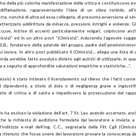
he della più colorita manifestazione della critica e costituiscono e
 diffamazione, rappresentando l’idea di un clima torbido, all’
parte, nonchè di altra ad essa collegata, di presunta avversione al si
ratterizzato addirittura da minacce, pressioni, intrighi e violenze. Gli
accuse, intrise di accenti particolarmente volgari, colpiscono an
issis)” ed in un altro post “(Omissis)”, inducendo l’agevole sugg
. B.B., fondatore delle aziende del gruppo, padre dell’amministrator
cui lavora. In altro post pubblicato il (Omissis)… allega una lista di 
ienda avrebbe fatto assoluto divieto agli autisti di utilizzarle, in qu
na a seguito di approfondite valutazioni empiriche e statistiche…”.
ssis) è stato intimato il licenziamento sul rilievo che i fatti conte
al dipendente, a titolo di dolo o di negligenza grave e ingiustifi
mite di critica e di satira e impedissero la prosecuzione del rapp
o ha escluso la violazione dell’
art. 7
St. Lav.
avendo accertato, anc
, che la richiesta di audizione formulata dal lavoratore e inviata, 
’indirizzo e-mail dell’ing. C.C., segretaria della Filt Cgil (Omissi
ha ritenuto che fosse onere del lavoratore provare la conoscenza d