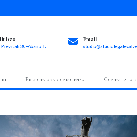
dirizzo
Email
 Previtali 30-Abano T.
studio@studiolegalecalvel
ori
Prenota una consulenza
Contatta lo 