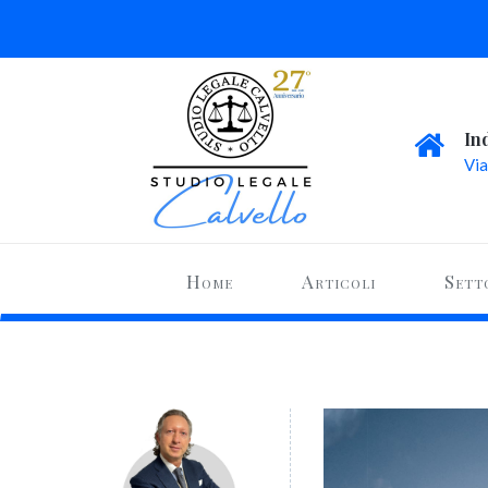
In
Via
Home
Articoli
Sett