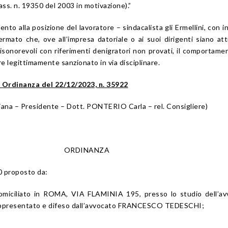
ass. n. 19350 del 2003
in motivazione).”
ento alla posizione del lavoratore – sindacalista gli Ermellini, con in
mato che, ove all’impresa datoriale o ai suoi dirigenti siano att
sonorevoli con riferimenti denigratori non provati, il comportame
e legittimamente sanzionato in via disciplinare.
o, Ordinanza del 22/12/2023, n. 35922
a – Presidente – Dott. PONTERIO Carla – rel. Consigliere)
ORDINANZA
0 proposto da:
domiciliato in ROMA, VIA FLAMINIA 195, presso lo studio dell’a
presentato e difeso dall’avvocato FRANCESCO TEDESCHI;