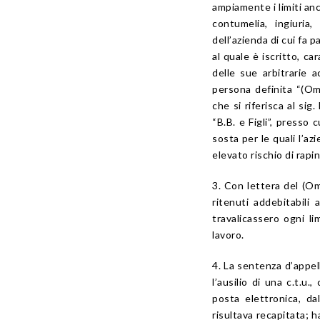
ampiamente i limiti anc
contumelia, ingiuria,
dell’azienda di cui fa 
al quale è iscritto, ca
delle sue arbitrarie 
persona definita “(Om
che si riferisca al sig
“B.B. e Figli”, presso 
sosta per le quali l’az
elevato rischio di rapi
3. Con lettera del (Omi
ritenuti addebitabili 
travalicassero ogni li
lavoro.
4. La sentenza d’appell
l’ausilio di una c.t.u.
posta elettronica, dall
risultava recapitata; 