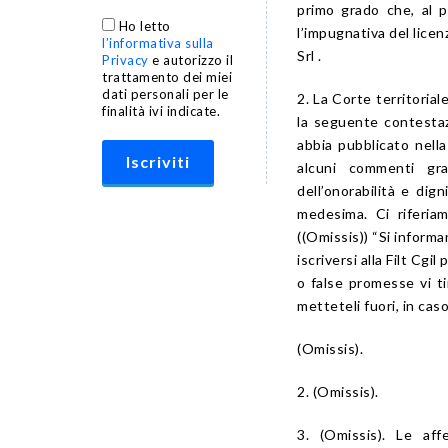
primo grado che, al p
Ho letto
l’impugnativa del licen
l’informativa sulla
Srl .
Privacy
e autorizzo il
trattamento dei miei
dati personali per le
2. La Corte territoria
finalità ivi indicate.
la seguente contestazi
abbia pubblicato nella
alcuni commenti gra
dell’onorabilità e dig
medesima. Ci riferiam
((Omissis)) “Si informan
iscriversi alla Filt Cg
o false promesse vi ti
metteteli fuori, in caso
(Omissis).
2. (Omissis).
3. (Omissis). Le af