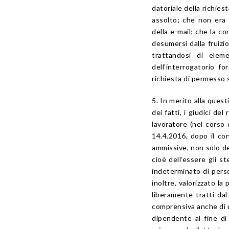
datoriale della richies
assolto; che non era 
della e-mail; che la c
desumersi dalla fruizi
trattandosi di elem
dell’interrogatorio f
richiesta di permesso 
5. In merito alla ques
dei fatti, i giudici d
lavoratore (nel corso d
14.4.2016, dopo il con
ammissive, non solo del
cioè dell’essere gli st
indeterminato di perso
inoltre, valorizzato l
liberamente tratti dal
comprensiva anche di un
dipendente al fine di