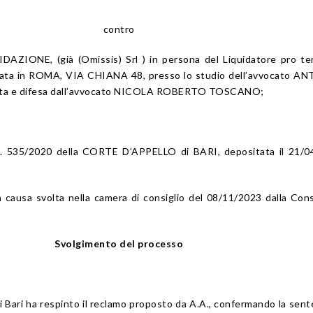
contro
IDAZIONE, (già (Omissis) Srl ) in persona del Liquidatore pro t
liata in ROMA, VIA CHIANA 48, presso lo studio dell’avvocato A
ata e difesa dall’avvocato NICOLA ROBERTO TOSCANO;
n. 535/2020 della CORTE D’APPELLO di BARI, depositata il 21/0
la causa svolta nella camera di consiglio del 08/11/2023 dalla Cons
Svolgimento del processo
di Bari ha respinto il reclamo proposto da A.A., confermando la sent