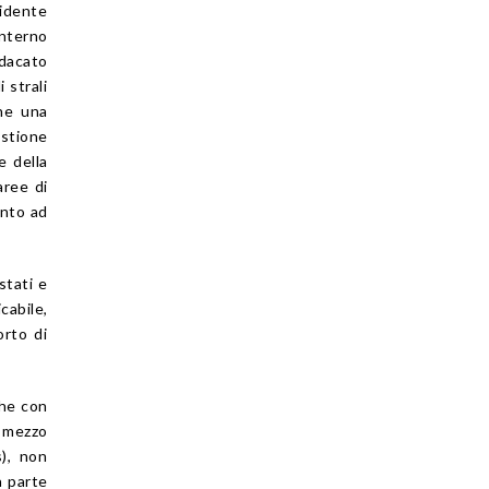
vidente
interno
ndacato
 strali
che una
estione
e della
aree di
anto ad
stati e
cabile,
orto di
he con
a mezzo
s), non
a parte