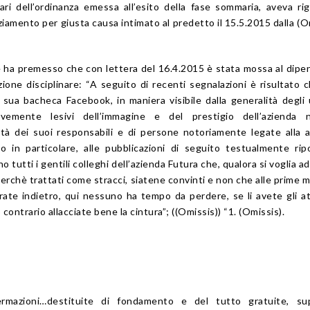
ari dell’ordinanza emessa all’esito della fase sommaria, aveva ri
ziamento per giusta causa intimato al predetto il 15.5.2015 dalla (O
le ha premesso che con lettera del 16.4.2015 è stata mossa al dip
one disciplinare: “A seguito di recenti segnalazioni è risultato c
 sua bacheca Facebook, in maniera visibile dalla generalità degli 
vemente lesivi dell’immagine e del prestigio dell’azienda 
nità dei suoi responsabili e di persone notoriamente legate alla 
o in particolare, alle pubblicazioni di seguito testualmente rip
o tutti i gentili colleghi dell’azienda Futura che, qualora si voglia ad
il perchè trattati come stracci, siatene convinti e non che alle prime 
rate indietro, qui nessuno ha tempo da perdere, se li avete gli at
 contrario allacciate bene la cintura”; ((Omissis)) “1. (Omissis).
fermazioni…destituite di fondamento e del tutto gratuite, su