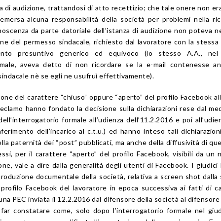
ta di audizione, trattandosi di atto recettizio; che tale onere non er
emersa alcuna responsabilità della società per problemi nella ri
onoscenza da parte datoriale dell’istanza di audizione non poteva 
one del permesso sindacale, richiesto dal lavoratore con la stessa 
ento presuntivo generico ed equivoco (lo stesso A.A., nel
ormale, aveva detto di non ricordare se la e-mail contenesse a
sindacale nè se egli ne usufruì effettivamente).
tione del carattere “chiuso” oppure “aperto” del profilo Facebook al
el reclamo hanno fondato la decisione sulla dichiarazioni rese dal m
ell’interrogatorio formale all’udienza dell’11.2.2016 e poi all’udie
ferimento dell’incarico al c.t.u.) ed hanno inteso tali dichiarazio
la paternità dei “post” pubblicati, ma anche della diffusività di que
essi, per il carattere “aperto” del profilo Facebook, visibili da un
ne, vale a dire dalla generalità degli utenti di Facebook. I giudici
a produzione documentale della società, relativa a screen shot dalla
 profilo Facebook del lavoratore in epoca successiva ai fatti di c
a PEC inviata il 12.2.2016 dal difensore della società al difensore 
 far constatare come, solo dopo l’interrogatorio formale nel giud