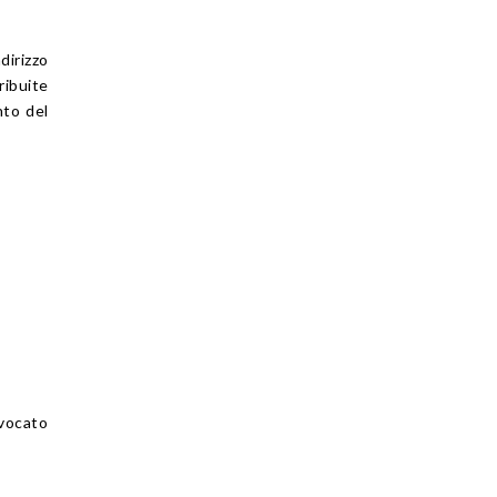
dirizzo
ribuite
nto del
vvocato