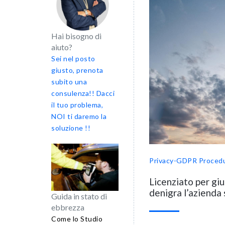
Hai bisogno di
aiuto?
Sei nel posto
giusto, prenota
subito una
consulenza!! Dacci
il tuo problema,
NOI ti daremo la
soluzione !!
Privacy-GDPR
Procedu
Licenziato per giu
denigra l’azienda
Guida in stato di
ebbrezza
Come lo Studio