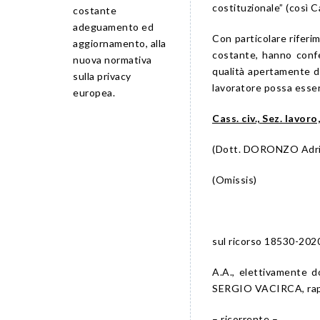
costituzionale” (così
C
costante
adeguamento ed
Con particolare riferim
aggiornamento, alla
costante, hanno confer
nuova normativa
qualità apertamente di
sulla privacy
lavoratore possa esser
europea.
Cass. civ., Sez. lavor
(Dott. DORONZO Adrian
(Omissis)
sul ricorso 18530-202
A.A., elettivamente 
SERGIO VACIRCA, rap
– ricorrente –