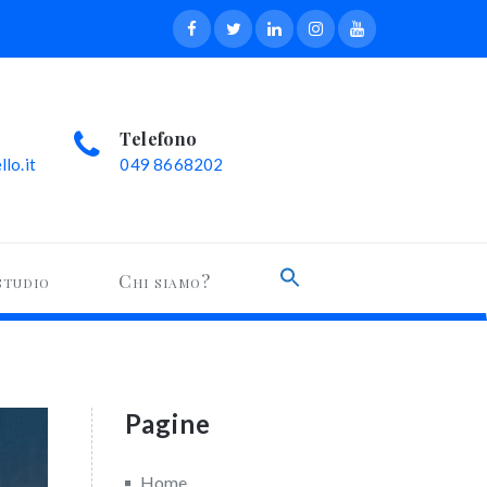
Telefono
lo.it
049 8668202
Search
studio
Chi siamo?
for:
Search Button
Pagine
Home