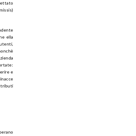
gettato
missis)
endente
he ella
utenti,
nonchè
azienda
ortate:
erire e
minacce
tributi
perano