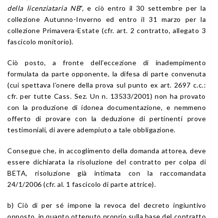
della licenziataria NB
”, e ciò entro il 30 settembre per la
collezione Autunno-Inverno ed entro il 31 marzo per la
collezione Primavera-Estate (cfr. art. 2 contratto, allegato 3
fascicolo monitorio).
Ciò posto, a fronte dell’eccezione di inadempimento
formulata da parte opponente, la difesa di parte convenuta
(cui spettava l’onere della prova sul punto ex art. 2697 c.c.:
cfr. per tutte Cass. Sez. Un n. 13533/2001) non ha provato
con la produzione di idonea documentazione, e nemmeno
offerto di provare con la deduzione di pertinenti prove
testimoniali, di avere adempiuto a tale obbligazione.
Consegue che, in accoglimento della domanda attorea, deve
essere dichiarata la risoluzione del contratto per colpa di
BETA, risoluzione già intimata con la raccomandata
24/1/2006 (cfr. al. 1 fascicolo di parte attrice).
b) Ciò di per sé impone la revoca del decreto ingiuntivo
opposto, in quanto ottenuto proprio sulla base del contratto