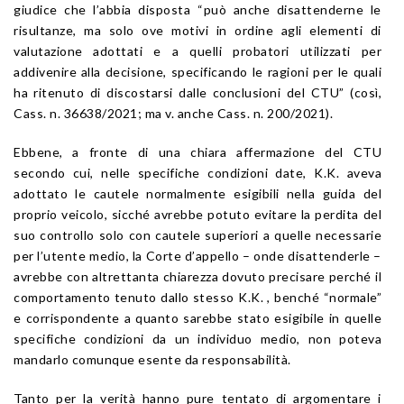
giudice che l’abbia disposta “può anche disattenderne le
risultanze, ma solo ove motivi in ordine agli elementi di
valutazione adottati e a quelli probatori utilizzati per
addivenire alla decisione, specificando le ragioni per le quali
ha ritenuto di discostarsi dalle conclusioni del CTU” (così,
Cass. n. 36638/2021; ma v. anche Cass. n. 200/2021).
Ebbene, a fronte di una chiara affermazione del CTU
secondo cui, nelle specifiche condizioni date, K.K. aveva
adottato le cautele normalmente esigibili nella guida del
proprio veicolo, sicché avrebbe potuto evitare la perdita del
suo controllo solo con cautele superiori a quelle necessarie
per l’utente medio, la Corte d’appello – onde disattenderle –
avrebbe con altrettanta chiarezza dovuto precisare perché il
comportamento tenuto dallo stesso K.K. , benché “normale”
e corrispondente a quanto sarebbe stato esigibile in quelle
specifiche condizioni da un individuo medio, non poteva
mandarlo comunque esente da responsabilità.
Tanto per la verità hanno pure tentato di argomentare i