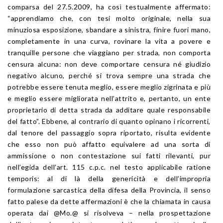
comparsa del 27.5.2009, ha così testualmente affermato:
“apprendiamo che, con tesi molto originale, nella sua
minuziosa esposizione, sbandare a sinistra, finire fuori mano,
completamente in una curva, rovinare la vita a povere e
tranquille persone che viaggiano per strada, non comporta
censura alcuna: non deve comportare censura né giudizio
negativo alcuno, perché si trova sempre una strada che
potrebbe essere tenuta meglio, essere meglio zigrinata e più
e meglio essere migliorata nell’attrito e, pertanto, un ente
proprietario di detta strada da additare quale responsabile
del fatto”. Ebbene, al contrario di quanto opinano i ricorrenti,
dal tenore del passaggio sopra riportato, risulta evidente
che esso non può affatto equivalere ad una sorta di
ammissione o non contestazione sui fatti rilevanti, pur
nell’egida dell’art. 115 c.p.c. nel testo applicabile ratione
temporis: al di là della genericità e dell’impropria
formulazione sarcastica della difesa della Provincia, il senso
fatto palese da dette affermazioni è che la chiamata in causa
operata dai @Mo.@ si risolveva – nella prospettazione