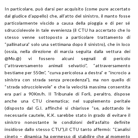
In particolare, può darsi per acquisito (come pure accertato
dal giudice d’appello) che, all’atto del sinistro, il manto fosse
particolarmente viscido a causa della pioggia e di per sé
sdrucciolevole in tale evenienza (il CTU ha accertato che lo
stesso venne sottoposto a particolare trattamento di
“pallinatura” solo una settimana dopo il sinistro), che in loco
(ossia, nella direzione di marcia seguita dalla vettura dei
@Mo.@) vi fossero alcuni segnali di pericolo
(“attraversamento animali selvatici”, “attraversamento
bestiame per 550m”, “curva pericolosa a destra” e “incrocio a
sinistra con strada senza precedenza”), ma non quello di
“strada sdrucciolevole” e che la velocità massima consentita
era pari a 90Km/h. Il Tribunale di Forlì, peraltro, dispose
anche una CTU cinematica; nel supplemento peritale
(disposto dal G.I. affinché si chiarisse “se, adottando le
necessarie cautele, K.K. sarebbe stato in grado di evitare il
sinistro nonostante le condizioni dell’asfalto definite
insidiose dallo stesso CTU”),il CTU tanto affermò: “L’analisi
cineto – dinamica ha permesso di stabilire che al momento