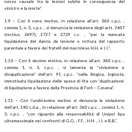
nesso causale tra le lesioni subite in conseguenza del
sinistro e la morte”.
1.9 – Con il nono motivo, in relazione all’art. 360 c.p.c. ,
comma 1, n. 3, c.p.c. , si denuncia la violazione degli artt. 2607
(rectius, 2697), 2727 e 2729 c.c. , “per la mancata
liquidazione del danno da lesione o rottura del rapporto
parentale a favore dei fratelli del macroleso H.H. e I.I.”.
1.10 – Con il decimo motivo, in relazione all’art. 360 c.p.c. ,
comma 1, n. 3, c.p.c. , si lamenta la “violazione e
disapplicazione” dell’art. 91 c.p.c. “nella illogica, ingiusta,
immotivata liquidazione delle spese di lite con ‘duplicazione’
di liquidazione a favore della Provincia di Forlì – Cesena”.
1.11 – Con l’undicesimo motivo si denuncia la violazione
dell’art. 140 c.d.a. , in relazione all’art. 360 c.p.c. , comma 1, n.
3, c.p.c. , “con riguardo alla responsabilità di Unipol Spa
ultramassimale nei confronti di G.G. , F.F. , H.H. , I.I. e B.B.”.