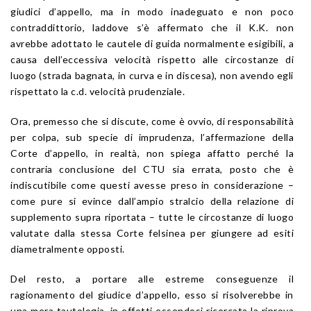
giudici d’appello, ma in modo inadeguato e non poco
contraddittorio, laddove s’è affermato che il K.K. non
avrebbe adottato le cautele di guida normalmente esigibili, a
causa dell’eccessiva velocità rispetto alle circostanze di
luogo (strada bagnata, in curva e in discesa), non avendo egli
rispettato la c.d. velocità prudenziale.
Ora, premesso che si discute, come è ovvio, di responsabilità
per colpa, sub specie di imprudenza, l’affermazione della
Corte d’appello, in realtà, non spiega affatto perché la
contraria conclusione del CTU sia errata, posto che è
indiscutibile come questi avesse preso in considerazione –
come pure si evince dall’ampio stralcio della relazione di
supplemento supra riportata – tutte le circostanze di luogo
valutate dalla stessa Corte felsinea per giungere ad esiti
diametralmente opposti.
Del resto, a portare alle estreme conseguenze il
ragionamento del giudice d’appello, esso si risolverebbe in
una mera tautologia, in effetti essendosi ricercata la riprova