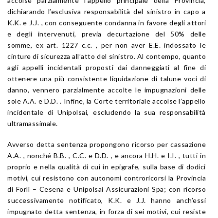
accolse parzialmente l’appello principale della Provincia,
dichiarando l’esclusiva responsabilità del sinistro in capo a
K.K. e J.J. , con conseguente condanna in favore degli attori
e degli intervenuti, previa decurtazione del 50% delle
somme, ex art. 1227 c.c. , per non aver E.E. indossato le
cinture di sicurezza all’atto del sinistro. Al contempo, quanto
agli appelli incidentali proposti dai danneggiati al fine di
ottenere una più consistente liquidazione di talune voci di
danno, vennero parzialmente accolte le impugnazioni delle
sole A.A. e D.D. . Infine, la Corte territoriale accolse l’appello
incidentale di Unipolsai, escludendo la sua responsabilità
ultramassimale.
Avverso detta sentenza propongono ricorso per cassazione
A.A. , nonché B.B. , C.C. e D.D. , e ancora H.H. e I.I. , tutti in
proprio e nella qualità di cui in epigrafe, sulla base di dodici
motivi, cui resistono con autonomi controricorsi la Provincia
di Forlì – Cesena e Unipolsai Assicurazioni Spa; con ricorso
successivamente notificato, K.K. e J.J. hanno anch’essi
impugnato detta sentenza, in forza di sei motivi, cui resiste