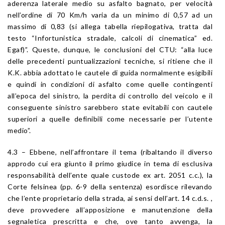
aderenza laterale medio su asfalto bagnato, per velocità
nell’ordine di 70 Km/h varia da un minimo di 0,57 ad un
massimo di 0,83 (si allega tabella riepilogativa, tratta dal
testo “Infortunistica stradale, calcoli di cinematica” ed.
Egaf)”. Queste, dunque, le conclusioni del CTU: “alla luce
delle precedenti puntualizzazioni tecniche, si ritiene che il
K.K. abbia adottato le cautele di guida normalmente esigibili
e quindi in condizioni di asfalto come quelle contingenti
all’epoca del sinistro, la perdita di controllo del veicolo e il
conseguente sinistro sarebbero state evitabili con cautele
superiori a quelle definibili come necessarie per l’utente
medio”.
4.3 – Ebbene, nell’affrontare il tema (ribaltando il diverso
approdo cui era giunto il primo giudice in tema di esclusiva
responsabilità dell’ente quale custode ex art. 2051 c.c.), la
Corte felsinea (pp. 6-9 della sentenza) esordisce rilevando
che l’ente proprietario della strada, ai sensi dell’art. 14 c.d.s. ,
deve provvedere all’apposizione e manutenzione della
segnaletica prescritta e che, ove tanto avvenga, la