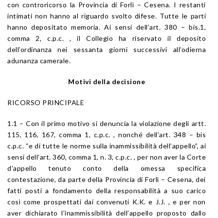
con controricorso la Provincia di Forlì – Cesena. I restanti
intimati non hanno al riguardo svolto difese. Tutte le parti
hanno depositato memoria. Ai sensi dell’art. 380 – bis.1,
comma 2, c.p.c. , il Collegio ha riservato il deposito
dell’ordinanza nei sessanta giorni successivi all’odierna
adunanza camerale.
Motivi della decisione
RICORSO PRINCIPALE
1.1 – Con il primo motivo si denuncia la violazione degli artt.
115, 116, 167, comma 1, c.p.c. , nonché dell’art. 348 – bis
c.p.c. “e di tutte le norme sulla inammissibilità dell’appello”, ai
sensi dell’art. 360, comma 1, n. 3, c.p.c. , per non aver la Corte
d’appello tenuto conto della omessa specifica
contestazione, da parte della Provincia di Forlì – Cesena, dei
fatti posti a fondamento della responsabilità a suo carico
così come prospettati dai convenuti K.K. e J.J. , e per non
aver dichiarato l’inammissibilità dell’appello proposto dallo