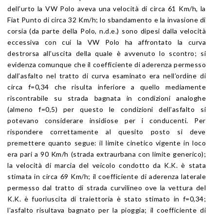
dell’urto la VW Polo aveva una velocità di circa 61 Km/h, la
Fiat Punto di circa 32 Km/h; lo sbandamento e la invasione di
corsia (da parte della Polo, n.d.e.) sono dipesi dalla velocità
eccessiva con cui la VW Polo ha affrontato la curva
destrorsa all’uscita della quale è avvenuto lo scontro; si
evidenza comunque che il coefficiente di aderenza permesso
dall’asfalto nel tratto di curva esaminato era nell’ordine di
circa f=0,34 che risulta inferiore a quello mediamente
riscontrabile su strada bagnata in condizioni analoghe
(almeno f=0,5) per questo le condizioni dell’asfalto si
potevano considerare insidiose per i conducenti. Per
rispondere correttamente al quesito posto si deve
premettere quanto segue: il limite cinetico vigente in loco
era pari a 90 Km/h (strada extraurbana con limite generico);
la velocità di marcia del veicolo condotto da K.K. è stata
stimata in circa 69 Km/h; il coefficiente di aderenza laterale
permesso dal tratto di strada curvilineo ove la vettura del
K.K. è fuoriuscita di traiettoria è stato stimato in f=0,34;
l’asfalto risultava bagnato per la pioggia; il coefficiente di