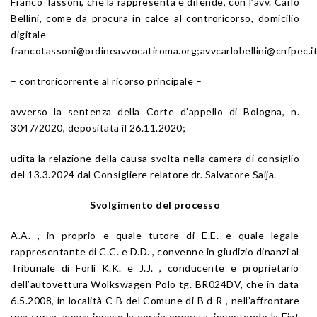
Franco Tassoni, che la rappresenta e difende, con l’avv. Carlo
Bellini, come da procura in calce al controricorso, domicilio
digitale
francotassoni@ordineavvocatiroma.org;avvcarlobellini@cnfpec.i
– controricorrente al ricorso principale –
avverso la sentenza della Corte d’appello di Bologna, n.
3047/2020, depositata il 26.11.2020;
udita la relazione della causa svolta nella camera di consiglio
del 13.3.2024 dal Consigliere relatore dr. Salvatore Saija.
Svolgimento del processo
A.A. , in proprio e quale tutore di E.E. e quale legale
rappresentante di C.C. e D.D. , convenne in giudizio dinanzi al
Tribunale di Forlì K.K. e J.J. , conducente e proprietario
dell’autovettura Wolkswagen Polo tg. BR024DV, che in data
6.5.2008, in località C B del Comune di B d R , nell’affrontare
una curva, aveva invaso la corsia opposta, investendo la Fiat