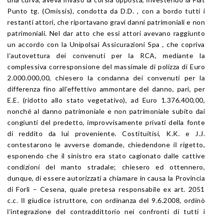
Punto tg. (Omissis), condotta da D.D. , con a bordo tutti i
restanti attori, che riportavano gravi danni patrimoniali e non
patrimoniali. Nel dar atto che essi attori avevano raggiunto
un accordo con la Unipolsai Assicurazioni Spa , che copriva
l’autovettura dei convenuti per la RCA, mediante la
complessiva corresponsione del massimale di polizza di Euro
2.000.000,00, chiesero la condanna dei convenuti per la
differenza fino all’effettivo ammontare del danno, pari, per
E.E. (ridotto allo stato vegetativo), ad Euro 1.376.400,00,
nonché al danno patrimoniale e non patrimoniale subito dai
congiunti del predetto, improvvisamente privati della fonte
di reddito da lui proveniente. Costituitisi, K.K. e J.J.
contestarono le avverse domande, chiedendone il rigetto,
esponendo che il sinistro era stato cagionato dalle cattive
condizioni del manto stradale; chiesero ed ottennero,
dunque, di essere autorizzati a chiamare in causa la Provincia
di Forlì – Cesena, quale pretesa responsabile ex art. 2051
c.c. Il giudice istruttore, con ordinanza del 9.6.2008, ordinò
l’integrazione del contraddittorio nei confronti di tutti i