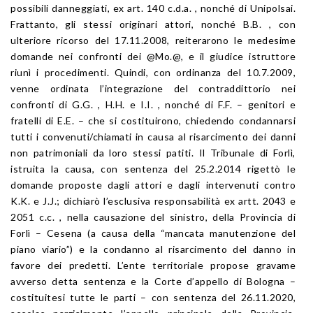
possibili danneggiati, ex art. 140 c.d.a. , nonché di Unipolsai.
Frattanto, gli stessi originari attori, nonché B.B. , con
ulteriore ricorso del 17.11.2008, reiterarono le medesime
domande nei confronti dei @Mo.@, e il giudice istruttore
riunì i procedimenti. Quindi, con ordinanza del 10.7.2009,
venne ordinata l’integrazione del contraddittorio nei
confronti di G.G. , H.H. e I.I. , nonché di F.F. – genitori e
fratelli di E.E. – che si costituirono, chiedendo condannarsi
tutti i convenuti/chiamati in causa al risarcimento dei danni
non patrimoniali da loro stessi patiti. Il Tribunale di Forlì,
istruita la causa, con sentenza del 25.2.2014 rigettò le
domande proposte dagli attori e dagli intervenuti contro
K.K. e J.J.; dichiarò l’esclusiva responsabilità ex artt. 2043 e
2051 c.c. , nella causazione del sinistro, della Provincia di
Forlì – Cesena (a causa della “mancata manutenzione del
piano viario”) e la condanno al risarcimento del danno in
favore dei predetti. L’ente territoriale propose gravame
avverso detta sentenza e la Corte d’appello di Bologna –
costituitesi tutte le parti – con sentenza del 26.11.2020,