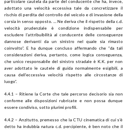
particolare cautela da parte del conducente che ha, invece,
adottato una velocità eccessiva tale da concretizzare il
rischio di perdita del controllo del veicolo e di invasione della
corsia in senso opposto. … Ne deriva che il rispetto della c.d.
velocità prudenziale è condizione indispensabile per
escludere l’attribuibilità al conducente delle conseguenze
dannose derivanti da un sinistro nel quale sia rimasto
coinvolto”. E ha dunque concluso affermando che “da tali
considerazioni deriva, pertanto, come logica conseguenza,
che unico responsabile del sinistro stradale è K.K. per non
aver adottato le cautele di guida normalmente esigibili, a
causa dell’eccessiva velocità rispetto alle circostanze di
luogo”.
4.4.1 – Ritiene la Corte che tale percorso decisorio sia non
conforme alle disposizioni rubricate e non possa dunque
essere condiviso, sotto plurimi profili.
4.4.2 – Anzitutto, premesso che la CTU cinematica di cui s’è
detto ha indubbia natura c.d. percipiente, è ben noto che il