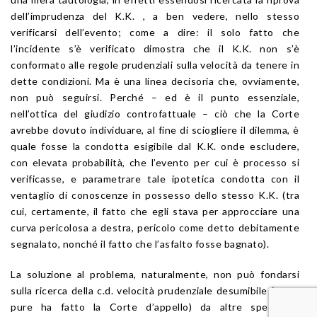
dell’imprudenza del K.K. , a ben vedere, nello stesso
verificarsi dell’evento; come a dire: il solo fatto che
l’incidente s’è verificato dimostra che il K.K. non s’è
conformato alle regole prudenziali sulla velocità da tenere in
dette condizioni. Ma è una linea decisoria che, ovviamente,
non può seguirsi. Perché – ed è il punto essenziale,
nell’ottica del giudizio controfattuale – ciò che la Corte
avrebbe dovuto individuare, al fine di sciogliere il dilemma, è
quale fosse la condotta esigibile dal K.K. onde escludere,
con elevata probabilità, che l’evento per cui è processo si
verificasse, e parametrare tale ipotetica condotta con il
ventaglio di conoscenze in possesso dello stesso K.K. (tra
cui, certamente, il fatto che egli stava per approcciare una
curva pericolosa a destra, pericolo come detto debitamente
segnalato, nonché il fatto che l’asfalto fosse bagnato).
La soluzione al problema, naturalmente, non può fondarsi
sulla ricerca della c.d. velocità prudenziale desumibile (come
pure ha fatto la Corte d’appello) da altre specifiche