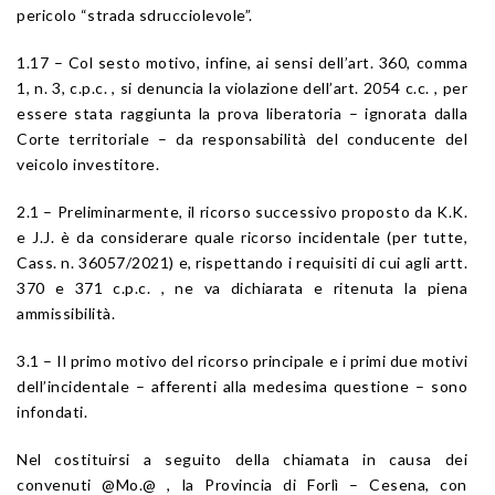
pericolo “strada sdrucciolevole”.
1.17 – Col sesto motivo, infine, ai sensi dell’art. 360, comma
1, n. 3, c.p.c. , si denuncia la violazione dell’art. 2054 c.c. , per
essere stata raggiunta la prova liberatoria – ignorata dalla
Corte territoriale – da responsabilità del conducente del
veicolo investitore.
2.1 – Preliminarmente, il ricorso successivo proposto da K.K.
e J.J. è da considerare quale ricorso incidentale (per tutte,
Cass. n. 36057/2021) e, rispettando i requisiti di cui agli artt.
370 e 371 c.p.c. , ne va dichiarata e ritenuta la piena
ammissibilità.
3.1 – Il primo motivo del ricorso principale e i primi due motivi
dell’incidentale – afferenti alla medesima questione – sono
infondati.
Nel costituirsi a seguito della chiamata in causa dei
convenuti @Mo.@ , la Provincia di Forlì – Cesena, con