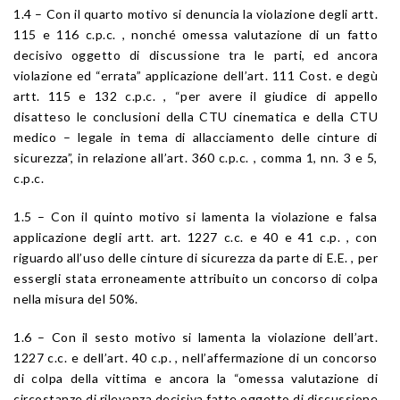
1.4 – Con il quarto motivo si denuncia la violazione degli artt.
115 e 116 c.p.c. , nonché omessa valutazione di un fatto
decisivo oggetto di discussione tra le parti, ed ancora
violazione ed “errata” applicazione dell’art. 111 Cost. e degù
artt. 115 e 132 c.p.c. , “per avere il giudice di appello
disatteso le conclusioni della CTU cinematica e della CTU
medico – legale in tema di allacciamento delle cinture di
sicurezza”, in relazione all’art. 360 c.p.c. , comma 1, nn. 3 e 5,
c.p.c.
1.5 – Con il quinto motivo si lamenta la violazione e falsa
applicazione degli artt. art. 1227 c.c. e 40 e 41 c.p. , con
riguardo all’uso delle cinture di sicurezza da parte di E.E. , per
essergli stata erroneamente attribuito un concorso di colpa
nella misura del 50%.
1.6 – Con il sesto motivo si lamenta la violazione dell’art.
1227 c.c. e dell’art. 40 c.p. , nell’affermazione di un concorso
di colpa della vittima e ancora la “omessa valutazione di
circostanze di rilevanza decisiva fatte oggetto di discussione