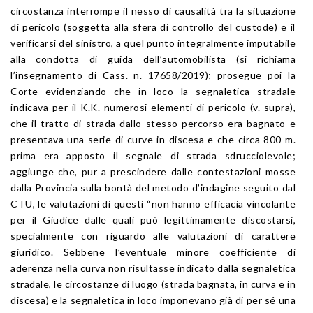
circostanza interrompe il nesso di causalità tra la situazione
di pericolo (soggetta alla sfera di controllo del custode) e il
verificarsi del sinistro, a quel punto integralmente imputabile
alla condotta di guida dell’automobilista (si richiama
l’insegnamento di Cass. n. 17658/2019); prosegue poi la
Corte evidenziando che in loco la segnaletica stradale
indicava per il K.K. numerosi elementi di pericolo (v. supra),
che il tratto di strada dallo stesso percorso era bagnato e
presentava una serie di curve in discesa e che circa 800 m.
prima era apposto il segnale di strada sdrucciolevole;
aggiunge che, pur a prescindere dalle contestazioni mosse
dalla Provincia sulla bontà del metodo d’indagine seguito dal
CTU, le valutazioni di questi “non hanno efficacia vincolante
per il Giudice dalle quali può legittimamente discostarsi,
specialmente con riguardo alle valutazioni di carattere
giuridico. Sebbene l’eventuale minore coefficiente di
aderenza nella curva non risultasse indicato dalla segnaletica
stradale, le circostanze di luogo (strada bagnata, in curva e in
discesa) e la segnaletica in loco imponevano già di per sé una