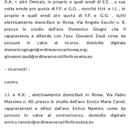
A.A. + altri Omissis, in proprio e quali eredi di E.E. , a sua
volta erede pro quota di F.F. e G.G. , nonché H.H. e I.I. , in
proprio e quali eredi pro quota di F.F. e G.G. , tutti
elettivamente domiciliati in Roma, Via Angelo Secchi n. 8,
presso lo studio dell’avv. Domenico Giugni, che li
rappresenta e difende con l’avv. Giovanni Zauli come da
procure in calce al ricorso, domicilio digitale
domenicogiugni@ordineavvocatiroma.org;
giovanni.zauli@ordineavvocatiforlicesena.eu
– ricorrenti –
contro
J.J. e K.K. , elettivamente domiciliati in Roma, Via Fabio
Massimo n. 60, presso lo studio dell’avv. Enrico Maria Caroli,
rappresentati e difesi dall’avv. Enrico Nannini, come da
procura in calce al controricorso, domicilio digitale
enrico.nannini@ordineavvocatiforlicesena.eu