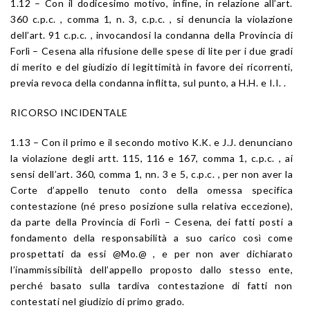
1.12 – Con il dodicesimo motivo, infine, in relazione all’art.
360 c.p.c. , comma 1, n. 3, c.p.c. , si denuncia la violazione
dell’art. 91 c.p.c. , invocandosi la condanna della Provincia di
Forlì – Cesena alla rifusione delle spese di lite per i due gradi
di merito e del giudizio di legittimità in favore dei ricorrenti,
previa revoca della condanna inflitta, sul punto, a H.H. e I.I. .
RICORSO INCIDENTALE
1.13 – Con il primo e il secondo motivo K.K. e J.J. denunciano
la violazione degli artt. 115, 116 e 167, comma 1, c.p.c. , ai
sensi dell’art. 360, comma 1, nn. 3 e 5, c.p.c. , per non aver la
Corte d’appello tenuto conto della omessa specifica
contestazione (né preso posizione sulla relativa eccezione),
da parte della Provincia di Forlì – Cesena, dei fatti posti a
fondamento della responsabilità a suo carico così come
prospettati da essi @Mo.@ , e per non aver dichiarato
l’inammissibilità dell’appello proposto dallo stesso ente,
perché basato sulla tardiva contestazione di fatti non
contestati nel giudizio di primo grado.