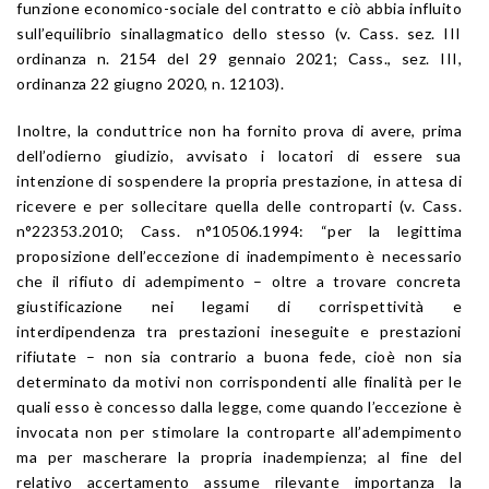
funzione economico-sociale del contratto e ciò abbia influito
sull’equilibrio sinallagmatico dello stesso (v. Cass. sez. III
ordinanza n. 2154 del 29 gennaio 2021; Cass., sez. III,
ordinanza 22 giugno 2020, n. 12103).
Inoltre, la conduttrice non ha fornito prova di avere, prima
dell’odierno giudizio, avvisato i locatori di essere sua
intenzione di sospendere la propria prestazione, in attesa di
ricevere e per sollecitare quella delle controparti (v. Cass.
n°22353.2010; Cass. n°10506.1994: “per la legittima
proposizione dell’eccezione di inadempimento è necessario
che il rifiuto di adempimento – oltre a trovare concreta
giustificazione nei legami di corrispettività e
interdipendenza tra prestazioni ineseguite e prestazioni
rifiutate – non sia contrario a buona fede, cioè non sia
determinato da motivi non corrispondenti alle finalità per le
quali esso è concesso dalla legge, come quando l’eccezione è
invocata non per stimolare la controparte all’adempimento
ma per mascherare la propria inadempienza; al fine del
relativo accertamento assume rilevante importanza la