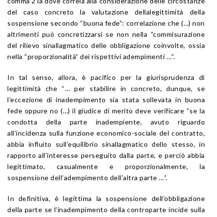
comma 2 là dove correla alla considerazione delle circostanze
del caso concreto la valutazione dellalegittimità della
sospensione secondo “buona fede”: correlazione che (…) non
altrimenti può concretizzarsi se non nella “commisurazione
del rilievo sinallagmatico delle obbligazione coinvolte, ossia
nella “proporzionalità” dei rispettivi adempimenti …”.
In tal senso, allora, è pacifico per la giurisprudenza di
legittimità che “… per stabilire in concreto, dunque, se
l’eccezione di inadempimento sia stata sollevata in buona
fede oppure no (…) il giudice di merito deve verificare “se la
condotta della parte inadempiente, avuto riguardo
all’incidenza sulla funzione economico-sociale del contratto,
abbia influito sull’equilibrio sinallagmatico dello stesso, in
rapporto all’interesse perseguito dalla parte, e perciò abbia
legittimato, casualmente e proporzionalmente, la
sospensione dell’adempimento dell’altra parte …”.
In definitiva, è legittima la sospensione dell’obbligazione
della parte se l’inadempimento della controparte incide sulla