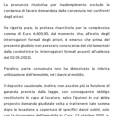
La pronuncia risolutiva per inadempimento esclude la
condanna di facere domandata dalla convenuta nei confronti
degli attori.
Va rigetta pure, la pretesa risarcitoria per la complessiva
somma di Euro 6.600,00, dal momento che, all’esito degli
interrogatori formali degli attori, è emerso che prima del
presente giudizio non avessero conoscenza dei vizi lamentati
dalla conduttrice (v. interrogatori formali assunti all’udienza
del 02.05.2022).
Peraltro, parte convenuta non ha dimostrato la ridotta
utilizzazione dell’immobile, né i danni al mobilio.
Il deposito cauzionale, inoltre, non assolve più la funzione di
garanzia prevista dalla legge, con conseguente obbligo
restitutorio in capo al locatore, salvo l’ipotesi in cui abbia
proposto domanda giudiziale volta a trattenere tale somma
dopo la locazione a copertura di specifici danni subiti, solo
con la riconsegna dell’immobile (v. Cass. 15 ottobre 2002, n.