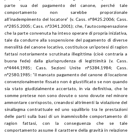
parte sua del pagamento del canone, perché tale
comportamento non sarebbe proporzionale
all’inadempimento del locatore” (v. Cass. n°8425.2006; Cass.
n°2855.2005; Cass. n°3341.2001); che, l’autocompensazione
che la parte convenuta ha inteso operare di propria iniziativa,
tale da condurre alla sospensione del pagamento di diverse
mensilità del canone locativo, costituisce un’ipotesi di ragion
fattasi notoriamente scrutinata illegittima (cioè contraria a
buona fede) dalla giurisprudenza di legittimità (v. Cass.
n°4444.1985; Cass. Sezioni Unite n°5384.1984; Cass.
n°2580.1985: “il mancato pagamento del canone di locazione
convenzionalmente fissato non è giustificato se non quando
sia stato giudizialmente accertato, in via definitiva, che le
somme pretese non sono dovute o sono dovute nel minore
ammontare corrisposto, creandosi altrimenti la violazione del
sinallagma contrattuale ed uno squilibrio tra le prestazioni
delle parti sulla basi di un inammissibile comportamento di
ragion fattasi, con la conseguenza che se tale
comportamento assume il carattere della gravità in relazione