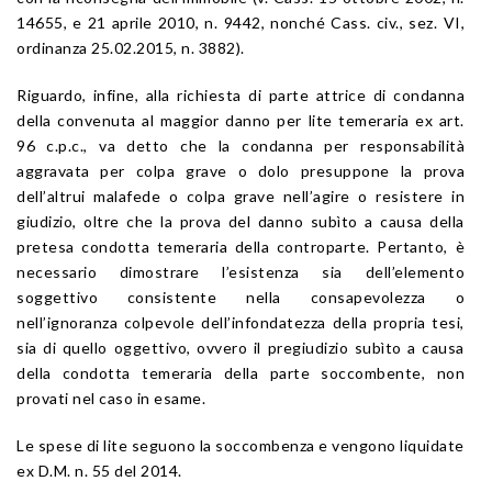
14655, e 21 aprile 2010, n. 9442, nonché Cass. civ., sez. VI,
ordinanza 25.02.2015, n. 3882).
Riguardo, infine, alla richiesta di parte attrice di condanna
della convenuta al maggior danno per lite temeraria ex art.
96 c.p.c., va detto che la condanna per responsabilità
aggravata per colpa grave o dolo presuppone la prova
dell’altrui malafede o colpa grave nell’agire o resistere in
giudizio, oltre che la prova del danno subìto a causa della
pretesa condotta temeraria della controparte. Pertanto, è
necessario dimostrare l’esistenza sia dell’elemento
soggettivo consistente nella consapevolezza o
nell’ignoranza colpevole dell’infondatezza della propria tesi,
sia di quello oggettivo, ovvero il pregiudizio subìto a causa
della condotta temeraria della parte soccombente, non
provati nel caso in esame.
Le spese di lite seguono la soccombenza e vengono liquidate
ex D.M. n. 55 del 2014.