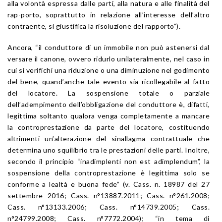
alla volontà espressa dalle parti, alla natura e alle finalità del
rap-porto, soprattutto in relazione all’interesse dell’altro
contraente, si giustifica la risoluzione del rapporto”).
Ancora, “il conduttore di un immobile non può astenersi dal
versare il canone, ovvero ridurlo unilateralmente, nel caso in
cui si verifichi una riduzione o una diminuzione nel godimento
del bene, quand’anche tale evento sia ricollegabile al fatto
del locatore. La sospensione totale o parziale
dell’adempimento dell’obbligazione del conduttore è, difatti,
legittima soltanto qualora venga completamente a mancare
la controprestazione da parte del locatore, costituendo
altrimenti un’alterazione del sinallagma contrattuale che
determina uno squilibrio tra le prestazioni delle parti. Inoltre,
secondo il principio “inadimplenti non est adimplendum”, la
sospensione della controprestazione è legittima solo se
conforme a lealtà e buona fede” (v. Cass. n. 18987 del 27
settembre 2016; Cass. n°13887.2011; Cass. n°261.2008;
Cass. n°13133.2006; Cass. n°14739.2005; Cass.
n°24799.2008; Cass. n°7772.2004); “in tema di