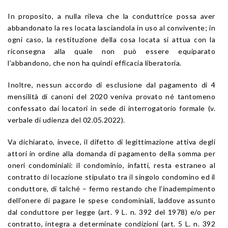
In proposito, a nulla rileva che la conduttrice possa aver
abbandonato la res locata lasciandola in uso al convivente; in
ogni caso, la restituzione della cosa locata si attua con la
riconsegna alla quale non può essere equiparato
l’abbandono, che non ha quindi efficacia liberatoria.
Inoltre, nessun accordo di esclusione dal pagamento di 4
mensilità di canoni del 2020 veniva provato né tantomeno
confessato dai locatori in sede di interrogatorio formale (v.
verbale di udienza del 02.05.2022).
Va dichiarato, invece, il difetto di legittimazione attiva degli
attori in ordine alla domanda di pagamento della somma per
oneri condominiali: il condominio, infatti, resta estraneo al
contratto di locazione stipulato tra il singolo condomino ed il
conduttore, di talché – fermo restando che l’inadempimento
dell’onere di pagare le spese condominiali, laddove assunto
dal conduttore per legge (art. 9 L. n. 392 del 1978) e/o per
contratto, integra a determinate condizioni (art. 5 L. n. 392