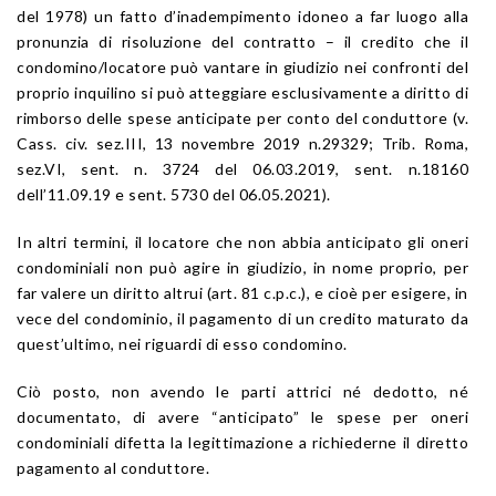
del 1978) un fatto d’inadempimento idoneo a far luogo alla
pronunzia di risoluzione del contratto – il credito che il
condomino/locatore può vantare in giudizio nei confronti del
proprio inquilino si può atteggiare esclusivamente a diritto di
rimborso delle spese anticipate per conto del conduttore (v.
Cass. civ. sez.III, 13 novembre 2019 n.29329; Trib. Roma,
sez.VI, sent. n. 3724 del 06.03.2019, sent. n.18160
dell’11.09.19 e sent. 5730 del 06.05.2021).
In altri termini, il locatore che non abbia anticipato gli oneri
condominiali non può agire in giudizio, in nome proprio, per
far valere un diritto altrui (art. 81 c.p.c.), e cioè per esigere, in
vece del condominio, il pagamento di un credito maturato da
quest’ultimo, nei riguardi di esso condomino.
Ciò posto, non avendo le parti attrici né dedotto, né
documentato, di avere “anticipato” le spese per oneri
condominiali difetta la legittimazione a richiederne il diretto
pagamento al conduttore.