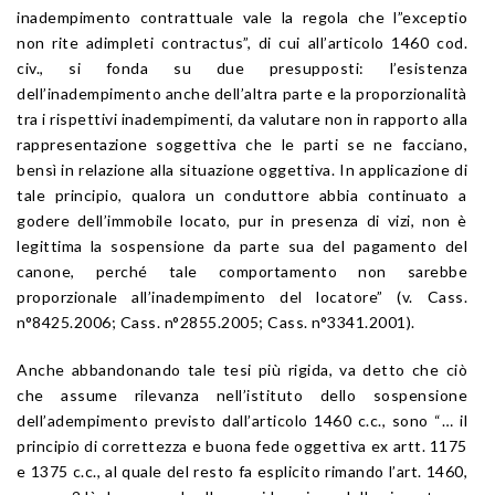
inadempimento contrattuale vale la regola che l”exceptio
non rite adimpleti contractus”, di cui all’articolo 1460 cod.
civ., si fonda su due presupposti: l’esistenza
dell’inadempimento anche dell’altra parte e la proporzionalità
tra i rispettivi inadempimenti, da valutare non in rapporto alla
rappresentazione soggettiva che le parti se ne facciano,
bensì in relazione alla situazione oggettiva. In applicazione di
tale principio, qualora un conduttore abbia continuato a
godere dell’immobile locato, pur in presenza di vizi, non è
legittima la sospensione da parte sua del pagamento del
canone, perché tale comportamento non sarebbe
proporzionale all’inadempimento del locatore” (v. Cass.
n°8425.2006; Cass. n°2855.2005; Cass. n°3341.2001).
Anche abbandonando tale tesi più rigida, va detto che ciò
che assume rilevanza nell’istituto dello sospensione
dell’adempimento previsto dall’articolo 1460 c.c., sono “… il
principio di correttezza e buona fede oggettiva ex artt. 1175
e 1375 c.c., al quale del resto fa esplicito rimando l’art. 1460,