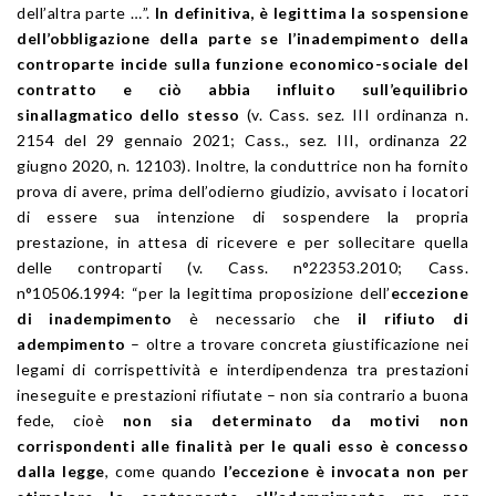
dell’altra parte …”.
In definitiva, è legittima la sospensione
dell’obbligazione della parte se l’inadempimento della
controparte incide sulla funzione economico-sociale del
contratto e ciò abbia influito sull’equilibrio
sinallagmatico dello stesso
(v. Cass. sez. III ordinanza n.
2154 del 29 gennaio 2021; Cass., sez. III, ordinanza 22
giugno 2020, n. 12103). Inoltre, la conduttrice non ha fornito
prova di avere, prima dell’odierno giudizio, avvisato i locatori
di essere sua intenzione di sospendere la propria
prestazione, in attesa di ricevere e per sollecitare quella
delle controparti (v. Cass. n°22353.2010; Cass.
n°10506.1994: “per la legittima proposizione dell’
eccezione
di inadempimento
è necessario che
il rifiuto di
adempimento
– oltre a trovare concreta giustificazione nei
legami di corrispettività e interdipendenza tra prestazioni
ineseguite e prestazioni rifiutate – non sia contrario a buona
fede, cioè
non sia determinato da motivi non
corrispondenti alle finalità per le quali esso è concesso
dalla legge
, come quando
l’eccezione è invocata non per