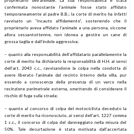
proprietario dell’animale. La sua responsabilità è stata
confermata nonostante l’animale fosse stato affidato
temporaneamente al padre B.B.; la corte di merito ha infatti
ravvisato un “incauto affidamento”, sostenendo che il
proprietario aveva affidato l’animale a una persona, siccome
allora sessantottenne, non idonea a gestire un cane di
grossa taglia e dall’indole aggressiva;
– quanto alla responsabilità dell’affidatario parallelamente la
corte di merito ha dichiarato la responsabilità di H.H. ai sensi
dell’
art. 2043
c.c., ravvisandone la colpa nella condotta di
avere liberato l’animale dal recinto interno della villa, pur
essendo a conoscenza della presenza di un varco nella
recinzione perimetrale esterna, omettendo di considerare il
rischio di fuga sulla strada;
– quanto al concorso di colpa del motociclista deceduto la
corte di merito ha riconosciuto, ai sensi dell’
art. 1227
comma
1 c.c., il concorso di colpa del danneggiato nella misura del
50%. Tale decurtazione è stata motivata dall’accertata