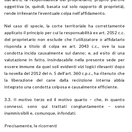
oggettiva (e, quindi, basata sul solo rapporto di proprietà),
rende irrilevante l’eventuale colpa nell’affidamento.
Nel caso di specie, la corte territoriale ha correttamente
applicato il principio per cui la responsabilità ex
art. 2052
c.c.
del proprietario non esclude che l’utilizzatore o affidatario
risponda a titolo di colpa ex
art. 2043
c.c., ove la sua
condotta incida causalmente sul danno; e, ad esito di una
valutazione in fatto, insindacabile nella presente sede per
essere immune da quei soli evidenti vizi logici rilevanti dopo
la novella del 2012 del n. 5 dell’
art. 360
c.p.c., ha ritenuto che
la liberazione del cane dalla recinzione interna abbia
integrato una condotta colposa e causalmente efficiente.
3.3. Il motivo terzo ed il motivo quarto – che, in quanto
connessi, sono qui trattati congiuntamente – sono
inammissibili e, comunque, infondati.
Precisamente, le ricorrenti