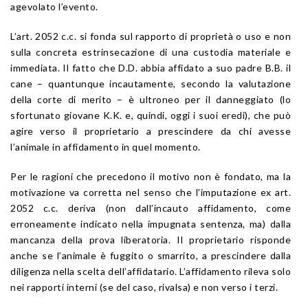
agevolato l’evento.
L’
art. 2052
c.c. si fonda sul rapporto di proprietà o uso e non
sulla concreta estrinsecazione di una custodia materiale e
immediata. Il fatto che D.D. abbia affidato a suo padre B.B. il
cane – quantunque incautamente, secondo la valutazione
della corte di merito – è ultroneo per il danneggiato (lo
sfortunato giovane K.K. e, quindi, oggi i suoi eredi), che può
agire verso il proprietario a prescindere da chi avesse
l’animale in affidamento in quel momento.
Per le ragioni che precedono il motivo non è fondato, ma la
motivazione va corretta nel senso che l’imputazione ex
art.
2052
c.c. deriva (non dall’incauto affidamento, come
erroneamente indicato nella impugnata sentenza, ma) dalla
mancanza della prova liberatoria. Il proprietario risponde
anche se l’animale è fuggito o smarrito, a prescindere dalla
diligenza nella scelta dell’affidatario. L’affidamento rileva solo
nei rapporti interni (se del caso, rivalsa) e non verso i terzi.