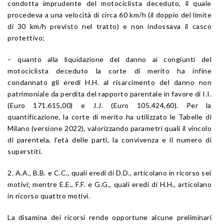
condotta imprudente del motociclista deceduto, il quale
procedeva a una velocità di circa 60 km/h (il doppio del limite
di 30 km/h previsto nel tratto) e non indossava il casco
protettivo;
– quanto alla liquidazione del danno ai congiunti del
motociclista deceduto la corte di merito ha infine
condannato gli eredi H.H. al risarcimento del danno non
patrimoniale da perdita del rapporto parentale in favore di I.I.
(Euro 171.615,00) e J.J. (Euro 105.424,60). Per la
quantificazione, la corte di merito ha utilizzato le Tabelle di
Milano (versione 2022), valorizzando parametri quali il vincolo
di parentela, l’età delle parti, la convivenza e il numero di
superstiti.
2. A.A., B.B. e C.C., quali eredi di D.D., articolano in ricorso sei
motivi; mentre E.E., F.F. e G.G., quali eredi di H.H., articolano
in ricorso quattro motivi.
La disamina dei ricorsi rende opportune alcune preliminari