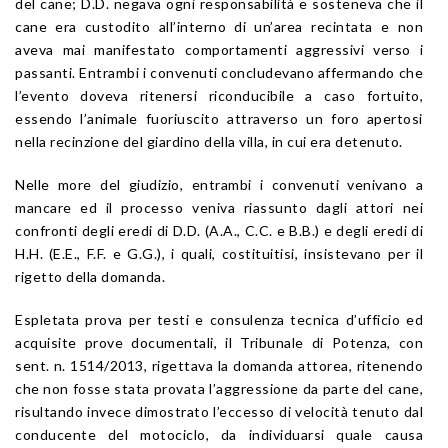
del cane; D.D. negava ogni responsabilità e sosteneva che il
cane era custodito all’interno di un’area recintata e non
aveva mai manifestato comportamenti aggressivi verso i
passanti. Entrambi i convenuti concludevano affermando che
l’evento doveva ritenersi riconducibile a caso fortuito,
essendo l’animale fuoriuscito attraverso un foro apertosi
nella recinzione del giardino della villa, in cui era detenuto.
Nelle more del giudizio, entrambi i convenuti venivano a
mancare ed il processo veniva riassunto dagli attori nei
confronti degli eredi di D.D. (A.A., C.C. e B.B.) e degli eredi di
H.H. (E.E., F.F. e G.G.), i quali, costituitisi, insistevano per il
rigetto della domanda.
Espletata prova per testi e consulenza tecnica d’ufficio ed
acquisite prove documentali, il Tribunale di Potenza, con
sent. n. 1514/2013, rigettava la domanda attorea, ritenendo
che non fosse stata provata l’aggressione da parte del cane,
risultando invece dimostrato l’eccesso di velocità tenuto dal
conducente del motociclo, da individuarsi quale causa