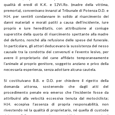
qualità di eredi di K.K. e 12Vi.Ro. (madre della vittima,
premorta), convenivano innanzi al Tribunale di Potenza D.D. e
H.H. per sentirli condannare in solido al risarcimento dei
danni materiali e morali patiti a causa dell’incidente, iure
proprio e iure hereditatis, con attribuzione al coniuge
superstite della quota di risarcimento spettante alla madre
del defunto, nonché alla refusione delle spese del funerale.
In particolare, gli attori deducevano la sussistenza del nesso
causale tra la condotta dei convenuti e l’evento lesivo, per
avere il proprietario del cane affidato temporaneamente
l’animale al proprio genitore, soggetto anziano e privo della
necessaria esperienza, senza adottare alcuna cautela.
Si costituivano B.B. e D.D. per chiedere il rigetto della
domanda attorea, sostenendo che dagli atti del
procedimento penale era emerso che l’incidente fosse da
attribuirsi alla velocità eccessiva tenuta dal motociclista;
H.H. eccepiva l’assenza di propria responsabilità, non
rivestendo né la qualità di proprietario, né quella di custode