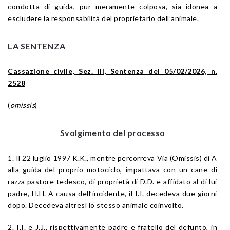
condotta di guida, pur meramente colposa, sia idonea a
escludere la responsabilità del proprietario dell’animale.
LA SENTENZA
Cassazione civile, Sez. III, Sentenza del 05/02/2026, n.
2528
(
omissis
)
Svolgimento del processo
1. Il 22 luglio 1997 K.K., mentre percorreva Via (Omissis) di A
alla guida del proprio motociclo, impattava con un cane di
razza pastore tedesco, di proprietà di D.D. e affidato al di lui
padre, H.H. A causa dell’incidente, il I.I. decedeva due giorni
dopo. Decedeva altresì lo stesso animale coinvolto.
2. I.I. e J.J., rispettivamente padre e fratello del defunto, in