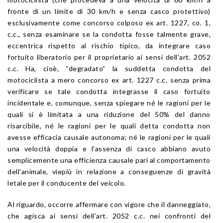
fronte di un limite di 30 km/h e senza casco protettivo)
esclusivamente come concorso colposo ex
art. 1227
, co. 1,
c.c., senza esaminare se la condotta fosse talmente grave,
eccentrica rispetto al rischio tipico, da integrare caso
fortuito liberatorio per il proprietario ai sensi dell’
art. 2052
c.c. Ha, cioè, “degradato” la suddetta condotta del
motociclista a mero concorso ex
art. 1227
c.c. senza prima
verificare se tale condotta integrasse il caso fortuito
incidentale e, comunque, senza spiegare né le ragioni per le
quali si è limitata a una riduzione del 50% del danno
risarcibile, né le ragioni per le quali detta condotta non
avesse efficacia causale autonoma; né le ragioni per le quali
una velocità doppia e l’assenza di casco abbiano avuto
semplicemente una efficienza causale pari al comportamento
dell’animale, viepiù in relazione a conseguenze di gravità
letale per il conducente del veicolo.
Al riguardo, occorre affermare con vigore che il danneggiato,
che agisca ai sensi dell’
art. 2052
c.c. nei confronti del