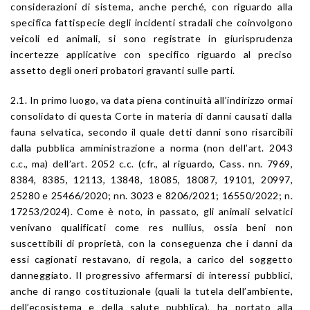
considerazioni di sistema, anche perché, con riguardo alla
specifica fattispecie degli incidenti stradali che coinvolgono
veicoli ed animali, si sono registrate in giurisprudenza
incertezze applicative con specifico riguardo al preciso
assetto degli oneri probatori gravanti sulle parti.
2.1. In primo luogo, va data piena continuità all’indirizzo ormai
consolidato di questa Corte in materia di danni causati dalla
fauna selvatica, secondo il quale detti danni sono risarcibili
dalla pubblica amministrazione a norma (non dell’
art. 2043
c.c., ma) dell’
art. 2052
c.c. (cfr., al riguardo,
Cass. nn. 7969
,
8384
,
8385
,
12113
,
13848
,
18085
,
18087
,
19101
,
20997
,
25280
e
25466
/2020;
nn. 3023
e
8206
/2021;
16550/2022
;
n.
17253/2024
). Come è noto, in passato, gli animali selvatici
venivano qualificati come res nullius, ossia beni non
suscettibili di proprietà, con la conseguenza che i danni da
essi cagionati restavano, di regola, a carico del soggetto
danneggiato. Il progressivo affermarsi di interessi pubblici,
anche di rango costituzionale (quali la tutela dell’ambiente,
dell’ecosistema e della salute pubblica), ha portato alla