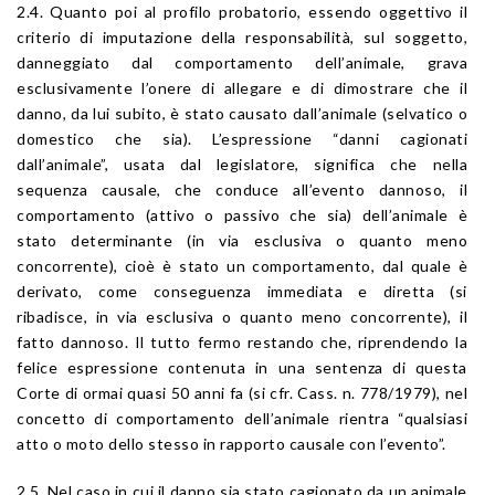
2.4. Quanto poi al profilo probatorio, essendo oggettivo il
criterio di imputazione della responsabilità, sul soggetto,
danneggiato dal comportamento dell’animale, grava
esclusivamente l’onere di allegare e di dimostrare che il
danno, da lui subito, è stato causato dall’animale (selvatico o
domestico che sia). L’espressione “danni cagionati
dall’animale”, usata dal legislatore, significa che nella
sequenza causale, che conduce all’evento dannoso, il
comportamento (attivo o passivo che sia) dell’animale è
stato determinante (in via esclusiva o quanto meno
concorrente), cioè è stato un comportamento, dal quale è
derivato, come conseguenza immediata e diretta (si
ribadisce, in via esclusiva o quanto meno concorrente), il
fatto dannoso. Il tutto fermo restando che, riprendendo la
felice espressione contenuta in una sentenza di questa
Corte di ormai quasi 50 anni fa (si cfr. Cass. n. 778/1979), nel
concetto di comportamento dell’animale rientra “qualsiasi
atto o moto dello stesso in rapporto causale con l’evento”.
2.5. Nel caso in cui il danno sia stato cagionato da un animale