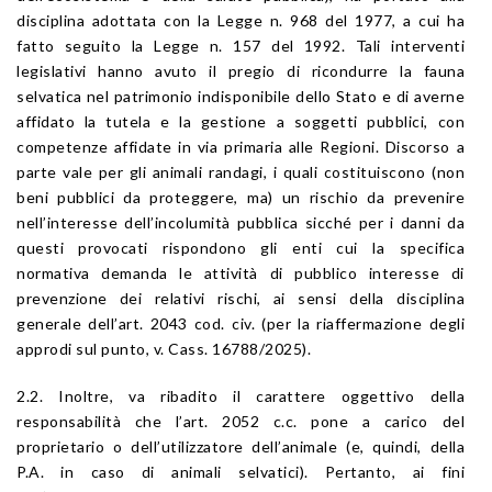
disciplina adottata con la
Legge n. 968 del 1977
, a cui ha
fatto seguito la
Legge n. 157 del 1992
. Tali interventi
legislativi hanno avuto il pregio di ricondurre la fauna
selvatica nel patrimonio indisponibile dello Stato e di averne
affidato la tutela e la gestione a soggetti pubblici, con
competenze affidate in via primaria alle Regioni. Discorso a
parte vale per gli animali randagi, i quali costituiscono (non
beni pubblici da proteggere, ma) un rischio da prevenire
nell’interesse dell’incolumità pubblica sicché per i danni da
questi provocati rispondono gli enti cui la specifica
normativa demanda le attività di pubblico interesse di
prevenzione dei relativi rischi, ai sensi della disciplina
generale dell’
art. 2043
cod. civ. (per la riaffermazione degli
approdi sul punto, v.
Cass. 16788/2025
).
2.2. Inoltre, va ribadito il carattere oggettivo della
responsabilità che l’
art. 2052
c.c. pone a carico del
proprietario o dell’utilizzatore dell’animale (e, quindi, della
P.A. in caso di animali selvatici). Pertanto, ai fini