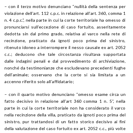
– con il terzo motivo denunciano “nullità della sentenza per
violazione dell’
art. 112
c.p.c. in relazione all’
art. 360
, comma 1
n. 4 c.p.c.”, nella parte in cui la corte territoriale ha omesso di
pronunciarsi sull’eccezione di caso fortuito, asseritamente
dedotta sin dal primo grado, relativa al varco nella rete di
recinzione, praticato da ignoti poco prima del sinistro,
ritenuto idoneo a interrompere il nesso causale ex
art. 2052
c.c.; deducono che tale circostanza risultava supportata
dalle indagini penali e dal provvedimento di archiviazione,
nonché da testimonianze che escludevano precedenti fughe
dell’animale; osservano che la corte si sia limitata a un
accenno riferito solo all’affidatario;
– con il quarto motivo denunciano “omesso esame circa un
fatto decisivo in relazione all’art 360 comma 1 n. 5”, nella
parte in cui la corte territoriale non ha considerato il varco
nella recinzione della villa, praticato da ignoti poco prima del
sinistro, pur trattandosi di un fatto storico decisivo ai fini
della valutazione del caso fortuito ex
art. 2052
c.c., più volte