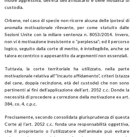
indole aggressiva, dell’età dell’affidatario e delle modalità di
custodia.
Orbene, nel caso di specie non ricorre alcuna delle ipotesi di
anomalia motivazionale rilevante, per come statuito dalle
Sezioni Unite con la miliare sentenza n. 8053/2014. Invero,
non vi è motivazione inesistente o “perplessa”; ed il percorso
logico, seguito dalla corte di merito, è intellegibile, anche se
talora eccentrico o appesantito da argomenti non essenziali.
Tuttavia, la corte territoriale ha utilizzato, nella parte
motivazionale relativa all'”incauto affidamento”, criteri (stazza
del cane, doppia recinzione, età del custode) che non sono
pertinenti ai fini dell’applicazione dell’
art. 2052
c.c. Donde la
necessità di procedere a correzione della motivazione ex
art.
384
, co. 4, c.p.c.
Precisamente, secondo consolidata giurisprudenza di questa
Corte a) l’
art. 2052
c.c. fonda una responsabilità oggettiva,
che il proprietario o l’utilizzatore dell’animale può evitare