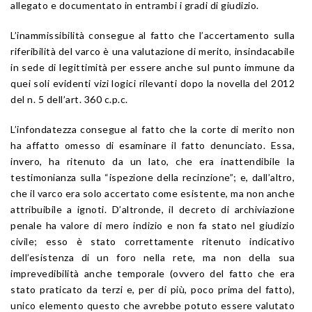
allegato e documentato in entrambi i gradi di giudizio.
L’inammissibilità consegue al fatto che l’accertamento sulla
riferibilità del varco è una valutazione di merito, insindacabile
in sede di legittimità per essere anche sul punto immune da
quei soli evidenti vizi logici rilevanti dopo la novella del 2012
del n. 5 dell’
art. 360
c.p.c.
L’infondatezza consegue al fatto che la corte di merito non
ha affatto omesso di esaminare il fatto denunciato. Essa,
invero, ha ritenuto da un lato, che era inattendibile la
testimonianza sulla “ispezione della recinzione”; e, dall’altro,
che il varco era solo accertato come esistente, ma non anche
attribuibile a ignoti. D’altronde, il decreto di archiviazione
penale ha valore di mero indizio e non fa stato nel giudizio
civile; esso è stato correttamente ritenuto indicativo
dell’esistenza di un foro nella rete, ma non della sua
imprevedibilità anche temporale (ovvero del fatto che era
stato praticato da terzi e, per di più, poco prima del fatto),
unico elemento questo che avrebbe potuto essere valutato