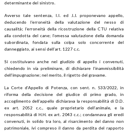
determinante del sinistro.
Avverso tale sentenza, I.I. ed J.J. proponevano appello,
deducendo l’erroneità della valutazione del nesso di
causalità; l’erroneità della ricostruzione della CTU relativa
alla condotta del cane; l’omessa valutazione della domanda
subordinata, fondata sulla colpa solo concorrente del
danneggiato, ai sensi dell’
art. 1227
c.c.
Si costituivano anche nel giudizio di appello i convenuti,
chiedendo in via preliminare, di dichiarare l’inammissibilità
dell’impugnazione; nel merito, il rigetto del gravame.
La Corte d’Appello di Potenza, con sent. n. 533/2022, in
riforma della decisione del giudice di primo grado, in
accoglimento dell’appello dichiarava la responsabilità di D.D.
ex
art. 2052
c.c., quale proprietario dell’animale, e la
responsabilità di H.H. ex
art. 2043
c.c.; condannava gli eredi
convenuti, in solido tra loro, al risarcimento del danno non
patrimoniale, ivi compreso il danno da perdita del rapporto