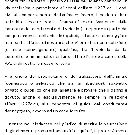
riconducibilità sotto il profilo causale dell’evento dannoso, in
via esclusiva o prevalente ai sensi dell’
art. 1227
co. 1 cod.
civ., al comportamento dell’animale; invero, l’incidente ben
potrebbe essere stato “causato” esclusivamente dalla
condotta del conducente del veicolo (e neppure in parte dal
comportamento dell’animale) quindi, all’attore danneggiato
non basta affatto dimostrare che vi era stata una collisione
(o altro coinvolgimento) qualsiasi, tra il veicolo, da lui
condotto, e un animale, per far scattare l’onere a carico della
P.A. di dimostrare il caso fortuito;
– è onere del proprietario o dell’utilizzatore dell’animale
(domestico o selvatico che sia, si ribadisce), soggetto
privato o pubblico che sia, allegare e provare che il danno è
dovuto, anche o esclusivamente (e sempre in relazione
all’
art. 1227
c.c.), alla condotta di guida del conducente
danneggiato, ovvero ad un caso fortuito;
– rientra nel sindacato del giudice di merito la valutazione
degli elementi probatori acquisiti e, quindi, il potere/dovere