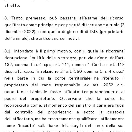
stretto.
3. Tanto premesso, può passarsi all’esame del ricorso,
qualificato come principale per priorità di iscrizione a ruolo (2
dicembre 2022), cioè quello degli eredi di D.D. (proprietario
dell’animale), che articolano sei motivi.
3.1. Infondato è il primo motivo, con il quale le ricorrenti
denunciano “nullità della sentenza per violazione dell’
art.
132
, comma 1 n. 4 cpc,
art. 111
, comma 1 Cost. e
art. 118
disp. att. c.p.c. in relazione all’
art. 360
, comma 1 n. 4 c.p.c.”,
nella parte in cui la corte territoriale ha ritenuto il
proprietario del cane responsabile ex
art. 2052
c.c.,
nonostante l’animale fosse affidato temporaneamente al
padre del proprietario. Osservano che la corte ha
riconosciuto come, al momento del sinistro, il cane era fuori
dal controllo del proprietario e sotto la custodia
dell’affidatario, ma ha erroneamente qualificato l’affidamento
come “incauto” sulla base della taglia del cane, della sua