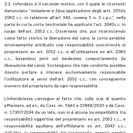
3.2. Infondato è il secondo motivo, con il quale le ricorrenti
denunciano “violazione e falsa applicazione degli
artt. 2052
e
2043
c.c. in relazione all’
art 360
, comma 1 n. 3 c.p.c.”, nella
parte in cui la corte territoriale ha applicato l’
art. 2043
c.c. in
luogo dell’
art. 2052
c.c. Osservano che, pur riconoscendo
come fatto storico la liberazione del cane, la corte avrebbe
erroneamente attribuito una responsabilità concorrente al
proprietario ex
art. 2052
c.c. e all’utilizzatore ex
art. 2043
c.c., basandosi però sul medesimo comportamento (la
liberazione del cane). Sostengono che tale condotta avrebbe
dovuto portare a ritenere esclusivamente responsabile
l’utilizzatore ai sensi dell’
art. 2052
c.c., con conseguente
esonero del proprietario da ogni responsabilità.
L’infondatezza consegue al fatto che, sulla scia di quanto
affermato, ad es., da
Cass. nn. 9661
e
13848
/2020 e da
Cass.
n. 17307/2024
da un lato, non vi è alcuna incompatibilità tra
responsabilità oggettiva del proprietario ex
art. 2052
c.c., e
responsabilità aquiliana dell’affidatario ex
art. 2043
c.c.;
dall’altro, la responsabilità del proprietario, proprio perché