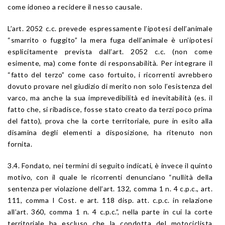
come idoneo a recidere il nesso causale.
L’
art. 2052
c.c. prevede espressamente l’ipotesi dell’animale
“smarrito o fuggito” la mera fuga dell’animale è un’ipotesi
esplicitamente prevista dall’
art. 2052
c.c. (non come
esimente, ma) come fonte di responsabilità. Per integrare il
“fatto del terzo” come caso fortuito, i ricorrenti avrebbero
dovuto provare nel giudizio di merito non solo l’esistenza del
varco, ma anche la sua imprevedibilità ed inevitabilità (es. il
fatto che, si ribadisce, fosse stato creato da terzi poco prima
del fatto), prova che la corte territoriale, pure in esito alla
disamina degli elementi a disposizione, ha ritenuto non
fornita.
3.4. Fondato, nei termini di seguito indicati, è invece il quinto
motivo, con il quale le ricorrenti denunciano “nullità della
sentenza per violazione dell’
art. 132
, comma 1 n. 4 c.p.c.,
art.
111
, comma I Cost. e
art. 118
disp. att. c.p.c. in relazione
all’
art. 360
, comma 1 n. 4 c.p.c.”, nella parte in cui la corte
territoriale ha escluso che la condotta del motociclista